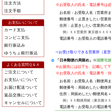
注文方法
※お受取人の氏名・電話番号は
注文手順
お名前：お受取人名（営業所ま
郵便番号：止置きしたい営業所
お支払いについて
住所：止置きしたい営業所の名
カード支払
例）ＸＸ営業所 東京都ＸＸＸＸ
コンビニ支払
電話番号：お受取人の電話番
銀行振込み
⇒お受け取りできる営業所（直営
ゆうちょ銀行振込
「日本郵便の局留め」
※
国際宅
よくある質問Ｑ＆Ａ
※お届先には以下を、記載して下
ご注文について
※お受取人の氏名・電話番号・
お支払いについて
お名前：お受取人名（郵便局ま
お届け配送ついて
郵便番号：局留めしたい郵便局
住所：局留めしたい郵便局名＋”
返品交換について
例）ＸＸ郵便局留（東京都ＸＸ
キャンセルについて
電話番号：お受取人の電話番