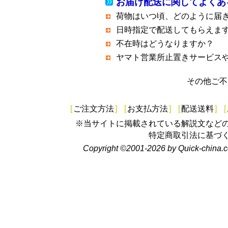
お届け配送に関してよくあ
荷物はいつ頃、どのように届
日時指定で配送してもらえま
不在時はどうなりますか？
ヤマト営業所止置きサービス
その他ご不
[
ご注文方法
]
[
お支払方法
]
[
配送送料
]
[
※当サイトに掲載されている解説文など
特定商取引法に基づ
Copyright ©2001-2026 by Quick-china.c