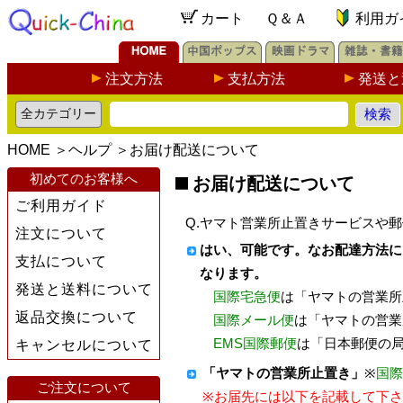
カート
Ｑ＆Ａ
利用ガ
注文方法
支払方法
発送と
HOME
＞
ヘルプ
＞
お届け配送について
初めてのお客様へ
お届け配送について
ご利用ガイド
Q.ヤマト営業所止置きサービスや
注文について
はい、可能です。なお配達方法に
支払について
なります。
発送と送料について
国際宅急便
は「ヤマトの営業所
返品交換について
国際メール便
は「ヤマトの営業
EMS国際郵便
は「日本郵便の
キャンセルについて
「ヤマトの営業所止置き」
※
国際
ご注文について
※お届先には以下を記載して下さ