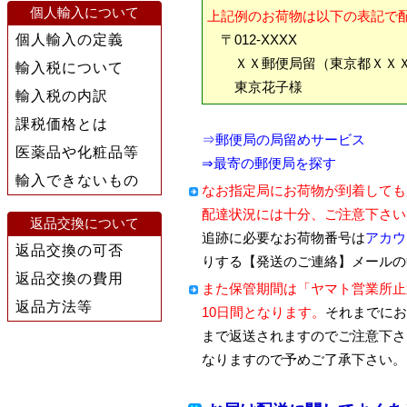
個人輸入について
上記例のお荷物は以下の表記で
個人輸入の定義
〒012-XXXX
ＸＸ郵便局留（東京都ＸＸＸ
輸入税について
東京花子様
輸入税の内訳
課税価格とは
⇒郵便局の局留めサービス
医薬品や化粧品等
⇒最寄の郵便局を探す
輸入できないもの
なお指定局にお荷物が到着しても
配達状況には十分、ご注意下さい
返品交換について
追跡に必要なお荷物番号は
アカウ
返品交換の可否
りする【発送のご連絡】メールの
返品交換の費用
また保管期間は「ヤマト営業所止
返品方法等
10日間となります。
それまでにお
まで返送されますのでご注意下さ
なりますので予めご了承下さい。