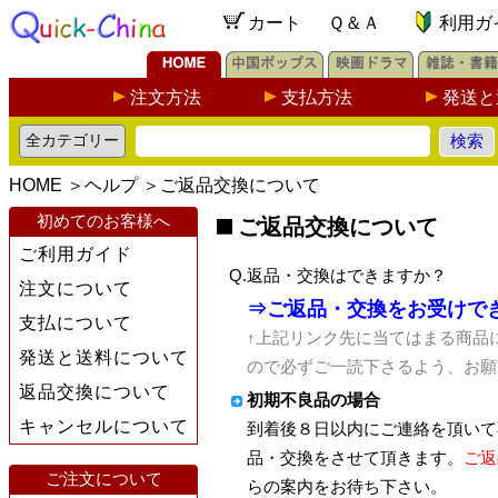
カート
Ｑ＆Ａ
利用ガ
注文方法
支払方法
発送と
HOME
＞
ヘルプ
＞
ご返品交換について
初めてのお客様へ
ご返品交換について
ご利用ガイド
Q.返品・交換はできますか？
注文について
⇒ご返品・交換をお受けで
支払について
↑上記リンク先に当てはまる商品
発送と送料について
ので必ずご一読下さるよう、お願
返品交換について
初期不良品の場合
キャンセルについて
到着後８日以内にご連絡を頂いて
品・交換をさせて頂きます。
ご返
ご注文について
らの案内をお待ち下さい。