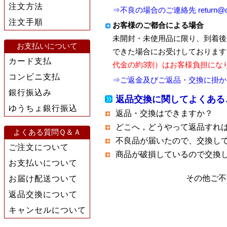
注文方法
⇒不良の場合のご連絡先 return@quic
注文手順
お客様のご都合による場合
未開封・未使用品に限り、到着後
お支払いについて
できた場合にお受けしております
カード支払
代金の約3割）はお客様負担にな
コンビニ支払
⇒ご返金及びご返品・交換に掛か
銀行振込み
返品交換に関してよくある
ゆうちょ銀行振込
返品・交換はできますか？
どこへ，どうやって返品すれ
よくある質問Ｑ＆Ａ
不良品が届いたので、交換し
ご注文について
商品が破損しているので交換
お支払いについて
その他ご不
お届け配送ついて
返品交換について
キャンセルについて