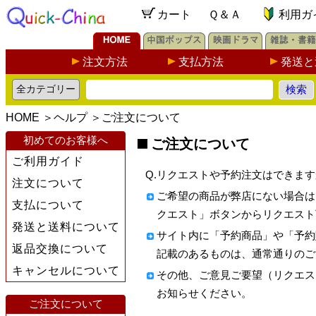
カート
Ｑ＆Ａ
利用ガ
注文方法
支払方法
発送と
HOME
＞
ヘルプ
＞
ご注文について
初めてのお客様へ
ご注文について
ご利用ガイド
Q.リクエストや予約注文はできます
注文について
ご希望の商品が弊店にない場合は
支払について
クエスト」ボタンからリクエスト
発送と送料について
サイト内に「予約商品」や「予約
返品交換について
記載のあるものは、通常通りのご
キャンセルについて
その他、ご意見ご要望（リクエス
お知らせください。
ご注文について