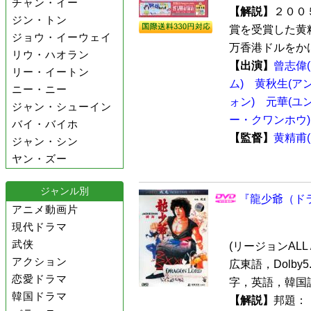
チャン・イー
【解説】
２００
ジン・トン
賞を受賞した黄
ジョウ・イーウェイ
万香港ドルをかけ
リウ・ハオラン
【出演】
曾志偉
リー・イートン
ム)
黄秋生(ア
ニー・ニー
ォン)
元華(ユ
ジャン・シューイン
ー・クワンホウ)
バイ・バイホ
【監督】
黄精甫
ジャン・シン
ヤン・ズー
ジャンル別
『龍少爺（ドラ
アニメ動画片
現代ドラマ
武侠
(リージョンALL /
アクション
広東語，Dolby
恋愛ドラマ
字，英語，韓国
韓国ドラマ
【解説】
邦題：