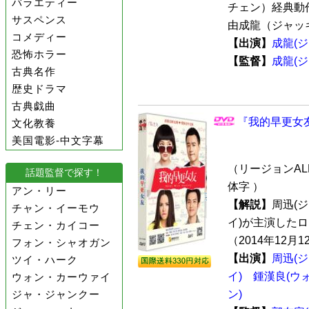
バラエティー
チェン）経典動
サスペンス
由成龍（ジャッキ
コメディー
【出演】
成龍(
恐怖ホラー
【監督】
成龍(
古典名作
歴史ドラマ
古典戯曲
『我的早更女友
文化教養
美国電影-中文字幕
（リージョンALL
話題監督で探す！
体字 ）
アン・リー
【解説】
周迅(
チャン・イーモウ
イ)が主演した
チェン・カイコー
（2014年12月
フォン・シャオガン
【出演】
周迅(
ツイ・ハーク
イ)
鍾漢良(ウ
ウォン・カーウァイ
ジャ・ジャンクー
ン)