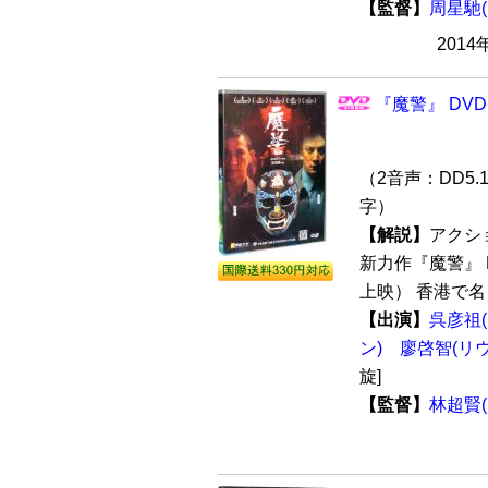
【監督】
周星馳
2014
『魔警』 DVD
（2音声：DD5.
字）
【解説】
アクシ
新力作『魔警』 D
上映） 香港で名
【出演】
呉彦祖
ン)
廖啓智(リ
旋]
【監督】
林超賢