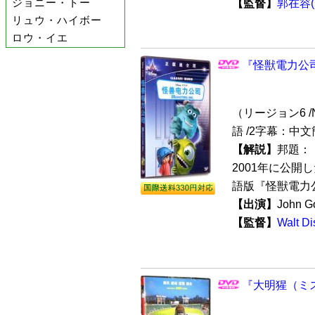
ジョニー・トー
【監督】
郭在容
リュウ・ハイボー
ロウ・イエ
『怪獣電力公司
（リージョン6 /N
語 /2字幕：中
【解説】
邦題：
2001年に公
語版『怪獣電力公
【出演】
John G
【監督】
Walt
『大明猩（ミス