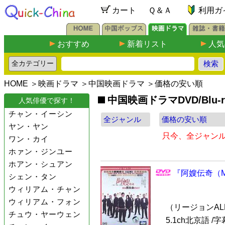
カート
Ｑ＆Ａ
利用ガ
おすすめ
新着リスト
人気
HOME
＞
映画ドラマ
＞
中国映画ドラマ
＞価格の安い順
中国映画ドラマDVD/Blu-
人気俳優で探す！
チャン・イーシン
ヤン・ヤン
只今、全ジャン
ワン・カイ
ホァン・ジンユー
ホアン・シュアン
『阿嫂伝奇（Mob
シェン・タン
ウィリアム・チャン
ウィリアム・フォン
（リージョンALL /
チュウ・ヤーウェン
5.1ch北京語 