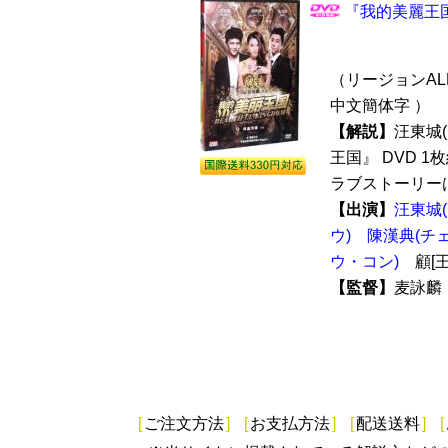
『我的美麗王国
（リージョンALL 
中文簡体字 ）
【解説】
汪東城
王国』 DVD 1
ラブストーリーは
【出演】
汪東城
ウ)
陳漢典(チ
ウ・コン)
顧[
【監督】
麦詠
[
ご注文方法
]
[
お支払方法
]
[
配送送料
]
[