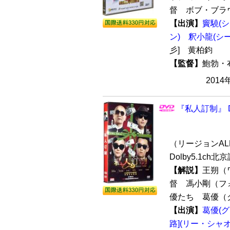
督 ボブ・ブラウ
【出演】
竇驍(
ン)
釈小龍(シ
彡] 黄柏鈞
【監督】
鮑勃・
2014
『私人訂制』 
（リージョンALL 
Dolby5.1ch
【解説】
王朔（
督 馮小剛（フ
優たち 葛優（
【出演】
葛優(
路](リー・シャ