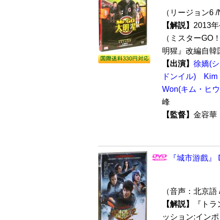
（リージョン6 /
【解説】
201
（ミスターGO！
明猩』改編自韓国
【出演】
徐嬌(
ドンイル)
Kim
Won(キム・ヒウ
峰
【監督】
金容
『城市游戲』 
（音声：北京語 
【解説】
『トラ
ッション:イン