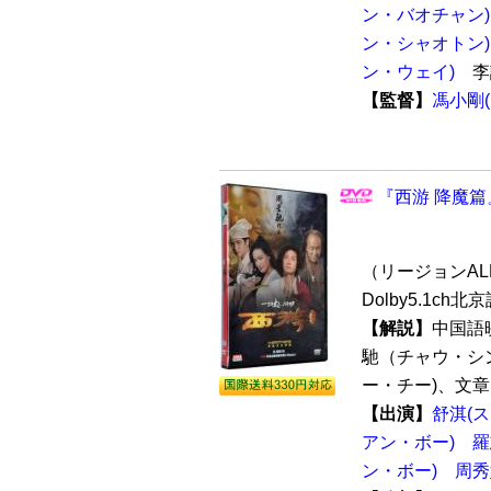
ン・バオチャン)
ン・シャオトン)
ン・ウェイ)
李
【監督】
馮小剛
『西游 降魔篇』
（リージョンALL 
Dolby5.1ch
【解説】
中国語
馳（チャウ・シ
ー・チー)、文章(
【出演】
舒淇(
アン・ボー)
羅
ン・ボー)
周秀