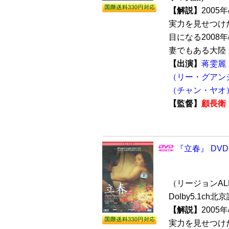
【解説】
200
実力を見せつけ
目になる2008
妻でもある大陸ト
【出演】
蒋雯麗
（リー・グアン
（チャン・ヤオ
【監督】
顧長衛
『立春』 DVD
（リージョンALL 
Dolby5.1ch
【解説】
200
実力を見せつけ