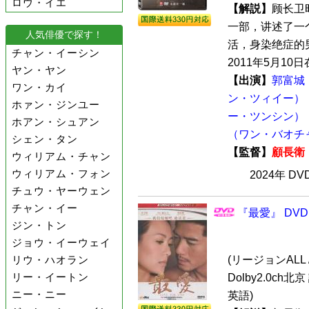
ロウ・イエ
【解説】
顾长卫
一部，讲述了一
人気俳優で探す！
活，身染绝症的
チャン・イーシン
2011年5月10日
ヤン・ヤン
【出演】
郭富城
ワン・カイ
ン・ツィイー）
ホァン・ジンユー
ー・ツンシン）
ホアン・シュアン
（ワン・バオチ
シェン・タン
【監督】
顧長衛
ウィリアム・チャン
ウィリアム・フォン
2024年 D
チュウ・ヤーウェン
チャン・イー
『最愛』 DVD
ジン・トン
ジョウ・イーウェイ
リウ・ハオラン
(リージョンALL 
リー・イートン
Dolby2.0ch
ニー・ニー
英語)