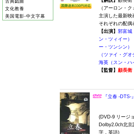
【解説】
顧長衛
古典戯曲
（アーロン・ク
文化教養
主演した最新映画
美国電影-中文字幕
それぞれの配偶者
【出演】
郭富城
ン・ツィイー）
ー・ツンシン）
（ツァイ・グオ
海英（スン・ハ
【監督】
顧長衛
『立春 -DTS-
(DVD-9 リージョ
Dolby2.0ch
字，英語)