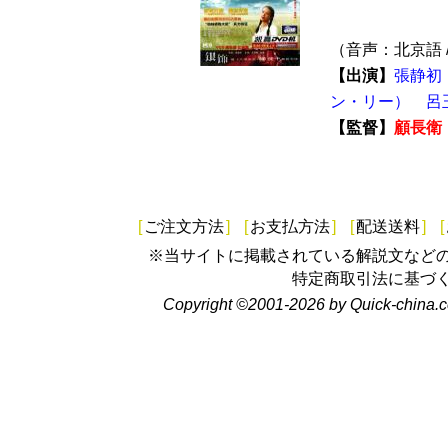
（音声：北京語 
【出演】
張静初
ン・リー）
呂
【監督】
顧長衛
[
ご注文方法
]
[
お支払方法
]
[
配送送料
]
[
※当サイトに掲載されている解説文など
特定商取引法に基づ
Copyright ©2001-2026 by Quick-china.c