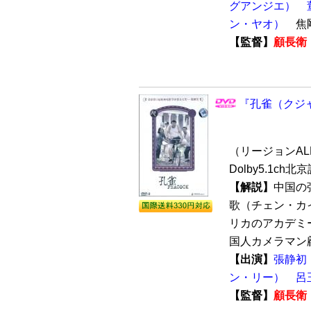
グアンジエ）
ン・ヤオ）
焦
【監督】
顧長衛
『孔雀（クジャク
（リージョンALL 
Dolby5.1ch
【解説】
中国の
歌（チェン・カ
リカのアカデミ
国人カメラマン顧
【出演】
張静初
ン・リー）
呂
【監督】
顧長衛