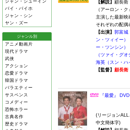
ジャン・シューイン
【解説】
顧長衛
バイ・バイホ
（アーロン・ク
ジャン・シン
主演した最新映画
ヤン・ズー
それぞれの配偶者
【出演】
郭富城
ジャンル別
ン・ツィイー）
アニメ動画片
ー・ツンシン）
現代ドラマ
（ツァイ・グオ
武侠
海英（スン・ハ
アクション
【監督】
顧長衛
恋愛ドラマ
韓国ドラマ
バラエティー
サスペンス
『最愛』 DVD
コメディー
恐怖ホラー
(リージョンALL 
古典名作
中文簡体字)
歴史ドラマ