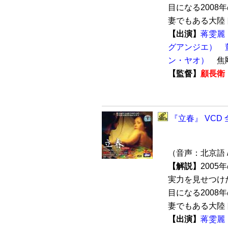
目になる2008
妻でもある大陸ト
【出演】
蒋雯麗
グアンジエ）
ン・ヤオ）
焦
【監督】
顧長衛
『立春』 VCD 
（音声：北京語 
【解説】
200
実力を見せつけ
目になる200
妻でもある大陸ト
【出演】
蒋雯麗