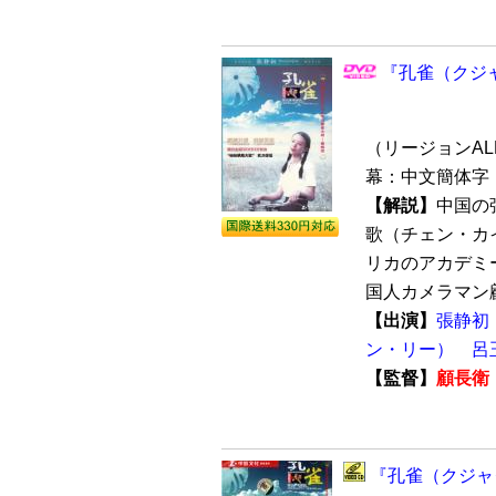
『孔雀（クジャ
（リージョンALL 
幕：中文簡体字 
【解説】
中国の
歌（チェン・カ
リカのアカデミ
国人カメラマン顧
【出演】
張静初
ン・リー）
呂
【監督】
顧長衛
『孔雀（クジャク