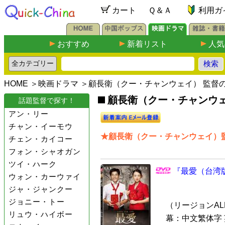
カート
Ｑ＆Ａ
利用ガ
おすすめ
新着リスト
人気
HOME
＞
映画ドラマ
＞顧長衛（クー・チャンウェイ） 監督
顧長衛（クー・チャンウェ
話題監督で探す！
アン・リー
チャン・イーモウ
★顧長衛（クー・チャンウェイ）監
チェン・カイコー
フォン・シャオガン
ツイ・ハーク
『最愛（台湾版
ウォン・カーウァイ
ジャ・ジャンクー
ジョニー・トー
（リージョンALL 
リュウ・ハイボー
幕：中文繁体字 