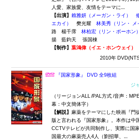
人愛、家族愛、友情をテーマに...
【出演】
賴雅妍（メーガン・ライ）
エカイ）
樊光耀
林美秀（リン・ メ
路 楊千霈
林柏宏（リン・ボーホン
揚 藍鈞天 張国棟
【制作】
葉鴻偉（イエ・ホンウェイ）
2010年 DVD(NT
『国家形象』 DVD 全9枚組
ジ
（リージョンALL /PAL方式 /音声：MPE
幕：中文簡体字）
【解説】
麻薬をテーマにした映画『門
版と言われる『国家形象』。本作は中
CCTVテレビが共同制作し、実際に国
国最大の麻薬売人4人（劉招華、...