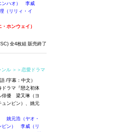
エンハオ）
李威
理（リリィ・イ
エ・ホンウェイ）
TSC) 全4枚組
販売終了
ャンル
＞＞恋愛ドラマ
京語 /字幕：中文）
春ドラマ『戀之初体
ル俳優 梁又琳（ヨ
チュンピン）、姚元
）
姚元浩（ヤオ・
ンピン）
李威（リ