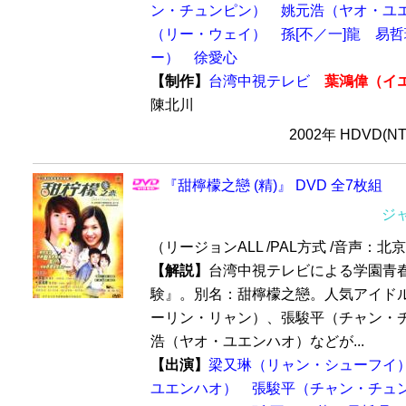
ン・チュンピン）
姚元浩（ヤオ・ユ
（リー・ウェイ）
孫[不／一]龍
易哲
ー）
徐愛心
【制作】
台湾中視テレビ
葉鴻偉（イ
陳北川
2002年 HDVD(N
『甜檸檬之戀 (精)』 DVD 全7枚組
ジ
（リージョンALL /PAL方式 /音声：北
【解説】
台湾中視テレビによる学園青
験』。別名：甜檸檬之戀。人気アイド
ーリン・リャン）、張駿平（チャン・
浩（ヤオ・ユエンハオ）などが...
【出演】
梁又琳（リャン・シューフイ
ユエンハオ）
張駿平（チャン・チュ