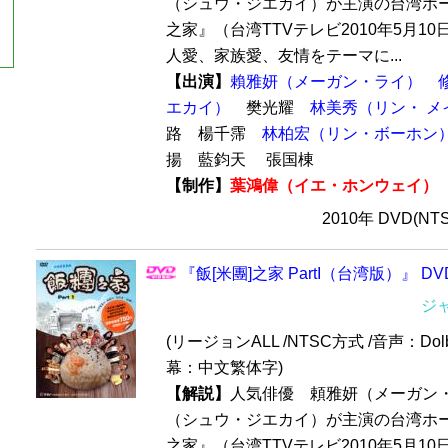
（シュウ・ジエカイ）が主演の台湾ホー
之家』（台湾TTVテレビ2010年5月1
人愛、家族愛、友情をテーマに...
【出演】
賴雅妍（メーガン・ライ）
エカイ）
樊光耀
林美秀（リン・ メ
路 楊千霈
林柏宏（リン・ボーホン
揚 藍鈞天 張国棟
【制作】
葉鴻偉（イエ・ホンウェイ）
2010年 DVD(NT
『飯[米團]之家 PartI（台湾版）』 DV
ジ
(リージョンALL /NTSC方式 /音声：Dolb
幕：中文繁体字)
【解説】
人気俳優 頼雅妍（メーガン
（シュウ・ジエカイ）が主演の台湾ホー
之家』（台湾TTVテレビ2010年5月1