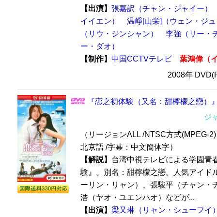
【出演】
張嘉訳（チャン・ジャイー）
イイエン）
温崢[山栄]（ウェン・ジ
（リウ・ジンシャン）
李強（リー・
ー・ダオ）
【制作】
中国CCTVテレビ
葉鴻偉（
2008年 DVD
『恋之初体験（又名：甜檸檬之戀）』 
ジ
（リージョンALL /NTSC方式(MPEG-2) 
北京語 /字幕：中文簡体字）
【解説】
台湾中視テレビによる学園青
験』。別名：甜檸檬之戀。人気アイド
ーリン・リャン）、張駿平（チャン・
浩（ヤオ・ユエンハオ）などが...
【出演】
梁又琳（リャン・シューフイ