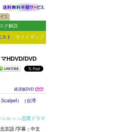
スク解説
エスト
サイトマップ
DVD/DVD
経済版DVD
 Scalpel）（台湾
ャンル
＞＞恋愛ドラマ
北京語 /字幕：中文