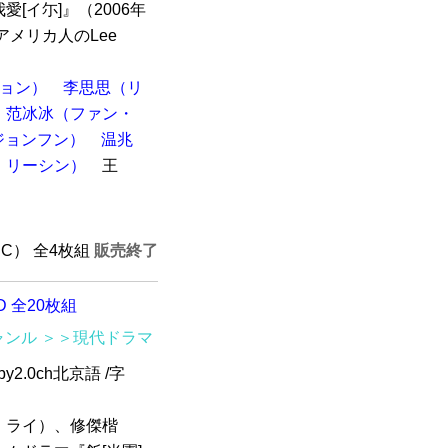
[イ尓]』（2006年
メリカ人のLee
ンヒョン）
李思思（リ
范冰冰（ファン・
ム・ジョンフン）
温兆
・リーシン）
王
誠
TSC） 全4枚組
販売終了
D 全20枚組
ャンル
＞＞現代ドラマ
y2.0ch北京語 /字
・ライ）、修傑楷