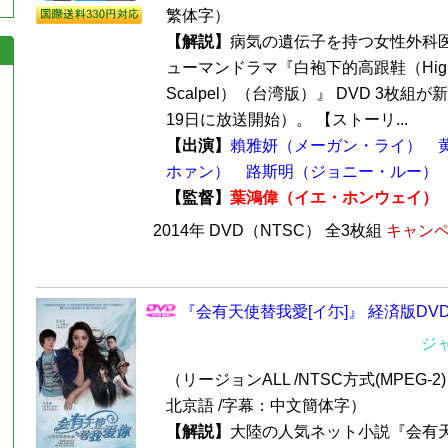
繁体字）
【解説】
病気の遺伝子を持つ女性外科
ューマンドラマ『白袍下的高跟鞋（High He
Scalpel）（台湾版）』 DVD 3枚組が
19日に放送開始）。 【ストーリ...
【出演】
賴雅妍（メーガン・ライ）
ホァン）
路斯明（ジョニー・ルー）
【監督】
葉鴻偉（イエ・ホンウェイ）
2014年 DVD（NTSC） 全3枚組
キャンペ
『会有天使替我愛[イ尓]』 経済版DVD
ジ
（リージョンALL /NTSC方式(MPEG-2) /
北京語 /字幕：中文簡体字）
【解説】
大陸の人気ネット小説『会有天