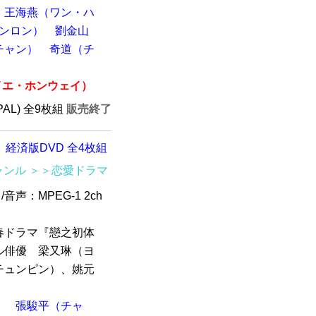
王海燕（ワン・ハ
ュンロン）
劉金山
チャン）
奇道（チ
イエ・ホンウェイ）
(PAL) 全9枚組
販売終了
経済版DVD 全4枚組
ャンル
＞＞恋愛ドラマ
/音声：MPEG-1 2ch
春ドラマ『戀之初体
ル俳優 梁又琳（ヨ
チュンピン）、姚元
）
張駿平（チャ