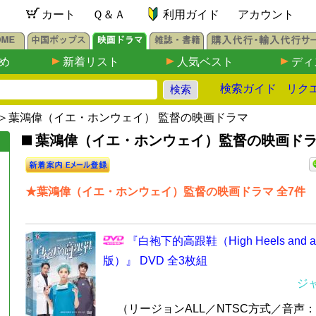
カート
Ｑ＆Ａ
利用ガイド
アカウント
め
新着リスト
人気ベスト
ディ
検索ガイド
リク
＞葉鴻偉（イエ・ホンウェイ） 監督の映画ドラマ
葉鴻偉（イエ・ホンウェイ）監督の映画ドラマH
★葉鴻偉（イエ・ホンウェイ）監督の映画ドラマ 全7件
『白袍下的高跟鞋（High Heels and a
版）』 DVD 全3枚組
ジ
（リージョンALL／NTSC方式／音声：