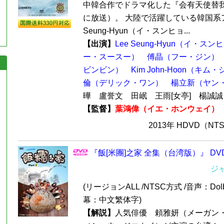
中韓合作でドラマ化した『会有天使替我愛
に放送）。 大陸で活躍している韓国系ア
Seung-Hyun（イ・スンヒョ...
【出演】
Lee Seung-Hyun（イ・ス
ー・スースー）
傅晶（フー・ジン）
ビンビン）
Kim John-Hoon（キ
倫（デリック・ワン）
楊立新（ヤン
曄 盧誉文 田岷 王雨[女亭] 楊誠
【監督】
葉鴻偉（イエ・ホンウェイ）
2013年 HDVD（N
『飯[米團]之家 全集（台湾版）』 DV
ジ
(リージョンALL /NTSC方式 /音声：Dolb
幕：中文繁体字)
【解説】
人気俳優 頼雅妍（メーガン