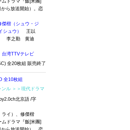
ムドラマ『飯[米團]
0日から放送開始）。恋
修傑楷（シュウ・ジ
イシュウ）
王以
）
李之勤 黄迪
台湾TTVテレビ
SC) 全20枚組
販売終了
D 全10枚組
ャンル
＞＞現代ドラマ
y2.0ch北京語 /字
・ライ）、修傑楷
ムドラマ『飯[米團]
0日から放送開始）。恋