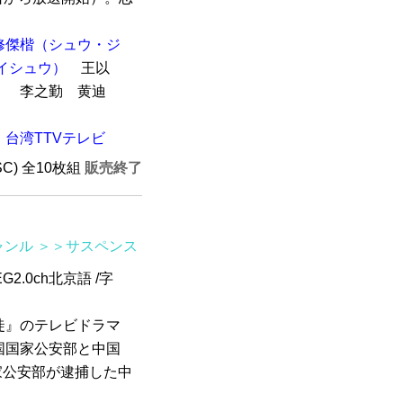
修傑楷（シュウ・ジ
イシュウ）
王以
）
李之勤 黄迪
台湾TTVテレビ
SC) 全10枚組
販売終了
ャンル
＞＞サスペンス
G2.0ch北京語 /字
徒』のテレビドラマ
国国家公安部と中国
家公安部が逮捕した中