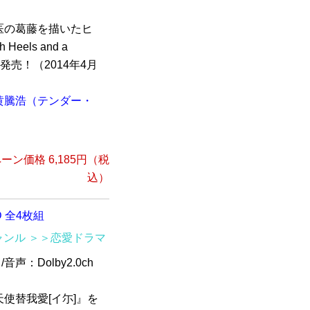
医の葛藤を描いたヒ
els and a
新発売！（2014年4月
黄騰浩（テンダー・
ーン価格 6,185円（税
込）
 全4枚組
ャンル
＞＞恋愛ドラマ
音声：Dolby2.0ch
使替我愛[イ尓]』を