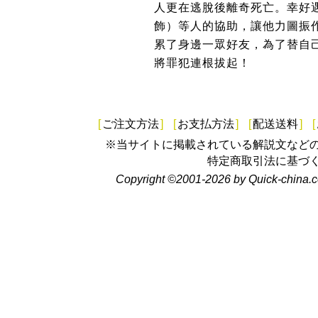
人更在逃脫後離奇死亡。幸好
飾）等人的協助，讓他力圖振
累了身邊一眾好友，為了替自
將罪犯連根拔起！
[
ご注文方法
]
[
お支払方法
]
[
配送送料
]
[
※当サイトに掲載されている解説文など
特定商取引法に基づ
Copyright ©2001-2026 by Quick-china.c