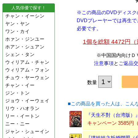
人気俳優で探す！
※この商品のDVDディス
チャン・イーシン
DVDプレーヤーでは再生
ヤン・ヤン
必要です。
ワン・カイ
ホァン・ジンユー
1個を総額 4472
ホアン・シュアン
シェン・タン
※中国国内向けＤ
ウィリアム・チャン
注意事項
と
ご返品
ウィリアム・フォン
チュウ・ヤーウェン
数量
チャン・イー
ジン・トン
ジョウ・イーウェイ
■この商品を買った人は、こん
リウ・ハオラン
『天生不對（台湾版）』
リー・イートン
キャンペーン 3585円
ニー・ニー
ジャン・シューイン
『壊姐姐之拆婚聯盟（台