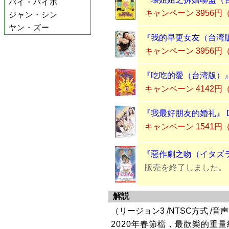
バイ・バイホ
キャンペーン 3956円
ジャン・シン
ヤン・ズー
『我的早更女友（台湾版
キャンペーン 3956円
『吃吃的愛（台湾版）』
キャンペーン 4142円
『我最好朋友的婚礼』 
キャンペーン 1541円
『惡作劇之吻（イタズラなK
販売を終了しました。
解説
（リージョン3 /NTSC方式 /
2020年春節檔，最歡樂的重