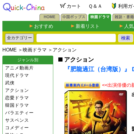
カート
Ｑ＆Ａ
利用ガ
おすすめ
新着リスト
人気
HOME
＞
映画ドラマ
＞
アクション
アクション
ジャンル別
アニメ動画片
『肥龍過江（台湾版）』 D
現代ドラマ
武侠
<<出演俳優の
アクション
恋愛ドラマ
韓国ドラマ
バラエティー
サスペンス
コメディー