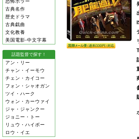
恐怖ホラー
古典名作
歴史ドラマ
古典戯曲
文化教養
美国電影-中文字幕
話題監督で探す！
アン・リー
チャン・イーモウ
チェン・カイコー
フォン・シャオガン
ツイ・ハーク
ウォン・カーウァイ
ジャ・ジャンクー
ジョニー・トー
リュウ・ハイボー
ロウ・イエ