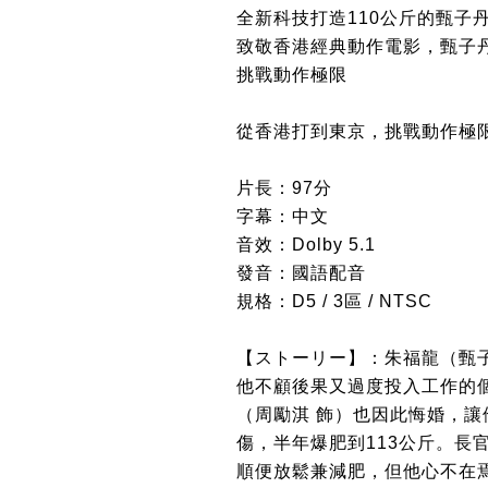
全新科技打造110公斤的甄子
致敬香港經典動作電影，甄子
挑戰動作極限
從香港打到東京，挑戰動作極
片長：97分
字幕：中文
音效：Dolby 5.1
發音：國語配音
規格：D5 / 3區 / NTSC
【ストーリー】：朱福龍（甄
他不顧後果又過度投入工作的
（周勵淇 飾）也因此悔婚，
傷，半年爆肥到113公斤。長
順便放鬆兼減肥，但他心不在