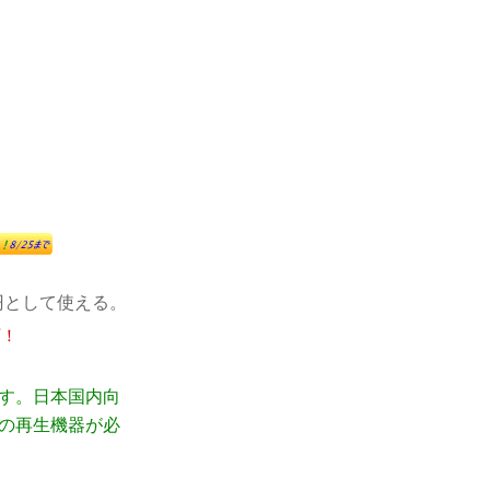
円として使える。
可！
です。日本国内向
応の再生機器が必