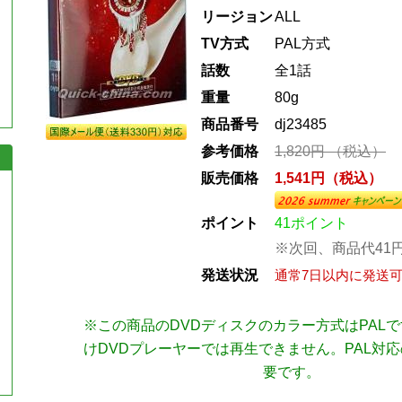
リージョン
ALL
TV方式
PAL方式
話数
全1話
重量
80g
商品番号
dj23485
参考価格
1,820円 （税込）
販売価格
1,541円（税込）
ポイント
41ポイント
※次回、商品代41
発送状況
通常7日以内に発送
※この商品のDVDディスクのカラー方式はPAL
けDVDプレーヤーでは再生できません。PAL対
要です。