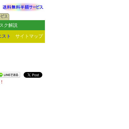
スク解説
エスト
サイトマップ
！
司