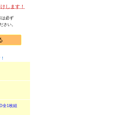
届けします！
方は必ず
ださい。
す！
D全1枚組