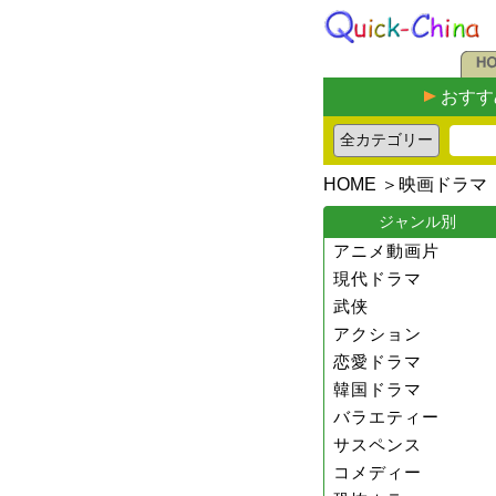
おすす
HOME
＞
映画ドラマ
ジャンル別
アニメ動画片
現代ドラマ
武侠
アクション
恋愛ドラマ
韓国ドラマ
バラエティー
サスペンス
コメディー