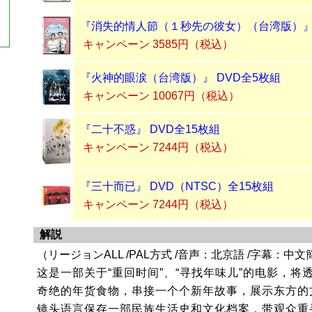
『消失的情人節（１秒先の彼女）（台湾版）』 
キャンペーン 3585円（税込）
『火神的眼涙（台湾版）』 DVD全5枚組
キャンペーン 10067円（税込）
『二十不惑』 DVD全15枚組
キャンペーン 7244円（税込）
『三十而已』 DVD（NTSC）全15枚組
キャンペーン 7244円（税込）
解説
（リージョンALL /PAL方式 /音声：北京語 /字幕：中文
这是一部关于“重回时间”、“寻找年味儿”的电影，将
奇绝的年货食物，串接一个个新年故事，展示东方的
镜头语言保存一部民族生活史和文化档案，带观众重