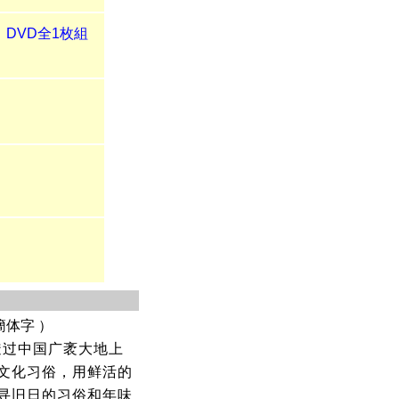
DVD全1枚組
簡体字 ）
透过中国广袤大地上
文化习俗，用鲜活的
寻旧日的习俗和年味