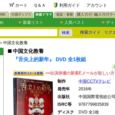
カート
Ｑ＆Ａ
利用ガイド
アカウント
め
新着リスト
人気ベスト
ディ
検索ガイド
リク
＞
中国文化教養
中国文化教養
『舌尖上的新年』 DVD 全1枚組
<<出演俳優の新着Eメールが欲しい方
制作
中国CCTVテレビ
発売年
2016年
出版社
中国国際電視総公
ISRC等
9787799835839
ディスク
DVD 全1枚