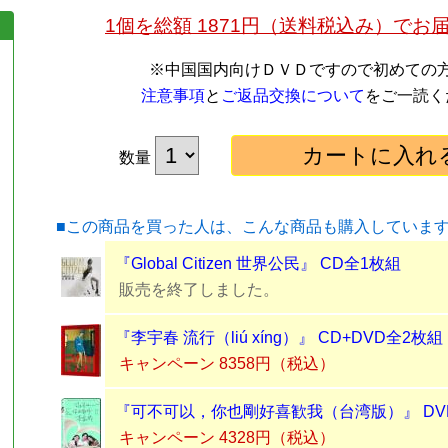
1個を総額 1871円（送料税込み）でお
※中国国内向けＤＶＤですので初めての
注意事項
と
ご返品交換について
をご一読く
数量
■この商品を買った人は、こんな商品も購入していま
『Global Citizen 世界公民』 CD全1枚組
販売を終了しました。
『李宇春 流行（liú xíng）』 CD+DVD全2枚組
キャンペーン 8358円（税込）
『可不可以，你也剛好喜歓我（台湾版）』 DV
キャンペーン 4328円（税込）