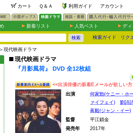
カート
Ｑ＆Ａ
利用ガイド
アカウント
め
新着リスト
人気ベスト
ディ
検索ガイド
リク
＞
現代映画ドラマ
現代映画ドラマ
『月影風荷』 DVD 全12枚組
<<出演俳優の新着Eメールが欲しい方
出演
何家勁(ケニー・ホー
ァイフェイ)
劉詩詩
蒋毅(ジャン・イー)
監督
平江鎖金
発売年
2017年