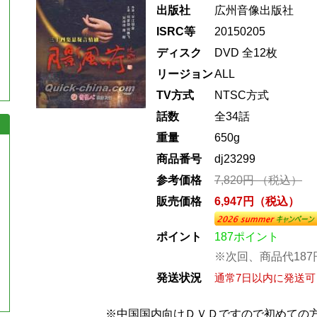
出版社
広州音像出版社
ISRC等
20150205
ディスク
DVD 全12枚
リージョン
ALL
TV方式
NTSC方式
話数
全34話
重量
650g
商品番号
dj23299
参考価格
7,820円 （税込）
販売価格
6,947円（税込）
ポイント
187ポイント
※次回、商品代18
発送状況
通常7日以内に発送可
※中国国内向けＤＶＤですので初めての