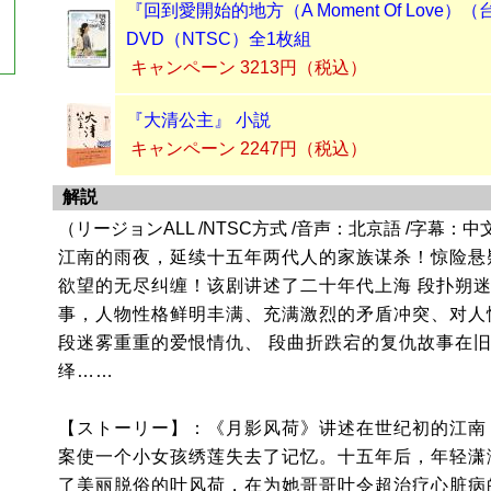
『回到愛開始的地方（A Moment Of Love）
DVD（NTSC）全1枚組
キャンペーン 3213円（税込）
『大清公主』 小説
キャンペーン 2247円（税込）
解説
（リージョンALL /NTSC方式 /音声：北京語 /字幕：中
江南的雨夜，延续十五年两代人的家族谋杀！惊险悬
欲望的无尽纠缠！该剧讲述了二十年代上海 段扑朔
事，人物性格鲜明丰满、充满激烈的矛盾冲突、对人
段迷雾重重的爱恨情仇、 段曲折跌宕的复仇故事在
绎……
【ストーリー】：《月影风荷》讲述在世纪初的江南
案使一个小女孩绣莲失去了记忆。十五年后，年轻潇
了美丽脱俗的叶风荷，在为她哥哥叶令超治疗心脏病