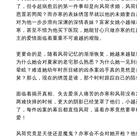
了，但令超病愈后的第一件事却是向风荷求婚，风荷
恩置若罔闻？而亦寒的表妹绣莲早就以他的未婚妻自
对为他一步步滑向深渊的深情表妹？富家女姚小越倾
寒，甚至不惜为他买下医院，她能甘心只做亦寒的红
主的爱情面临着重重不可逾越的艰险。
更要命的是，随着风荷记忆的渐渐恢复，她越来越疑
为什么她会对夏家的老宅那么熟悉？为什么她一见到
晕眩？难道她幼年时所目睹的凶杀案凶手真的竟然是
舅？那么，现在的绣莲是谁，那个时时跟踪自己的陌
面临着揭开真相、失去爱亲人痛苦的亦寒和风荷没有
两难抉择的时候，更大的阴影已经笼罩了他们，小越
了，每件凶案的幕后都直指风荷，逼着亦寒竟然要举
爱！
风荷究竟是天使还是魔鬼？亦寒会不会对她开枪？他