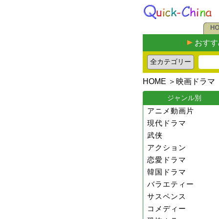
おすす
HOME
＞
映画ドラマ
ジャンル別
アニメ動画片
現代ドラマ
武侠
アクション
恋愛ドラマ
韓国ドラマ
バラエティー
サスペンス
コメディー