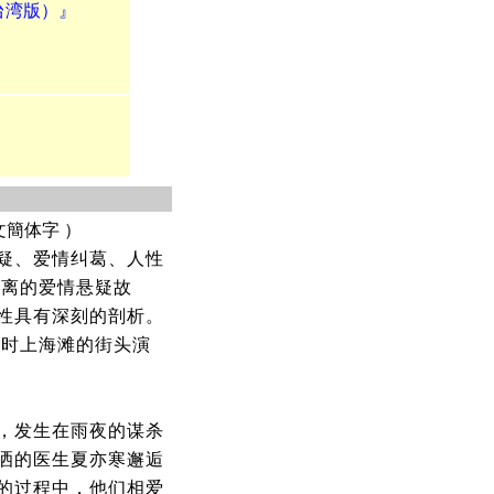
（台湾版）』
文簡体字 ）
疑、爱情纠葛、人性
迷离的爱情悬疑故
性具有深刻的剖析。
旧时上海滩的街头演
，发生在雨夜的谋杀
洒的医生夏亦寒邂逅
的过程中，他们相爱