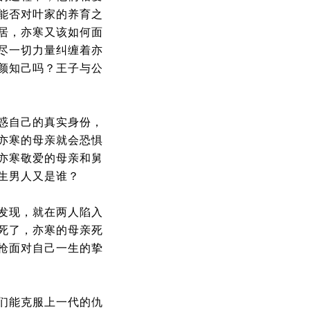
能否对叶家的养育之
居，亦寒又该如何面
尽一切力量纠缠着亦
颜知己吗？王子与公
惑自己的真实身份，
亦寒的母亲就会恐惧
亦寒敬爱的母亲和舅
生男人又是谁？
发现，就在两人陷入
死了，亦寒的母亲死
枪面对自己一生的挚
们能克服上一代的仇