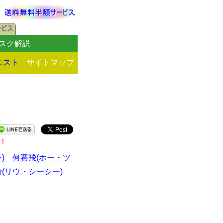
スク解説
エスト
サイトマップ
！
)
何賽飛(ホー・ツ
(リウ・シーシー)