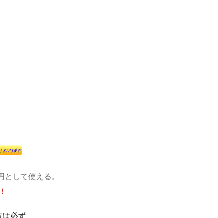
7円として使える。
！
方は必ず