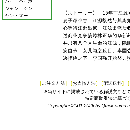
バイ・バイホ
ジャン・シン
【ストーリー】：15年前江
ヤン・ズー
妻子谭小慧，江源毅然与其离
心等待江源出狱。江源出狱后
过商业竞争搞垮林正华的华新
并只有八个月生命的江源，隐
病自杀，女儿与之反目。李国
决拒绝之下，李国强开始努力
[
ご注文方法
]
[
お支払方法
]
[
配送送料
]
[
※当サイトに掲載されている解説文など
特定商取引法に基づ
Copyright ©2001-2026 by Quick-china.c