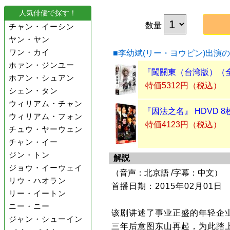
人気俳優で探す！
数量
チャン・イーシン
ヤン・ヤン
ワン・カイ
■李幼斌(リー・ヨウピン)出演
ホァン・ジンユー
『闖關東（台湾版）（全5
ホアン・シュアン
特価5312円（税込）
シェン・タン
ウィリアム・チャン
『因法之名』 HDVD 8
ウィリアム・フォン
特価4123円（税込）
チュウ・ヤーウェン
チャン・イー
ジン・トン
解説
ジョウ・イーウェイ
（音声：北京語 /字幕：中文）
リウ・ハオラン
首播日期：2015年02月01日
リー・イートン
ニー・ニー
该剧讲述了事业正盛的年轻企
ジャン・シューイン
三年后意图东山再起，为此踏