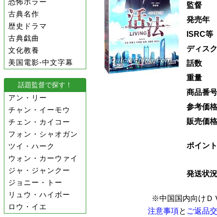
恐怖ホラー
監督
古典名作
発売年
歴史ドラマ
ISRC等
古典戯曲
ディス
文化教養
美国電影-中文字幕
話数
重量
話題監督で探す！
商品番
アン・リー
参考価
チャン・イーモウ
販売価
チェン・カイコー
フォン・シャオガン
ポイン
ツイ・ハーク
ウォン・カーウァイ
ジャ・ジャンクー
発送状
ジョニー・トー
リュウ・ハイボー
※中国国内向けＤ
ロウ・イエ
注意事項
と
ご返品