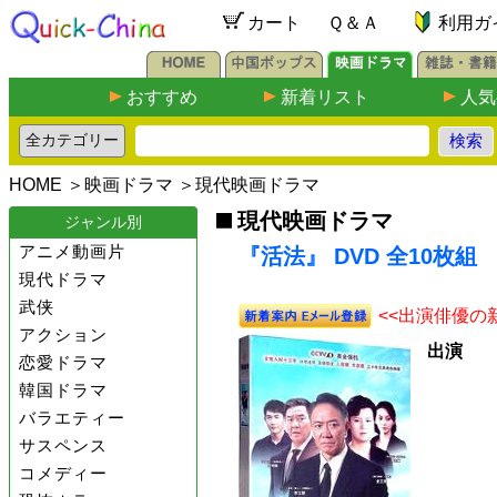
カート
Ｑ＆Ａ
利用ガ
おすすめ
新着リスト
人気
HOME
＞
映画ドラマ
＞
現代映画ドラマ
現代映画ドラマ
ジャンル別
アニメ動画片
『活法』 DVD 全10枚組
現代ドラマ
武侠
<<出演俳優の
アクション
出演
恋愛ドラマ
韓国ドラマ
バラエティー
サスペンス
コメディー