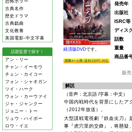
恐怖ホラー
発売年
古典名作
出版社
歴史ドラマ
ISRC等
古典戯曲
ディス
文化教養
美国電影-中文字幕
話数
重量
経済版DVD
です。
話題監督で探す！
商品番
アン・リー
チャン・イーモウ
販売
チェン・カイコー
フォン・シャオガン
解説
ツイ・ハーク
（音声：北京語 /字幕：中文）
ウォン・カーウァイ
中国内戦時代を背景にしたア
ジャ・ジャンクー
（2012年放送）。
ジョニー・トー
リュウ・ハイボー
大型諜戦電視劇『鉄血尖刀』
ロウ・イエ
事『虎穴里的交鋒』，将懸疑