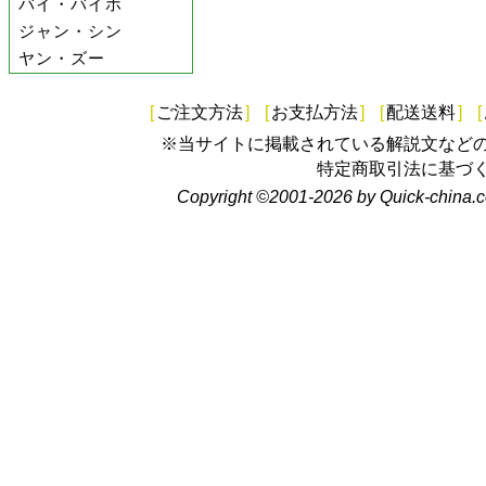
バイ・バイホ
ジャン・シン
ヤン・ズー
[
ご注文方法
]
[
お支払方法
]
[
配送送料
]
[
※当サイトに掲載されている解説文など
特定商取引法に基づ
Copyright ©2001-2026 by Quick-china.c