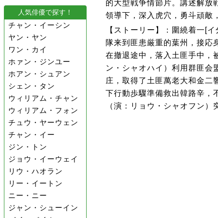
的大型戦争情節片。講述解放
人気俳優で探す！
領導下，深入虎穴，勇斗頑敵
チャン・イーシン
【ストーリー】：圍繞着一[イ
ヤン・ヤン
隊来到匪患厳重的葉州，接応
ワン・カイ
在撤退途中，落入土匪手中，
ホァン・ジンユー
ン・シャオハイ）利用群匪会
ホアン・シュアン
庄，取得了土匪萬老大和金二
シェン・タン
下行動歩驟準備救出韓路辛，
ウィリアム・チャン
（演：リョウ・シャオフン）
ウィリアム・フォン
チュウ・ヤーウェン
チャン・イー
ジン・トン
ジョウ・イーウェイ
リウ・ハオラン
リー・イートン
ニー・ニー
ジャン・シューイン