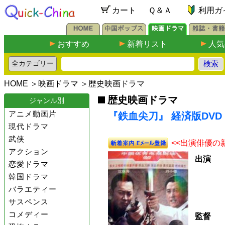
カート
Ｑ＆Ａ
利用ガ
おすすめ
新着リスト
人気
HOME
＞
映画ドラマ
＞
歴史映画ドラマ
歴史映画ドラマ
ジャンル別
アニメ動画片
『鉄血尖刀』 経済版DVD
現代ドラマ
武侠
<<出演俳優の
アクション
出演
恋愛ドラマ
韓国ドラマ
バラエティー
サスペンス
コメディー
監督