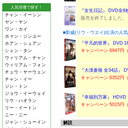
人気俳優で探す！
『女生日記』 DVD全8
チャン・イーシン
販売を終了しました。
ヤン・ヤン
ワン・カイ
■劉威(リウ・ウエイ)出演の人
ホァン・ジンユー
『平凡的世界』 DVD 1
ホアン・シュアン
シェン・タン
キャンペーン 6947円
ウィリアム・チャン
ウィリアム・フォン
『大漠蒼狼 全34話』 D
チュウ・ヤーウェン
キャンペーン 6352円
チャン・イー
ジン・トン
ジョウ・イーウェイ
『幸福到万家』 HDVD 
リウ・ハオラン
キャンペーン 5015円
リー・イートン
ニー・ニー
ジャン・シューイン
解説