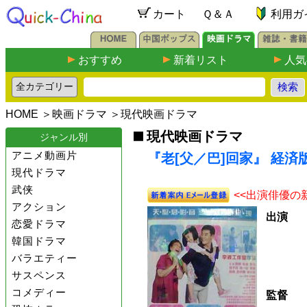
カート
Ｑ＆Ａ
利用ガ
おすすめ
新着リスト
人気
HOME
＞
映画ドラマ
＞
現代映画ドラマ
現代映画ドラマ
ジャンル別
アニメ動画片
『老[父／巴]回家』 経済版
現代ドラマ
武侠
<<出演俳優の
アクション
出演
恋愛ドラマ
韓国ドラマ
バラエティー
サスペンス
コメディー
監督