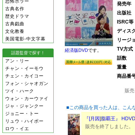
恐怖ホラー
発売年
古典名作
出版社
歴史ドラマ
ISRC等
古典戯曲
ディス
文化教養
美国電影-中文字幕
リージ
TV方式
経済版DVD
です。
話題監督で探す！
話数
アン・リー
重量
チャン・イーモウ
チェン・カイコー
商品番
フォン・シャオガン
販売
ツイ・ハーク
ウォン・カーウァイ
ジャ・ジャンクー
■この商品を買った人は、こん
ジョニー・トー
『[月因]脂覇王』 HDV
リュウ・ハイボー
販売を終了しました。
ロウ・イエ