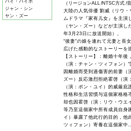
バイ・バイホ
（リージョンALL /NTSC方式 /
ジャン・シン
大陸の人気俳優 劉威（リウ
ヤン・ズー
ムドラマ『家有儿女』を主演
（ヤン・ズー）などが主演した
年3月23日に放送開始）。
“後妻”の娘を連れて元妻と長
広げた感動的なストーリーを
【ストーリー】：離婚十年後
（演：チャン・ツィフォン）“
因離婚而受到過傷害的前妻（
ズー）反応激烈拒絶霍啓（演：
（演：ポン・ユイ）的威厳庇
性格和生活習慣与這個家格格
却也因霍啓（演：リウ・ウエ
等乃至這個家中所有成員自身
イ）暴露了他此行的目的，他此
ツィフォン）寄養在這個家中....