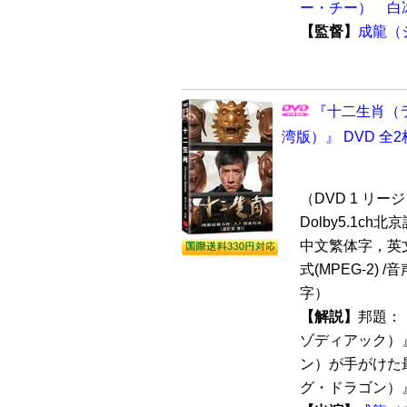
ー・チー）
白
【監督】
成龍（
『十二生肖（ラ
湾版）』 DVD 全
（DVD 1 リージ
Dolby5.1ch
中文繁体字，英文,
式(MPEG-2) 
字）
【解説】
邦題：
ゾディアック）
ン）が手がけた
グ・ドラゴン）』（