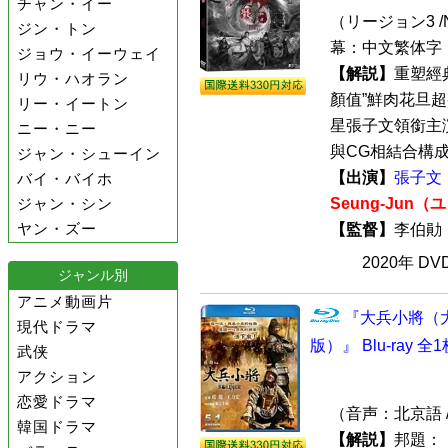
チャン・イー
（リージョン3 /N
ジン・トン
幕：中文繁体字 
ジョウ・イーウェイ
【解説】
重塑經
リウ・ハオラン
顏值”鮮肉花旦超
リー・イートン
星張子文領銜主
ニー・ニー
與CG相結合構成連
ジャン・シューイン
【出演】
張子文
バイ・バイホ
ジャン・シン
Seung-Jun
ヤン・ズー
【監督】
李伯
2020年 D
ジャンル別
アニメ動画片
『大兵小將（
現代ドラマ
版）』 Blu-ray 全
武侠
アクション
恋愛ドラマ
（音声：北京語 
韓国ドラマ
【解説】
邦題：