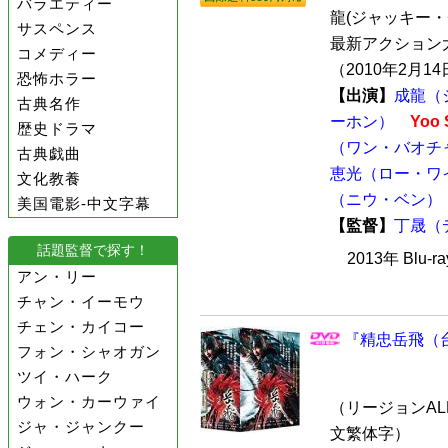
バラエティー
龍(ジャッキー・
サスペンス
最新アクション
コメディー
（2010年2月14
恐怖ホラー
【出演】
成龍（
古典名作
ーホン）
Yoo
歴史ドラマ
（ワン・バオチ
古典戯曲
恵光（ロー・ワ
文化教養
（ニウ・ベン）
美国電影-中文字幕
【監督】
丁晟（
話題監督で探す！
2013年 Bl
アン・リー
チャン・イーモウ
チェン・カイコー
『精忠岳飛（台
フォン・シャオガン
ツイ・ハーク
ウォン・カーウァイ
（リージョンALL 
ジャ・ジャンクー
文繁体字）