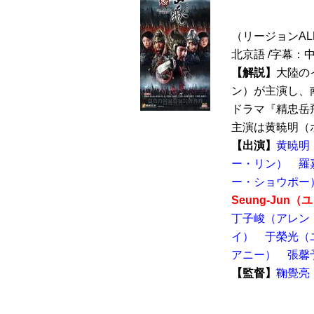
（リージョンALL /
北京語 /字幕：
【解説】
大陸の
ン）が主演し、
ドラマ『精忠岳飛
主演は黄暁明（ホ
【出演】
黄暁明
ー・リン）
羅
ー・ショウポー
Seung-Jun
丁子峻（アレン
イ）
于榮光（
アニー）
張馨
【監督】
鞠覺亮