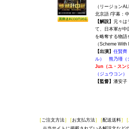
（リージョンALL /
北京語 /字幕：
【解説】
元々は
て、日本軍が中
を略奪する物語
（Scheme Wit
【出演】
任賢齊
ル）
熊乃瑾（
Jun（ユ・スン
（ジュウコン）
【監督】
潘安
[
ご注文方法
]
[
お支払方法
]
[
配送送料
]
[
※当サイトに掲載されている解説文など