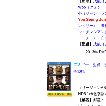
【出演】
成龍（
Woo（クォン・
心（ジャン・ラ
Yoo Seung
ン・リー）
陳
ン・チンシアン
ー・チー）
白
【監督】
成龍（
2013年 D
『十二生肖（ラ
全1枚組
（リージョンABC/
HD5.1ch北
【解説】
邦題：