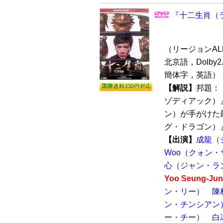
『十二生肖（ラ
（リージョンALL /
北京語，Dolby2
簡体字，英語）
【解説】
邦題：
ゾディアック）
ン）が手がけた
グ・ドラゴン）』（
【出演】
成龍（
Woo（クォン・
心（ジャン・ラ
Yoo Seung
ン・リー）
陳
ン・チンシアン
ー・チー）
白