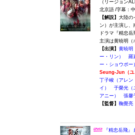
（リージョンALL /
北京語 /字幕：
【解説】
大陸の
ン）が主演し、
ドラマ『精忠岳飛
主演は黄暁明（ホ
【出演】
黄暁明
ー・リン）
羅
ー・ショウポー
Seung-Jun
丁子峻（アレン
イ）
于榮光（
アニー）
張馨
【監督】
鞠覺亮
『精忠岳飛』 