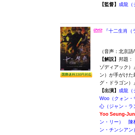
【監督】
成龍（
『十二生肖（ラ
（音声：北京語
【解説】
邦題：
ゾディアック）
ン）が手がけた
グ・ドラゴン）』（
【出演】
成龍（
Woo（クォン・
心（ジャン・ラ
Yoo Seung
ン・リー）
陳
ン・チンシアン