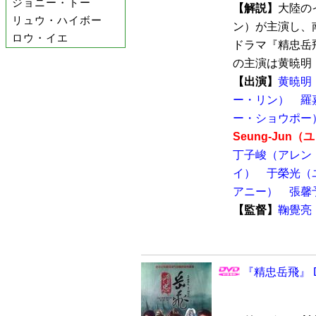
ジョニー・トー
【解説】
大陸の
リュウ・ハイボー
ン）が主演し、
ロウ・イエ
ドラマ『精忠岳飛
の主演は黄暁明（
【出演】
黄暁明
ー・リン）
羅
ー・ショウポー
Seung-Jun
丁子峻（アレン
イ）
于榮光（
アニー）
張馨
【監督】
鞠覺亮
『精忠岳飛』 D