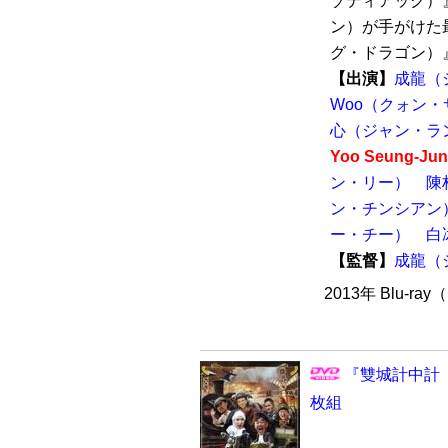
ゾディアック）
ン）が手がけた
グ・ドラゴン）』（
【出演】
成龍（
Woo（クォン・
心（ジャン・ラ
Yoo Seung
ン・リー）
陳
ン・チンシアン
ー・チー）
白
【監督】
成龍（
2013年 Blu-
『雙城計中計（S
枚組