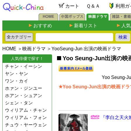
カート
Ｑ＆Ａ
利用ガ
おすすめ
新着リスト
人気
HOME
＞
映画ドラマ
＞YooSeung-Jun 出演の映画ドラマ
Yoo Seung-Jun出演の映画
人気俳優で探す！
チャン・イーシン
ヤン・ヤン
Yoo Seun
ワン・カイ
★Yoo Seung-Jun出演の映画ドラ
ホァン・ジンユー
ホアン・シュアン
シェン・タン
ウィリアム・チャン
ウィリアム・フォン
『李白之天火燎
チュウ・ヤーウェン