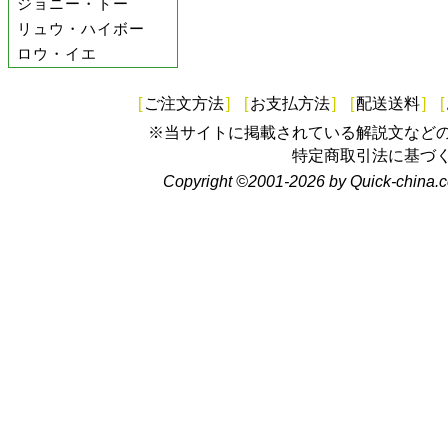
ジョニー・トー
リュウ・ハイボー
ロウ・イエ
[
ご注文方法
]
[
お支払方法
]
[
配送送料
]
[
※当サイトに掲載されている解説文など
特定商取引法に基づ
Copyright ©2001-2026 by Quick-china.c