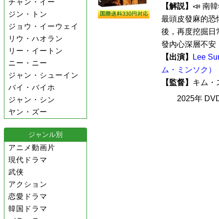
チャン・イー
【解説】
📣 
ジン・トン
最頭皮發麻的恐懼
ジョウ・イーウェイ
後，再度挖掘日常
リウ・ハオラン
發內心深層不安，
リー・イートン
【出演】
Lee 
ニー・ニー
ム・ミンソク）
ジャン・シューイン
【監督】
キム
バイ・バイホ
2025年 D
ジャン・シン
ヤン・ズー
ジャンル別
アニメ動画片
現代ドラマ
武侠
アクション
恋愛ドラマ
韓国ドラマ