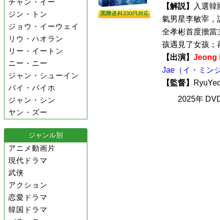
チャン・イー
【解説】
入選韓
ジン・トン
氣男星李敏宰，
ジョウ・イーウェイ
全孝彬首度擔當
リウ・ハオラン
孩遇見了女孩；再
リー・イートン
【出演】
Jeon
ニー・ニー
Jae（イ・ミン
ジャン・シューイン
【監督】
RyuYe
バイ・バイホ
2025年 D
ジャン・シン
ヤン・ズー
ジャンル別
アニメ動画片
現代ドラマ
武侠
アクション
恋愛ドラマ
韓国ドラマ