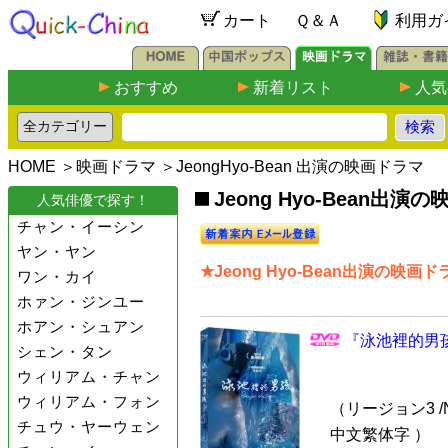
カート
Ｑ＆Ａ
利用ガ
おすすめ
新着リスト
人気
HOME
＞
映画ドラマ
＞JeongHyo-Bean 出演の映画ドラマ
Jeong Hyo-Bean出演
人気俳優で探す！
チャン・イーシン
ヤン・ヤン
★Jeong Hyo-Bean出演の映画ド
ワン・カイ
ホァン・ジンユー
ホアン・シュアン
『泳池裡的男孩
シェン・タン
ウィリアム・チャン
ウィリアム・フォン
（リージョン3 /N
チュウ・ヤーウェン
中文繁体字 ）