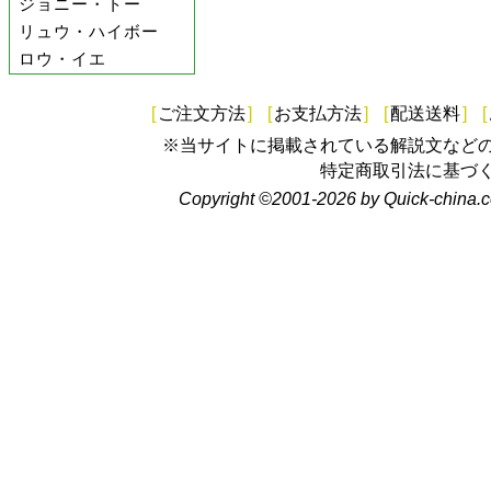
ジョニー・トー
リュウ・ハイボー
ロウ・イエ
[
ご注文方法
]
[
お支払方法
]
[
配送送料
]
[
※当サイトに掲載されている解説文など
特定商取引法に基づ
Copyright ©2001-2026 by Quick-china.c