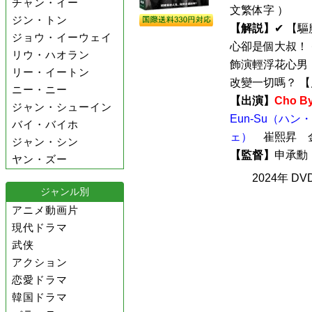
チャン・イー
文繁体字 ）
ジン・トン
【解説】
✔︎ 
ジョウ・イーウェイ
心卻是個大叔！ 
リウ・ハオラン
飾演輕浮花心男！
リー・イートン
改變一切嗎？ 【片
ニー・ニー
【出演】
Cho 
ジャン・シューイン
Eun-Su（ハン
バイ・バイホ
ェ）
崔熙昇 
ジャン・シン
【監督】
申承
ヤン・ズー
2024年 D
ジャンル別
アニメ動画片
現代ドラマ
武侠
アクション
恋愛ドラマ
韓国ドラマ