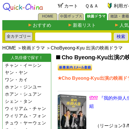
カート
Ｑ＆Ａ
利用ガ
おすすめ
新着リスト
人気
HOME
＞
映画ドラマ
＞ChoByeong-Kyu 出演の映画ドラマ
Cho Byeong-Kyu出演
人気俳優で探す！
チャン・イーシン
ヤン・ヤン
★Cho Byeong-Kyu出演の映画
ワン・カイ
ホァン・ジンユー
ホアン・シュアン
『我的外掛人生
シェン・タン
組
ウィリアム・チャン
ウィリアム・フォン
チュウ・ヤーウェン
（リージョン3 /N