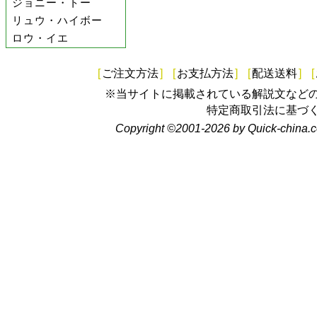
ジョニー・トー
リュウ・ハイボー
ロウ・イエ
[
ご注文方法
]
[
お支払方法
]
[
配送送料
]
[
※当サイトに掲載されている解説文など
特定商取引法に基づ
Copyright ©2001-2026 by Quick-china.c