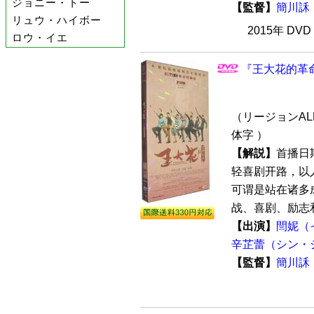
ジョニー・トー
【監督】
簡川訸
リュウ・ハイボー
2015年 DV
ロウ・イエ
『王大花的革命
（リージョンALL
体字 ）
【解説】
首播日
轻喜剧开路，以
可谓是站在诸多
战、喜剧、励志和
【出演】
閆妮（
辛芷蕾（シン・
【監督】
簡川訸