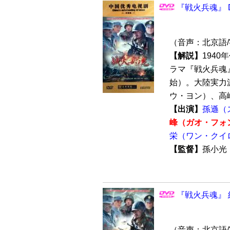
『戦火兵魂』 D
（音声：北京語
【解説】
194
ラマ『戦火兵魂』
始）。大陸実力
ウ・ヨン）、高峰
【出演】
孫遜（
峰（ガオ・フォ
栄（ワン・クイ
【監督】
孫小
『戦火兵魂』 
（音声：北京語