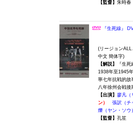
【監督】
朱時
『生死線』 DV
(リージョンALL 
中文 簡体字)
【解説】
『生死
1938年至19
寧七年抗戦的故
八年徐州会戦後期
【出演】
廖凡（
ン）
張訳（チ
爍（ヤン・ソウ
【監督】
孔笙