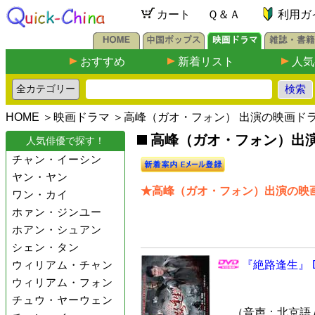
カート
Ｑ＆Ａ
利用ガ
おすすめ
新着リスト
人気
HOME
＞
映画ドラマ
＞高峰（ガオ・フォン） 出演の映画ド
高峰（ガオ・フォン）出演の
人気俳優で探す！
チャン・イーシン
ヤン・ヤン
★高峰（ガオ・フォン）出演の映画
ワン・カイ
ホァン・ジンユー
ホアン・シュアン
シェン・タン
ウィリアム・チャン
『絶路逢生』 D
ウィリアム・フォン
チュウ・ヤーウェン
（音声：北京語 