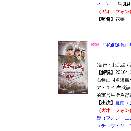
ィー）
[烏β]
（ガオ・フォン
【監督】
花箐
『軍旗飄揚』 D
(音声：北京語 /
【解説】
201
石鍾山同名短篇
ア・ユイ)主演
的軍営生活為背景
【出演】
夏雨（
（ガオ・フォン
鶴（フォン・エ
（チョウ・ジェ