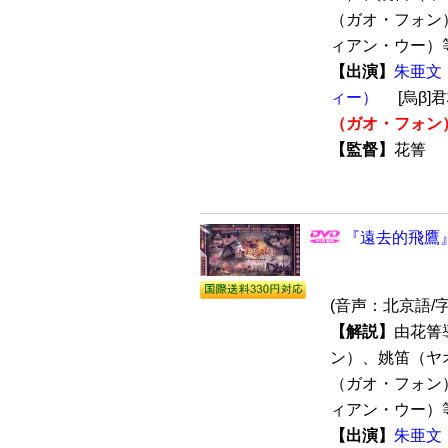
（ガオ・フォン
ィアン・ウー）等
【出演】
朱亜文
ィー）
[烏β]
（ガオ・フォン
【監督】
花箐
『遠去的飛鷹』
(音声：北京語/
【解説】
由花箐
ン）、姚笛（ヤ
（ガオ・フォン
ィアン・ウー）等
【出演】
朱亜文