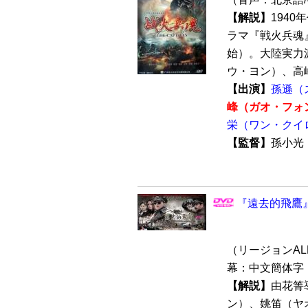
【解説】
194
ラマ『戦火兵魂』
始）。大陸実力
ウ・ヨン）、高峰
【出演】
孫遜（
峰（ガオ・フォ
栄（ワン・クイ
【監督】
孫小
『遠去的飛鷹』 
（リージョンALL 
幕：中文簡体字 
【解説】
由花箐
ン）、姚笛（ヤ