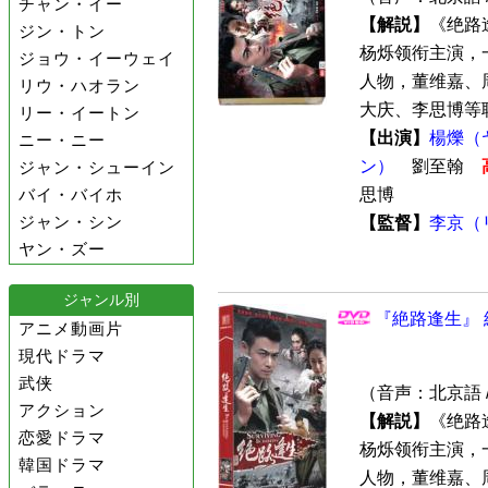
チャン・イー
【解説】
《绝路
ジン・トン
杨烁领衔主演，
ジョウ・イーウェイ
人物，董维嘉、
リウ・ハオラン
大庆、李思博等联合
リー・イートン
【出演】
楊爍（
ニー・ニー
ン）
劉至翰
ジャン・シューイン
バイ・バイホ
思博
ジャン・シン
【監督】
李京（
ヤン・ズー
ジャンル別
『絶路逢生』 
アニメ動画片
現代ドラマ
武侠
（音声：北京語 
アクション
【解説】
《绝路
恋愛ドラマ
杨烁领衔主演，
韓国ドラマ
人物，董维嘉、