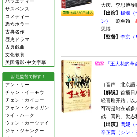
バラエティー
大庆、李思博等联合
サスペンス
【出演】
楊爍（
コメディー
ン）
劉至翰
恐怖ホラー
思博
古典名作
【監督】
李京（
歴史ドラマ
古典戯曲
文化教養
美国電影-中文字幕
『王大花的革命
話題監督で探す！
アン・リー
（音声：北京語 
チャン・イーモウ
【解説】
首播日
チェン・カイコー
轻喜剧开路，以
フォン・シャオガン
可谓是站在诸多
ツイ・ハーク
战、喜剧、励志和
ウォン・カーウァイ
【出演】
閆妮（
ジャ・ジャンクー
辛芷蕾（シン・