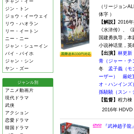
チャン・イー
（リージョンALL
ジン・トン
体字 ）
ジョウ・イーウェイ
【解説】
201
リウ・ハオラン
《水浒传》、《
リー・イートン
国建勇执导，本
ニー・ニー
小说神话里，英雄
ジャン・シューイン
【出演】
林更新
バイ・バイホ
ジャン・シン
青（ジャー・チ
ヤン・ズー
冬
孟子義（モ
ーザー）
厳屹
ジャンル別
オ・ハンインズ
アニメ動画片
孫驍驍（スン・
現代ドラマ
【監督】
程力
武侠
2016年 HDV
アクション
恋愛ドラマ
『武神趙子龍』 
韓国ドラマ