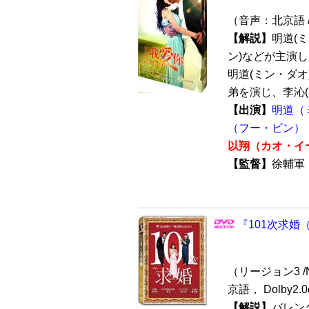
（音声：北京語 
【解説】
明道(
ン)などが主演
明道(ミン・ダオ
弟を演じ、李沁(リ
【出演】
明道（
（フー・ビン）
以翔（カオ・イ
【監督】
徐輔
『101次求婚（
（リージョン3 /NT
京語， Dolby
【解説】
バレン