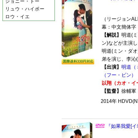
ジョニー・トー
リュウ・ハイボー
ロウ・イエ
（リージョンALL 
幕：中文簡体字 
【解説】
明道(
ン)などが主演
明道(ミン・ダオ
弟を演じ、李沁(リ
【出演】
明道（
（フー・ビン）
以翔（カオ・イ
【監督】
徐輔
2014年 HDVD(
『如果我愛[イ尓