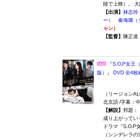
陸で上映）。 大陸
【出演】
林志玲
ー）
秦海璐（
ャン）
【監督】
陳正
『S.O.P女
版）』 DVD 全4枚
（リージョンALL /
北京語 /字幕：
【解説】
邦題：
成り上がってい
ドラマ『S.O.
（シンデレラの法則