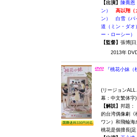
【出演】
陳喬恩
ン）
高以翔（
ン）
白雪（バ
道（ミン・ダオ
ー・ローシー）
【監督】
張博[
2013年 D
『桃花小妹（桃
(リージョンALL /
幕：中文繁体字)
【解説】
邦題：
的台湾偶像劇《
ワン）和飛輪海
桃花是個擅長[足台