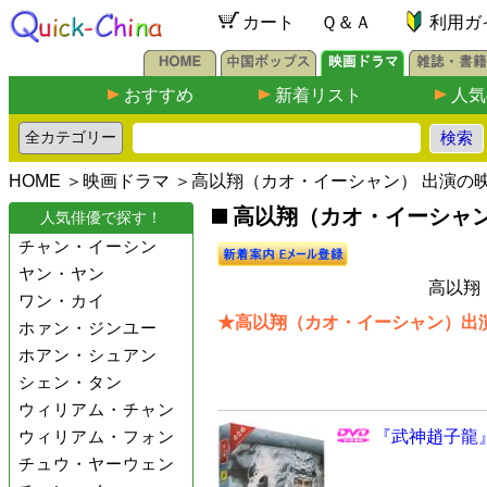
カート
Ｑ＆Ａ
利用ガ
おすすめ
新着リスト
人気
HOME
＞
映画ドラマ
＞高以翔（カオ・イーシャン） 出演の
高以翔（カオ・イーシャン）
人気俳優で探す！
チャン・イーシン
ヤン・ヤン
高以翔
ワン・カイ
★高以翔（カオ・イーシャン）出演
ホァン・ジンユー
ホアン・シュアン
シェン・タン
ウィリアム・チャン
ウィリアム・フォン
『武神趙子龍』
チュウ・ヤーウェン