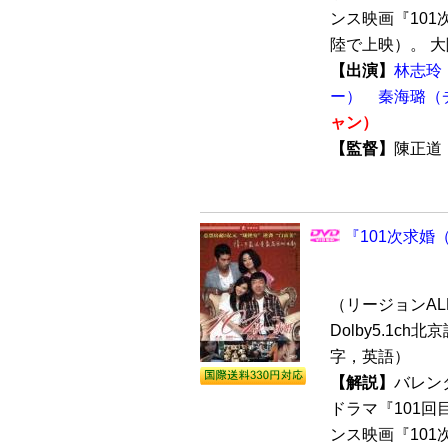
ンス映画『101次
陸で上映）。 大陸
【出演】
林志玲
ー）
秦海璐（
ャン）
【監督】
陳正
『101次求婚（S
（リージョンALL 
Dolby5.1ch
字，英語）
【解説】
バレン
ドラマ『101
ンス映画『101次