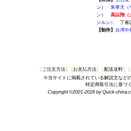
ン）
朱孝天（
ン）
高以翔（
ンルン）
丁春
【制作】
台湾中
[
ご注文方法
]
[
お支払方法
]
[
配送送料
]
[
※当サイトに掲載されている解説文など
特定商取引法に基づ
Copyright ©2001-2026 by Quick-china.c