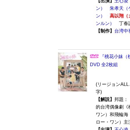
【出演】
王心凌
ン）
朱孝天（
ン）
高以翔（
ンルン）
丁春
【制作】
台湾中
『桃花小妹（桃
DVD 全2枚組
(リージョンALL
字)
【解説】
邦題：
的台湾偶像劇《
ワン）和飛輪海
ロー・ワン）主演
【出演】
王心凌