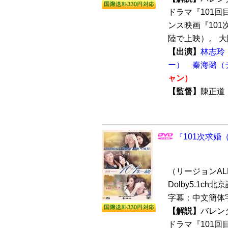
ドラマ『101
ンス映画『101次
陸で上映）。 大陸
【出演】
林志玲
ー）
秦海璐（
ャン）
【監督】
陳正
『101次求婚（S
（リージョンALL 
Dolby5.1ch北
字幕：中文簡体
【解説】
バレン
ドラマ『101