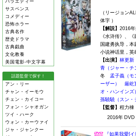
バラエティー
サスペンス
（リージョンALL
コメディー
体字 ）
恐怖ホラー
【解説】
201
古典名作
《水浒传》、《
歴史ドラマ
国建勇执导，本
古典戯曲
小说神话里，英雄
文化教養
【出演】
林更新
美国電影-中文字幕
青（ジャー・チ
冬
孟子義（モ
話題監督で探す！
ーザー）
厳屹
アン・リー
チャン・イーモウ
オ・ハンインズ
チェン・カイコー
孫驍驍（スン・
フォン・シャオガン
【監督】
程力
ツイ・ハーク
2016年 DV
ウォン・カーウァイ
ジャ・ジャンクー
『如果我愛[イ尓