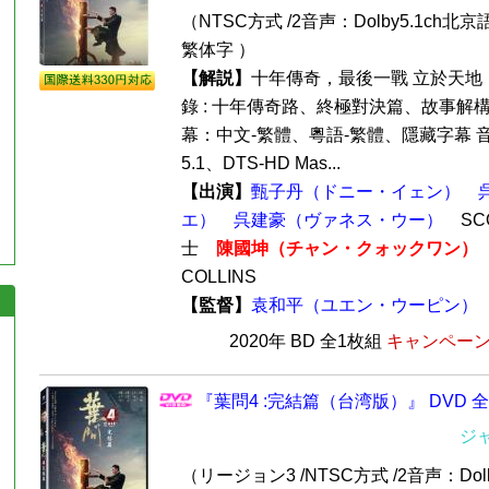
（NTSC方式 /2音声：Dolby5.1ch北
繁体字 ）
【解説】
十年傳奇，最後一戰 立於天地
錄 : 十年傳奇路、終極對決篇、故事解構 
幕：中文-繁體、粵語-繁體、隱藏字幕 音效：
5.1、DTS-HD Mas...
【出演】
甄子丹（ドニー・イェン）
エ）
呉建豪（ヴァネス・ウー）
SCO
士
陳國坤（チャン・クォックワン）
COLLINS
【監督】
袁和平（ユエン・ウーピン）
2020年 BD 全1枚組
キャンペーン価
『葉問4 :完結篇（台湾版）』 DVD 
ジ
（リージョン3 /NTSC方式 /2音声：Dol