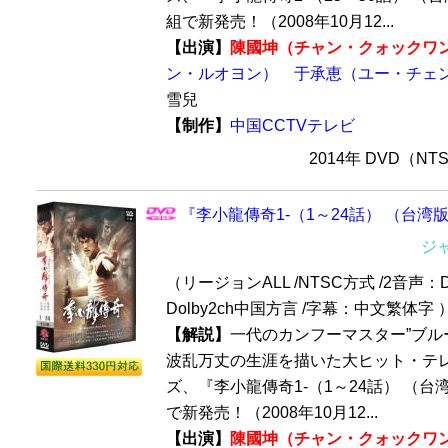
組で新発売！（2008年10月12...
【出演】
陳國坤（チャン・クォックワ
ン・ルオヨン）
于承恵（ユー・チェ
雪兒
【制作】
中国CCTVテレビ
2014年 DVD（N
『李小龍傳奇1-（1～24話） （台湾版
ジ
（リージョンALL /NTSC方式 /2音声：D
Dolby2ch中国方言 /字幕：中文繁体字 
【解説】
一代のカンフーマスター”ブル
波乱万丈の生涯を描いた大ヒット・テ
ズ、『李小龍傳奇1-（1～24話） （
で新発売！（2008年10月12...
【出演】
陳國坤（チャン・クォックワ