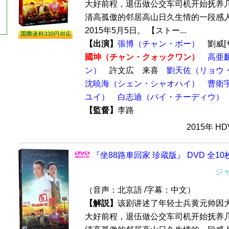
大好前程，退伍做公交车司机开始抚养
清高孤傲的邻居高山日久生情的一段感人
2015年5月5日。 【ストー...
【出演】
張博（チャン・ボー）
劉威[
國坤（チャン・クォックワン）
高亜
ン）
許文広 来喜
劉天佐（リョウ
沈暁海（シェン・シャオハイ）
曹衛
ユイ）
白志迪（バイ・チーディウ）
【監督】
李路
2015年 H
『坐88路車回家 珍蔵版』 DVD 全10
ジ
（音声：北京語 /字幕：中文）
【解説】
该剧讲述了年轻士兵黄元帅因
大好前程，退伍做公交车司机开始抚养