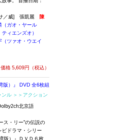
故事。 首播日期：
サ／威] 張凱麗
陳
麟（ガオ・ヤール
・ティエンズオ）
宇（ツァオ・ウエイ
格 5,609円（税込）
湾版）』 DVD 全6枚組
ャンル
＞＞アクション
olby2ch北京語
）
ース・リー”の伝説の
レビドラマ・シリー
台湾版）』ＤＶＤ６枚