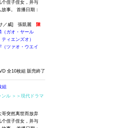
几个侄子侄女，并与
故事。 首播日期：
サ／威] 張凱麗
陳
麟（ガオ・ヤール
・ティエンズオ）
宇（ツァオ・ウエイ
DVD 全10枚組
販売終了
枚組
ャンル
＞＞現代ドラマ
大哥突然离世而放弃
几个侄子侄女，并与