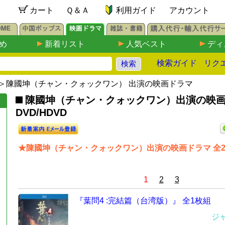
カート
Ｑ＆Ａ
利用ガイド
アカウント
め
新着リスト
人気ベスト
ディ
検索ガイド
リク
＞陳國坤（チャン・クォックワン） 出演の映画ドラマ
陳國坤（チャン・クォックワン）出演の映
DVD/HDVD
★陳國坤（チャン・クォックワン）出演の映画ドラマ 全2
1
2
3
『葉問4 :完結篇（台湾版）』 全1枚組
ジ