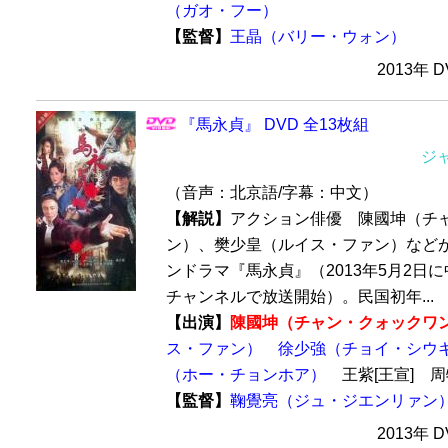
（ガオ・フー）
【監督】
王晶（バリー・ウォン）
2013年 
『馬永貞』 DVD 全13枚組
ジ
（音声：北京語/字幕：中文）
【解説】
アクション俳優 陳國坤（チ
ン）、樊少皇（ルイス・ファン）など
ンドラマ『馬永貞』（2013年5月2日に中
チャンネルで放送開始）。民国初年...
【出演】
陳國坤（チャン・クォックワ
ス・ファン）
徐少強（チョイ・シウ
（ホー・チョンホア）
王紫[王宣] 
【監督】
鞠覺亮（ジュ・ジエンリァン
2013年 