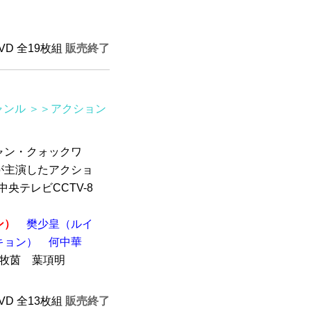
DVD 全19枚組
販売終了
ャンル
＞＞アクション
ャン・クォックワ
が主演したアクショ
央テレビCCTV-8
ン）
樊少皇（ルイ
キョン）
何中華
周牧茵 葉項明
）
DVD 全13枚組
販売終了