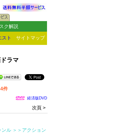
スク解説
エスト
サイトマップ
画ドラマ
4件
経済版DVD
次頁 >
ャンル
＞＞アクション