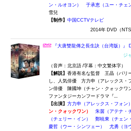
ン・ルオヨン）
于承恵（ユー・チェ
雪兒
【制作】
中国CCTVテレビ
2014年 DVD（N
『大唐雙龍傳之長生訣（台湾版）』 DV
ジ
（音声：北京語 /字幕：中文繁体字）
【解説】
香港有名な監督 王晶（バリ
し、人気俳優 方力申（アレックス・
ン俳優 陳國坤（チャン・クォックワ
ファンタジーカンフードラマ『...
【出演】
方力申（アレックス・フォン
ン・クォックワン）
朱茵（アテナ・
（チェリー・イン）
鄭暁東（チェン
慶哲（ウー・シンツェー）
尤勇（ヨ