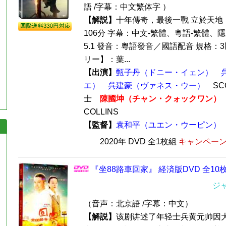
語 /字幕：中文繁体字 ）
【解説】
十年傳奇，最後一戰 立於天地
106分 字幕：中文-繁體、粵語-繁體、隱藏
5.1 發音：粵語發音／國語配音 規格：3區
リー】：葉...
【出演】
甄子丹（ドニー・イェン）
エ）
呉建豪（ヴァネス・ウー）
SCO
士
陳國坤（チャン・クォックワン）
COLLINS
【監督】
袁和平（ユエン・ウーピン）
2020年 DVD 全1枚組
キャンペーン価
『坐88路車回家』 経済版DVD 全10
ジ
（音声：北京語 /字幕：中文）
【解説】
该剧讲述了年轻士兵黄元帅因