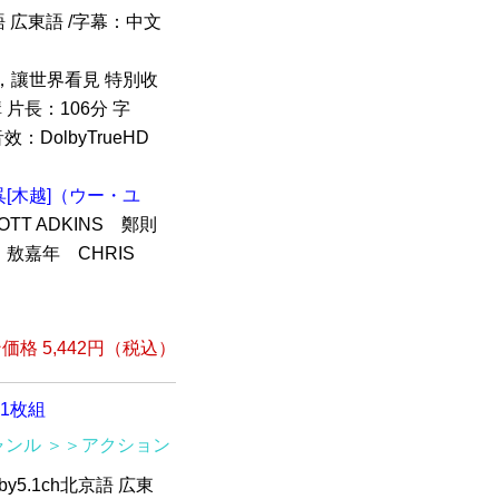
京語 広東語 /字幕：中文
，讓世界看見 特別收
片長：106分 字
DolbyTrueHD
呉[木越]（ウー・ユ
TT ADKINS 鄭則
敖嘉年 CHRIS
格 5,442円（税込）
全1枚組
ャンル
＞＞アクション
by5.1ch北京語 広東