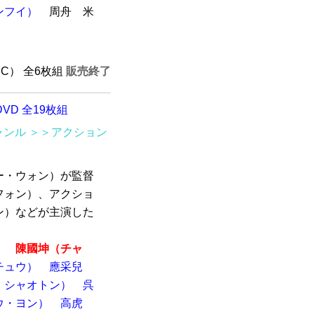
ンフイ）
周舟 米
TSC） 全6枚組
販売終了
D 全19枚組
ャンル
＞＞アクション
ー・ウォン）が監督
フォン）、アクショ
ン）などが主演した
）
陳國坤（チャ
チュウ）
應采兒
・シャオトン）
呉
ウ・ヨン）
高虎