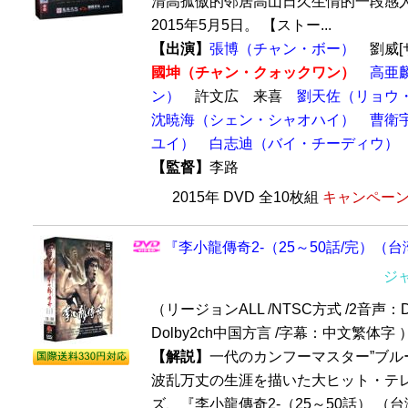
清高孤傲的邻居高山日久生情的一段感人
2015年5月5日。 【ストー...
【出演】
張博（チャン・ボー）
劉威[
國坤（チャン・クォックワン）
高亜
ン）
許文広 来喜
劉天佐（リョウ
沈暁海（シェン・シャオハイ）
曹衛
ユイ）
白志迪（バイ・チーディウ）
【監督】
李路
2015年 DVD 全10枚組
キャンペーン価
『李小龍傳奇2-（25～50話/完）（台
ジ
（リージョンALL /NTSC方式 /2音声：D
Dolby2ch中国方言 /字幕：中文繁体字 
【解説】
一代のカンフーマスター”ブル
波乱万丈の生涯を描いた大ヒット・テ
ズ、『李小龍傳奇2-（25～50話） （