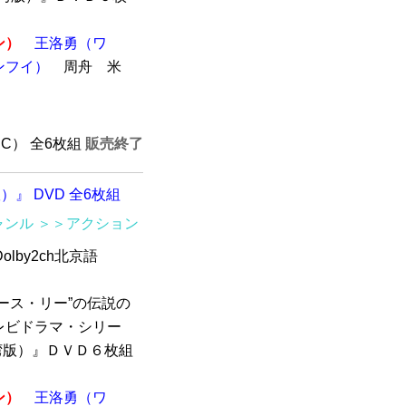
ン）
王洛勇（ワ
ンフイ）
周舟 米
TSC） 全6枚組
販売終了
）』 DVD 全6枚組
ャンル
＞＞アクション
olby2ch北京語
）
ース・リー”の伝説の
レビドラマ・シリー
台湾版）』ＤＶＤ６枚組
ン）
王洛勇（ワ