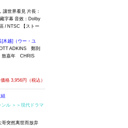
，讓世界看見 片長：
字幕 音效：Dolby
 / NTSC 【ストー
呉[木越]（ウー・ユ
TT ADKINS 鄭則
敖嘉年 CHRIS
格 3,956円（税込）
枚組
ャンル
＞＞現代ドラマ
大哥突然离世而放弃