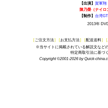
【出演】
賀軍翔
陳乃榮（ナイロ
【制作】
台湾G
2013年 D
[
ご注文方法
]
[
お支払方法
]
[
配送送料
]
[
※当サイトに掲載されている解説文など
特定商取引法に基づ
Copyright ©2001-2026 by Quick-china.c