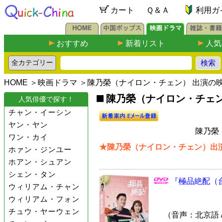
カート
Ｑ＆Ａ
利用ガ
おすすめ
新着リスト
人気
HOME
＞
映画ドラマ
＞陳乃榮（ナイロン・チェン） 出演の
陳乃榮（ナイロン・チェン
人気俳優で探す！
チャン・イーシン
ヤン・ヤン
陳乃榮
ワン・カイ
★陳乃榮（ナイロン・チェン）出演
ホァン・ジンユー
ホアン・シュアン
シェン・タン
『極品絶配（台
ウィリアム・チャン
ウィリアム・フォン
チュウ・ヤーウェン
（音声：北京語 