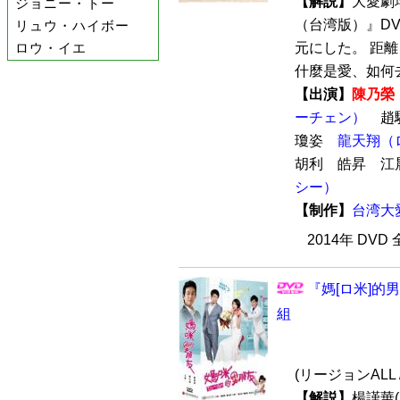
【解説】
大愛劇
ジョニー・トー
（台湾版）』DV
リュウ・ハイボー
ロウ・イエ
元にした。 距
什麼是愛、如何去愛
【出演】
陳乃榮
ーチェン）
趙
瓊姿
龍天翔（
胡利 皓昇 
シー）
【制作】
台湾大
2014年 DVD
『媽[ロ米]的男
組
(リージョンALL
【解説】
楊謹華