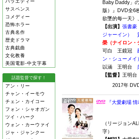
バラエティー
Baby Dadd
サスペンス
版）』DVD全
コメディー
欲墜的每一天》、
恐怖ホラー
【出演】
張書豪
古典名作
ジャーイン）
歴史ドラマ
榮（ナイロン・
古典戯曲
可白 王鏡冠
文化教養
ン・シューメイ
美国電影-中文字幕
以涵 王明台
【監督】
王明
話題監督で探す！
2017年 D
アン・リー
チャン・イーモウ
チェン・カイコー
『大愛劇場 情牽
フォン・シャオガン
ツイ・ハーク
（リージョンALL
ウォン・カーウァイ
字）
ジャ・ジャンクー