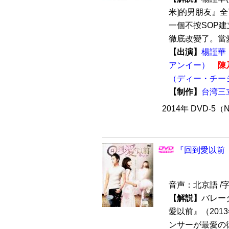
米]的男朋友』全
一個不按SOP
徹底改變了。當愛
【出演】
楊謹華
アンイー）
陳
（ディー・チー
【制作】
台湾三
2014年 DVD-5
『回到愛以前 
音声：北京語 /
【解説】
バレー
愛以前』（201
ンサーが最愛の