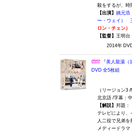
殺をするが、時間
【出演】
姚元浩
ー・ウェイ）
ロン・チェン）
【監督】
王明台
2014年 D
『美人龍湯（1/
DVD 全5枚組
（リージョン3 /N
北京語 /字幕：
【解説】
邦題：『
テレビにより、
人二役で兄弟を
メディードラマ『