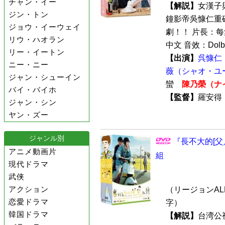
チャン・イー
【解説】
女漢子
ジン・トン
鐘影帝吳慷仁重
ジョウ・イーウェイ
劇！！ 片長：每
リウ・ハオラン
中文 音效：Dolby D
リー・イートン
【出演】
呉慷仁
ニー・ニー
薇（シャオ・ユ
ジャン・シューイン
蠻
陳乃榮（ナ
バイ・バイホ
【監督】
羅安
ジャン・シン
ヤン・ズー
ジャンル別
『長不大的[父／
アニメ動画片
組
現代ドラマ
武侠
アクション
（リージョンALL
恋愛ドラマ
字）
韓国ドラマ
【解説】
台湾公