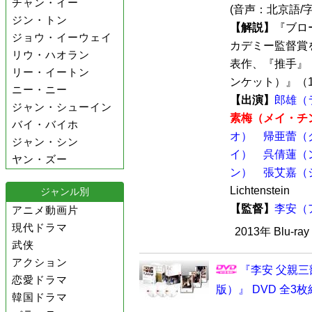
チャン・イー
(音声：北京語
ジン・トン
【解説】
『ブロ
ジョウ・イーウェイ
カデミー監督賞
リウ・ハオラン
表作、『推手』（
リー・イートン
ンケット）』（19
ニー・ニー
【出演】
郎雄（
ジャン・シューイン
素梅（メイ・チ
バイ・バイホ
オ）
帰亜蕾（
ジャン・シン
イ）
呉倩蓮（
ヤン・ズー
ン）
張艾嘉（
Lichtenstein
ジャンル別
【監督】
李安（
アニメ動画片
現代ドラマ
2013年 Blu-r
武侠
アクション
『李安 父親三
恋愛ドラマ
版）』 DVD 全3枚
韓国ドラマ