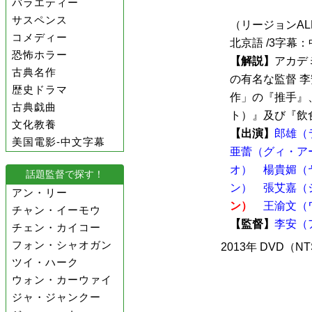
バラエティー
サスペンス
（リージョンALL 
コメディー
北京語 /3字幕
恐怖ホラー
【解説】
アカデ
古典名作
の有名な監督 
歴史ドラマ
作」の『推手』
古典戯曲
ト）』及び『飲食
文化教養
【出演】
郎雄（
美国電影-中文字幕
亜蕾（グィ・ア
オ）
楊貴媚（
話題監督で探す！
ン）
張艾嘉（
アン・リー
ン）
王渝文（
チャン・イーモウ
【監督】
李安（
チェン・カイコー
フォン・シャオガン
2013年 DVD（N
ツイ・ハーク
ウォン・カーウァイ
ジャ・ジャンクー