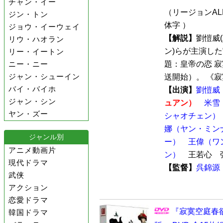
チャン・イー
（リージョンALL
ジン・トン
体字 ）
ジョウ・イーウェイ
【解説】
劉愷威
リウ・ハオラン
ン)らが主演し
リー・イートン
ニー・ニー
題：皇帝の恋 寂
ジャン・シューイン
送開始）。 《寂寞
バイ・バイホ
【出演】
劉愷威
ジャン・シン
ュアン）
米雪
ヤン・ズー
シャオチェン）
娜（ヤン・ミン
ジャンル別
ー）
王偉（ワ
アニメ動画片
ン）
王若心 張
現代ドラマ
【監督】
呉錦源
武侠
アクション
恋愛ドラマ
『寂寞空庭春
韓国ドラマ