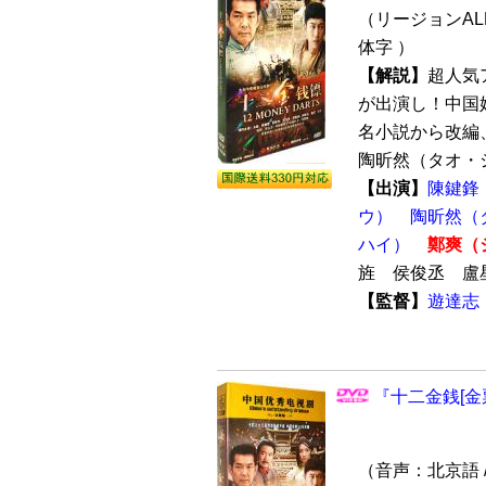
（リージョンALL
体字 ）
【解説】
超人気
が出演し！中国
名小説から改編
陶昕然（タオ・シ
【出演】
陳鍵鋒
ウ）
陶昕然（
ハイ）
鄭爽（
旌 侯俊丞 
【監督】
遊達志
『十二金銭[金票
（音声：北京語 