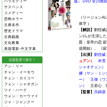
バラエティー
版』 DVD 全15枚
サスペンス
コメディー
（リージョンALL
恐怖ホラー
体字 ）
古典名作
【解説】
劉愷威
歴史ドラマ
ン)らが主演し
古典戯曲
題：皇帝の恋 寂
文化教養
送開始）。 《寂寞
美国電影-中文字幕
【出演】
劉愷威
話題監督で探す！
ュアン）
米雪
アン・リー
シャオチェン）
チャン・イーモウ
娜（ヤン・ミン
チェン・カイコー
ー）
王偉（ワ
フォン・シャオガン
ン）
王若心 張
ツイ・ハーク
【監督】
呉錦源
ウォン・カーウァイ
ジャ・ジャンクー