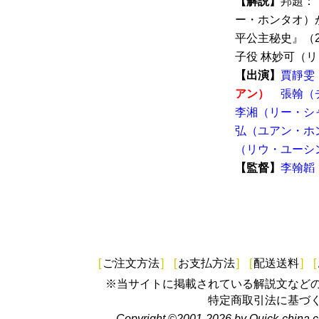
【解説】
邦題：
ー・ホンタオ）
平公主秘史』（2
子役 林妙可（リ
【出演】
賈靜雯
アン）
張翰（
李湘（リー・シ
弘（ユアン・ホ
（リウ・ユーシ
【監督】
李翰韜
[
ご注文方法
]
[
お支払方法
]
[
配送送料
]
[
※当サイトに掲載されている解説文など
特定商取引法に基づ
Copyright ©2001-2026 by Quick-china.c