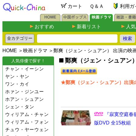
カート
Ｑ＆Ａ
利用ガ
おすすめ
新着リスト
人気
HOME
＞
映画ドラマ
＞鄭爽（ジェン・シュアン） 出演の映
鄭爽（ジェン・シュアン）出
人気俳優で探す！
チャン・イーシン
ヤン・ヤン
★鄭爽（ジェン・シュアン）出演の
ワン・カイ
ホァン・ジンユー
ホアン・シュアン
シェン・タン
ウィリアム・チャン
『寂寞空庭春
ウィリアム・フォン
版DVD 全15枚組
チュウ・ヤーウェン