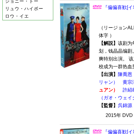
ジョニー・トー
『偏偏喜歓[イ尓
リュウ・ハイボー
ロウ・イエ
（リージョンALL
体字 ）
【解説】
该剧为
划，钱晶晶编剧
爽特别出演。 
校成为一群热血男
【出演】
陳喬恩
リャン）
黄宗
ュアン）
許紹
（ガオ・ウェイ
【監督】
呉錦源
2015年 DV
『偏偏喜歓[イ尓