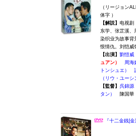
（リージョンALL
体字 ）
【解説】
电视剧
东学、张芷溪、
染织业为故事背
恨情仇。刘恺威饰
【出演】
劉愷威
ュアン）
周海
トンシュエ）
（リウ・ユーシ
【監督】
呉錦源
タン）
陳国
『十二金銭[金票