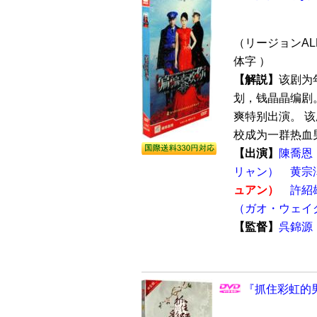
（リージョンALL
体字 ）
【解説】
该剧为
划，钱晶晶编剧
爽特别出演。 
校成为一群热血男
【出演】
陳喬恩
リャン）
黄宗
ュアン）
許紹
（ガオ・ウェイ
【監督】
呉錦源
『抓住彩虹的男