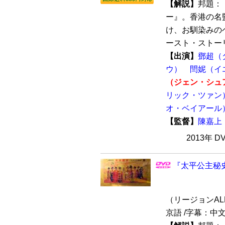
【解説】
邦題：
ー』。香港の名
け、お馴染みの
ースト・ストーリ
【出演】
鄧超（
ウ）
閆妮（イ
（ジェン・シュ
リック・ツァン
オ・ベイアール
【監督】
陳嘉上
2013年 
『太平公主秘史
（リージョンALL /
京語 /字幕：中