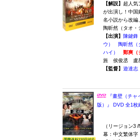
【解説】
超人気
が出演し！中国
名小説から改編
陶昕然（タオ・シ
【出演】
陳鍵鋒
ウ）
陶昕然（
ハイ）
鄭爽（
旌 侯俊丞 
【監督】
遊達志
『畫壁（チャ
版）』 DVD 全1枚
（リージョン3 /N
幕：中文繁体字 