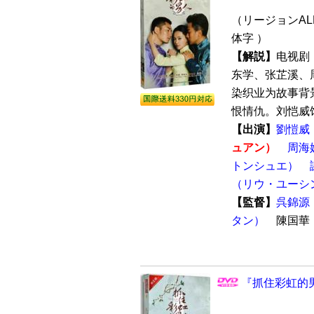
（リージョンALL
体字 ）
【解説】
电视剧
东学、张芷溪、
染织业为故事背
恨情仇。刘恺威饰
【出演】
劉愷威
ュアン）
周海
トンシュエ）
（リウ・ユーシ
【監督】
呉錦源
タン）
陳国
『抓住彩虹的男