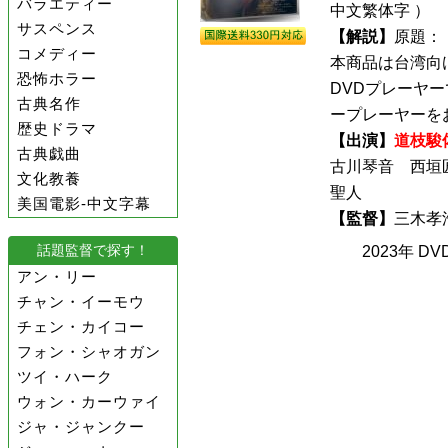
バラエティー
中文繁体字 ）
サスペンス
【解説】
原題：
コメディー
本商品は台湾向
恐怖ホラー
DVDプレーヤ
古典名作
ープレーヤーをお
歴史ドラマ
【出演】
道枝駿
古典戯曲
古川琴音 西垣
文化教養
聖人
美国電影-中文字幕
【監督】
三木
話題監督で探す！
2023年 D
アン・リー
チャン・イーモウ
チェン・カイコー
フォン・シャオガン
ツイ・ハーク
ウォン・カーウァイ
ジャ・ジャンクー