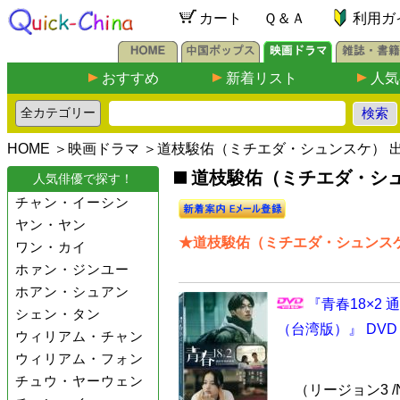
カート
Ｑ＆Ａ
利用ガ
おすすめ
新着リスト
人気
HOME
＞
映画ドラマ
＞道枝駿佑（ミチエダ・シュンスケ） 
道枝駿佑（ミチエダ・シュ
人気俳優で探す！
チャン・イーシン
ヤン・ヤン
★道枝駿佑（ミチエダ・シュンスケ
ワン・カイ
ホァン・ジンユー
ホアン・シュアン
『青春18×2
シェン・タン
（台湾版）』 DVD
ウィリアム・チャン
ウィリアム・フォン
チュウ・ヤーウェン
（リージョン3 /N