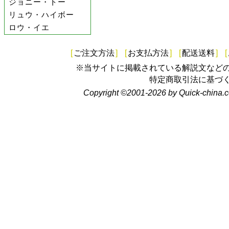
ジョニー・トー
リュウ・ハイボー
ロウ・イエ
[
ご注文方法
]
[
お支払方法
]
[
配送送料
]
[
※当サイトに掲載されている解説文など
特定商取引法に基づ
Copyright ©2001-2026 by Quick-china.c