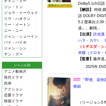
チャン・イー
Dolby5.1ch
ジン・トン
【解説】
特收:
ジョウ・イーウェイ
語 DOLBY DIGI
リウ・ハオラン
5.1 螢幕比:2.3
リー・イートン
道』。劇情...
ニー・ニー
【出演】
許光漢
ジャン・シューイン
ハラ・カヤ）
バイ・バイホ
（ミチエダ・シ
ジャン・シン
木瞳（クロキ・
ヤン・ズー
【監督】
藤井
ジャンル別
2025年 D
アニメ動画片
現代ドラマ
『即使、這份恋
武侠
枚組
アクション
恋愛ドラマ
韓国ドラマ
（リージョン3 /N