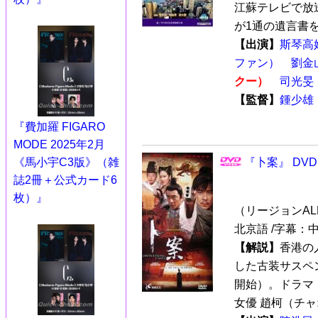
江蘇テレビで放
が1通の遺言書を
【出演】
斯琴高
ファン）
劉金
クー）
司光旻
【監督】
鍾少雄
『費加羅 FIGARO
MODE 2025年2月
《馬小宇C3版》（雑
『卜案』 DVD
誌2冊＋公式カード6
枚）』
（リージョンALL /
北京語 /字幕：
【解説】
香港の
した古装サスペン
開始）。ドラマ
女優 趙柯（チャオ