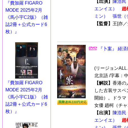
【出演】
陳浩民
『費加羅 FIGARO
エンイエ）
趙
MODE 2025年2月
ミン）
張世（
《馬小宇C2版》（雑
【監督】
王[亦
誌2冊＋公式カード6
枚）』
『卜案』 経済
(リージョンALL /
北京語 /字幕：
『費加羅 FIGARO
【解説】
香港の
MODE 2025年2月
した古装サスペン
《馬小宇C1版》（雑
開始）。ドラマ
誌2冊＋公式カード6
女優 趙柯（チャオ
枚）』
【出演】
陳浩民
エンイエ）
趙
ミン）
張世（