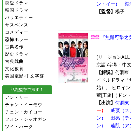
恋愛ドラマ
ン・イー）
梁
韓国ドラマ
【監督】
楊子
バラエティー
サスペンス
コメディー
『無懈可撃之美
恐怖ホラー
古典名作
歴史ドラマ
(リージョンALL /
古典戯曲
京語 /字幕：中
文化教養
【解説】
何潤東
美国電影-中文字幕
イドルドラマ『
始）。 ヒロイ
話題監督で探す！
董[王旋]（ドン・
アン・リー
【出演】
何潤東
チャン・イーモウ
ー）
戚薇（ス
チェン・カイコー
ン）
田亮（テ
フォン・シャオガン
ン）
連凱（ア
ツイ・ハーク