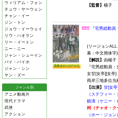
ウィリアム・フォン
【監督】
楊子
チュウ・ヤーウェン
チャン・イー
ジン・トン
『宅男総動員：
ジョウ・イーウェイ
リウ・ハオラン
リー・イートン
(リージョンALL /
ニー・ニー
幕：中文簡体字)
ジャン・シューイン
【解説】
由楊子
バイ・バイホ
『宅男総動員：女
ジャン・シン
女甘[女亭][女
ヤン・ズー
両岸三地多位当紅
【出演】
甘[女
ジャンル別
（ステフィー・
アニメ動画片
現代ドラマ
鎮濤（ケニー・
武侠
柯（チャオ・ク
アクション
（ホー・ジョン