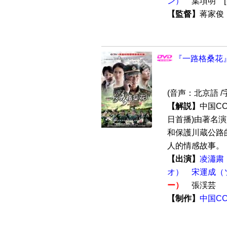
ン）
葉項明 [
【監督】
蒋家
『一路格桑花』 
(音声：北京語 /
【解説】
中国C
日首播)由著名
和保護川蔵公路
人的情感故事。【
【出演】
凌瀟粛
オ）
宋運成（
ー）
張渓芸
【制作】
中国C