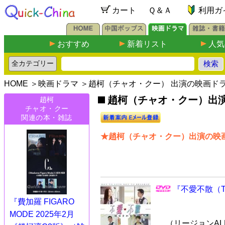
カート
Ｑ＆Ａ
利用ガ
おすすめ
新着リスト
人気
HOME
＞
映画ドラマ
＞趙柯（チャオ・クー） 出演の映画ド
趙柯（チャオ・クー）出演の
趙柯
チャオ・クー
関連の本・雑誌
★趙柯（チャオ・クー）出演の映画
『不愛不散（Th
『費加羅 FIGARO
MODE 2025年2月
（リージョンALL