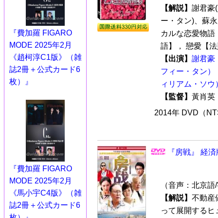
【解説】
謝君豪
ー・タン)、蘇
『費加羅 FIGARO
カルな恋愛物語
MODE 2025年2月
語】， 戀愛【法則
《趙柯淳C1版》（雑
【出演】
謝君豪
誌2冊＋公式カード6
フィー・タン）
枚）』
ィリアム・ソウ
【監督】
黃肖
2014年 DVD（N
『房戦』 経済
『費加羅 FIGARO
MODE 2025年2月
（音声：北京語
《馬小宇C4版》（雑
【解説】
不動産
誌2冊＋公式カード6
って展開するヒュ
枚）』