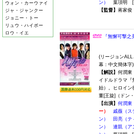
ン）
葉項明 [
ウォン・カーウァイ
【監督】
蒋家
ジャ・ジャンクー
ジョニー・トー
リュウ・ハイボー
ロウ・イエ
『無懈可撃之美
(リージョンALL 
幕：中文簡体字)
【解説】
何潤東
イドルドラマ『
始）。ヒロイン
董[王旋]（ドン・
【出演】
何潤東
ー）
戚薇（ス
ン）
田亮（テ
ン）
連凱（ア