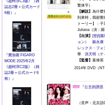
《趙柯淳C3版》（雑
繁体字）
誌志2冊＋公式カード
【解説】
為什麼
6枚）』
到來時，我卻覺得
トーリー】：子
Juliana（演：羅梓
【出演】
[登β
ョン）
蘇永康
レックス・フォ
華
洪天明（テ
『費加羅 FIGARO
【監督】
葉偉
MODE 2025年2月
《趙柯淳C2版》（雑
2014年 DVD（N
誌2冊＋公式カード6
枚）』
『公主的誘惑（
（音声：北京語D