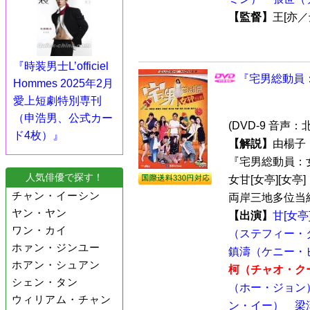
【監督】
王[亦
『時装男士L’officiel
『宅男総動員：女
Hommes 2025年2月
愛上短劇特別専刊
（申浩男、公式カー
(DVD-9 音声
ド4枚）』
【解説】
由楊子
『宅男総動員：女
人気俳優で探す！
女甘[女亭][女
チャン・イーシン
両岸三地多位当紅
ヤン・ヤン
【出演】
甘[女
ワン・カイ
（ステフィー・
ホァン・ジンユー
鎮濤（ケニー・
ホアン・シュアン
柯（チャオ・ク
シェン・タン
（ホー・ジョン
ウィリアム・チャン
ン・イー）
梁