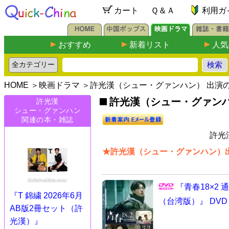
カート
Ｑ＆Ａ
利用ガ
おすすめ
新着リスト
人気
HOME
＞
映画ドラマ
＞許光漢（シュー・グァンハン） 出演
許光漢（シュー・グァンハ
許光漢
シュー・グァンハン
関連の本・雑誌
許光
★許光漢（シュー・グァンハン）出
『青春18×2
『T 錦繍 2026年6月
（台湾版）』 DVD
AB版2冊セット（許
光漢）』