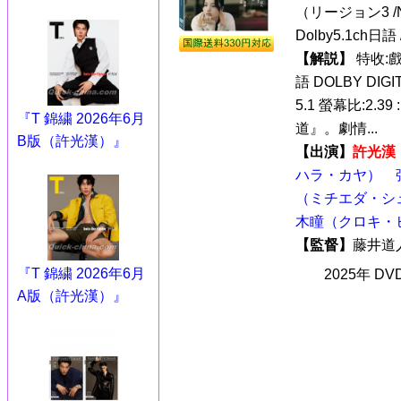
（リージョン3 /N
Dolby5.1ch
【解説】
特收:
語 DOLBY DIGI
5.1 螢幕比:2.3
『T 錦繍 2026年6月
道』。劇情...
B版（許光漢）』
【出演】
許光漢
ハラ・カヤ）
（ミチエダ・シ
木瞳（クロキ・
【監督】
藤井
『T 錦繍 2026年6月
2025年 D
A版（許光漢）』