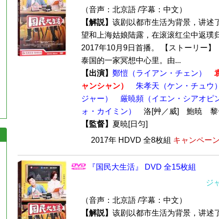
（音声：北京語 /字幕：中文）
【解説】
该剧以都市生活为背景，讲述
望和上海姑娘陆露，在滚滚红尘中返璞归
2017年10月9日首播。 【ストーリー
泰国的一家冥想中心里。由...
【出演】
鄭愷（ライアン・チェン）
ャンシャン）
朱孝天（ケン・チュウ
ジャー）
厳暁頻（イエン・シアオピ
ォ・カイミン）
洛[艸／威] 鮑暁 
【監督】
夏暁[日匀]
2017年 HDVD 全8枚組
キャンペーン価
『国民大生活』 DVD 全15枚組
ジ
（音声：北京語 /字幕：中文）
【解説】
该剧以都市生活为背景，讲述