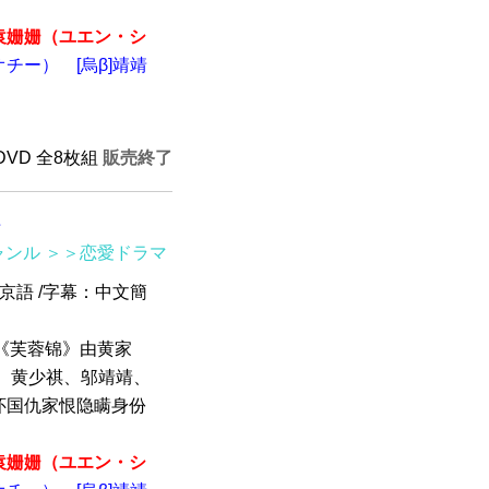
袁姗姗​​​​（ユエン・シ
オチー）
[烏β]靖靖
HDVD 全8枚組
販売終了
組
ャンル
＞＞恋愛ドラマ
北京語 /字幕：中文簡
 《芙蓉锦》由黄家
、黄少祺、邬靖靖、
怀国仇家恨隐瞒身份
袁姗姗​​​​（ユエン・シ