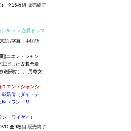
SC） 全16枚組
販売終了
ャンル
＞＞恋愛ドラマ
北京語 /字幕：中国語
女冊](ユエン・シャン
が主演した古装恋愛
に放送開始）。 男尊女
​​​（ユエン・シャンシ
戴嬌倩（ダイ・チ
王琳（ワン・リ
ワン・ワイゲイ）
HDVD 全9枚組
販売終了