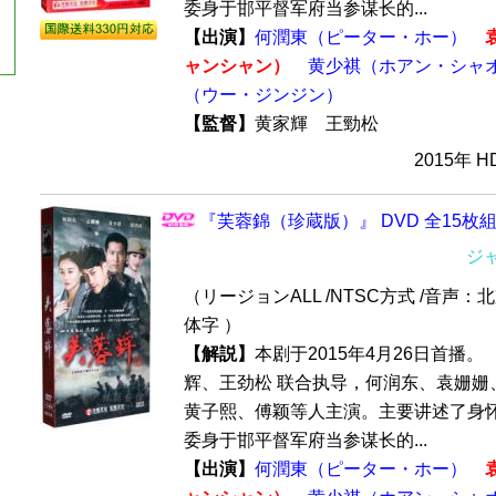
委身于邯平督军府当参谋长的...
【出演】
何潤東（ピーター・ホー）
ャンシャン）
黄少祺（ホアン・シャ
（ウー・ジンジン）
【監督】
黄家輝 王勁松
2015年 
『芙蓉錦（珍蔵版）』 DVD 全15枚
ジ
（リージョンALL /NTSC方式 /音声：
体字 ）
【解説】
本剧于2015年4月26日首播。
辉、王劲松 联合执导，何润东、袁姗姗
黄子熙、傅颖等人主演。主要讲述了身
委身于邯平督军府当参谋长的...
【出演】
何潤東（ピーター・ホー）