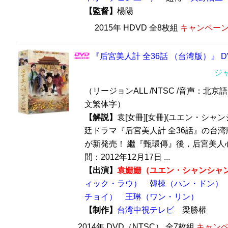
【監督】
楊陽
2015年 HDVD 全8枚組
キャンペーン価
『后宮美人計 全36話 （台湾版）』 D
ジ
（リージョンALL /NTSC /音声：北京語D
文繁体字）
【解説】
袁[女冊][女冊](ユエン・シャ
廷ドラマ『后宮美人計 全36話』の台湾版
が新発売！ 繼『甄環傳』後，后宮美人心
間：2012年12月17日 ...
【出演】
袁姗姗​​​​（ユエン・シャンシャ
ィック・ラウ）
韓棟（ハン・ドン）
チョイ）
王琳（ワン・リン）
【制作】
台湾中視テレビ
梁勝權
2014年 DVD（NTSC） 全7枚組
キャンペ