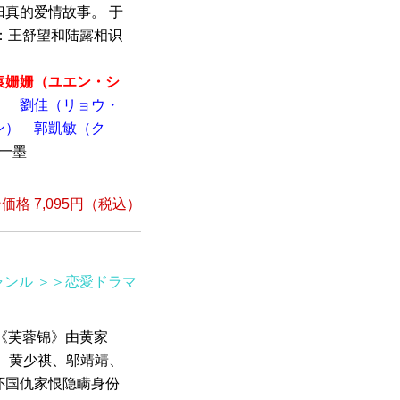
真的爱情故事。 于
】：王舒望和陆露相识
袁姗姗​​​​（ユエン・シ
）
劉佳（リョウ・
ン）
郭凱敏（ク
黎一墨
格 7,095円（税込）
ャンル
＞＞恋愛ドラマ
 《芙蓉锦》由黄家
、黄少祺、邬靖靖、
怀国仇家恨隐瞒身份