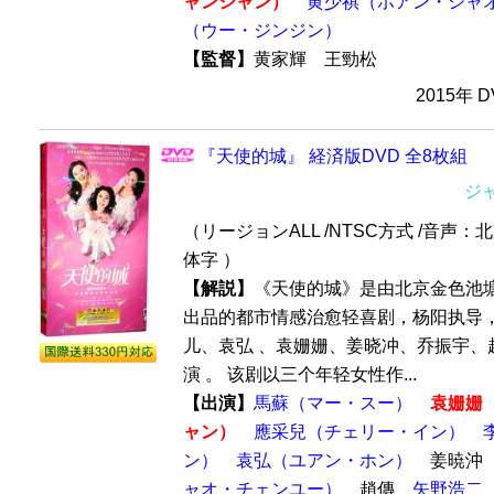
ャンシャン）
黄少祺（ホアン・シャ
（ウー・ジンジン）
【監督】
黄家輝 王勁松
2015年 
『天使的城』 経済版DVD 全8枚組
ジ
（リージョンALL /NTSC方式 /音声：
体字 ）
【解説】
《天使的城》是由北京金色池
出品的都市情感治愈轻喜剧，杨阳执导
儿、袁弘 、袁姗姗、姜晓冲、乔振宇、
演 。 该剧以三个年轻女性作...
【出演】
馬蘇（マー・スー）
袁姗姗​
ャン）
應采兒（チェリー・イン）
ン）
袁弘（ユアン・ホン）
姜暁沖
ャオ・チェンユー）
趙傳
矢野浩二