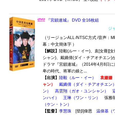
『宮鎖連城』 DVD 全16枚組
ジ
（リージョンALL /NTSC方式 /音声：MP
幕：中文簡体字 ）
【解説】
陸毅(ルー・イー)、袁[女冊][
シャン)、戴嬌倩(ダイ・チアオチエン)
ドラマ『宮鎖連城』（2014年4月8日
卑の時代、将軍の娘と...
【出演】
陸毅（ルー・イー）
袁姗姗​
ャン）
戴嬌倩（ダイ・チアオチエン
ン）
高雲翔（ガオ・ユンシャン）
ンハイ）
王琳（ワン・リン）
張雅
（ケン・トン）
【監督】
李慧珠
[登β]偉恩
温偉基（