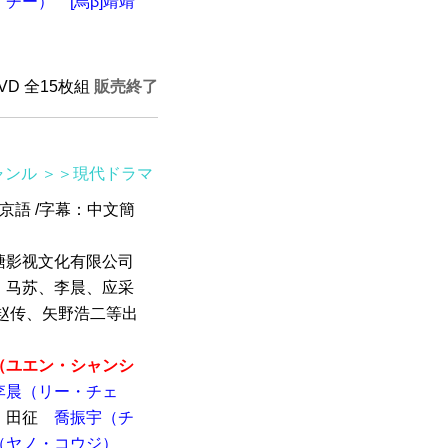
オチー）
[烏β]靖靖
DVD 全15枚組
販売終了
ャンル
＞＞現代ドラマ
北京語 /字幕：中文簡
塘影视文化有限公司
，马苏、李晨、应采
赵传、矢野浩二等出
​​​（ユエン・シャンシ
李晨（リー・チェ
 田征
喬振宇（チ
（ヤノ・コウジ）