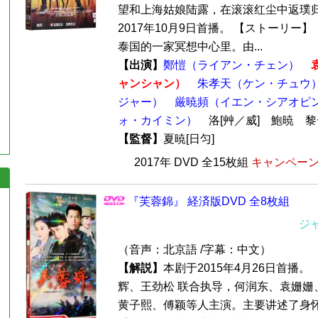
望和上海姑娘陆露，在滚滚红尘中返璞归
2017年10月9日首播。 【ストーリー
泰国的一家冥想中心里。由...
【出演】
鄭愷（ライアン・チェン）
ャンシャン）
朱孝天（ケン・チュウ
ジャー）
厳暁頻（イエン・シアオピ
ォ・カイミン）
洛[艸／威] 鮑暁 
【監督】
夏暁[日匀]
2017年 DVD 全15枚組
キャンペーン価
『芙蓉錦』 経済版DVD 全8枚組
ジ
（音声：北京語 /字幕：中文）
【解説】
本剧于2015年4月26日首播。
辉、王劲松 联合执导，何润东、袁姗姗
黄子熙、傅颖等人主演。主要讲述了身