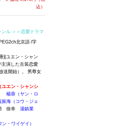
込）
ャンル
＞＞恋愛ドラマ
EG2ch北京語 /字
女冊](ユエン・シャン
が主演した古装恋愛
に放送開始）。 男尊女
​​​（ユエン・シャンシ
）
楊蓉（ヤン・ロ
寇振海（コウ・ジェ
萌 徐幸
湯鎮業
ワン・ワイゲイ）