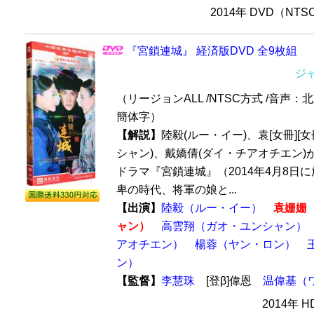
2014年 DVD（NT
『宮鎖連城』 経済版DVD 全9枚組
ジ
（リージョンALL /NTSC方式 /音声：
簡体字）
【解説】
陸毅(ルー・イー)、袁[女冊][
シャン)、戴嬌倩(ダイ・チアオチエン)
ドラマ『宮鎖連城』（2014年4月8日
卑の時代、将軍の娘と...
【出演】
陸毅（ルー・イー）
袁姗姗​
ャン）
高雲翔（ガオ・ユンシャン）
アオチエン）
楊蓉（ヤン・ロン）
ン）
【監督】
李慧珠
[登β]偉恩
温偉基（
2014年 