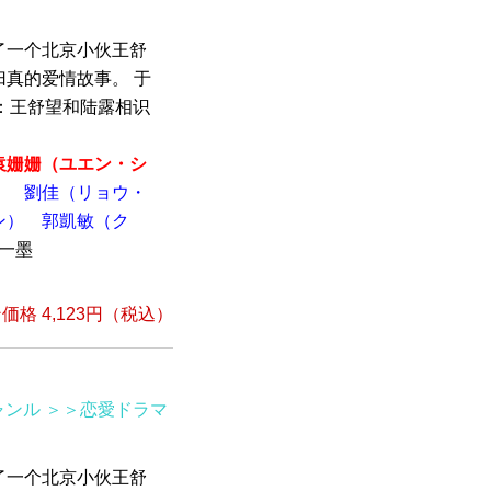
了一个北京小伙王舒
真的爱情故事。 于
】：王舒望和陆露相识
袁姗姗​​​​（ユエン・シ
）
劉佳（リョウ・
ン）
郭凱敏（ク
黎一墨
格 4,123円（税込）
ャンル
＞＞恋愛ドラマ
了一个北京小伙王舒