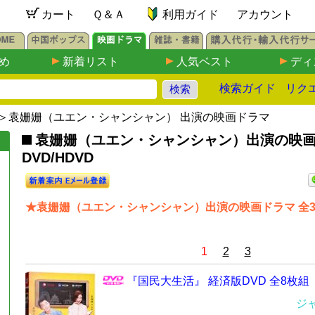
カート
Ｑ＆Ａ
利用ガイド
アカウント
め
新着リスト
人気ベスト
ディ
検索ガイド
リク
＞袁姗姗​​​​（ユエン・シャンシャン） 出演の映画ドラマ
袁姗姗​​​​（ユエン・シャンシャン）出演の映
DVD/HDVD
★袁姗姗​​​​（ユエン・シャンシャン）出演の映画ドラマ 全3
1
2
3
『国民大生活』 経済版DVD 全8枚組
ジ