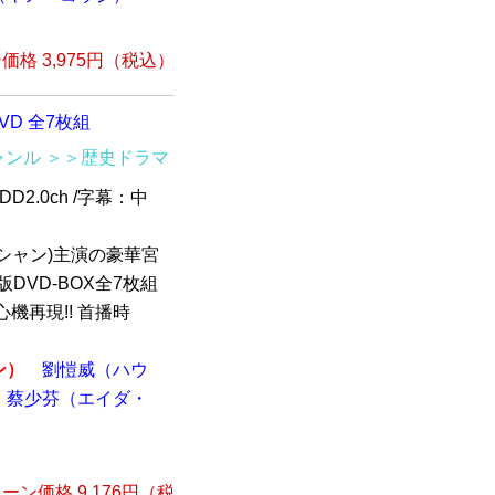
格 3,975円（税込）
VD 全7枚組
ャンル
＞＞歴史ドラマ
D2.0ch /字幕：中
ンシャン)主演の豪華宮
DVD-BOX全7枚組
機再現!! 首播時
ン）
劉愷威（ハウ
蔡少芬（エイダ・
ーン価格 9,176円（税