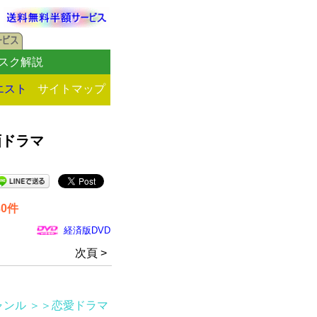
スク解説
エスト
サイトマップ
画ドラマ
0件
経済版DVD
次頁 >
ャンル
＞＞恋愛ドラマ