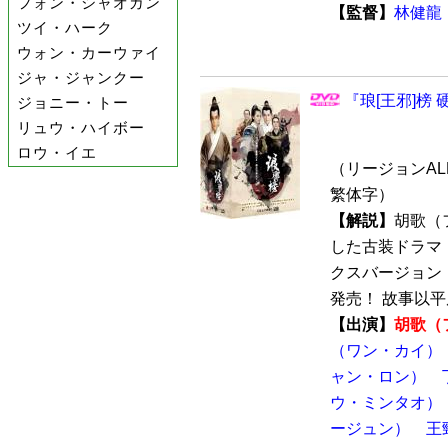
フォン・シャオガン
【監督】
林健龍
ツイ・ハーク
ウォン・カーウァイ
ジャ・ジャンクー
『琅[王邪]榜 
ジョニー・トー
リュウ・ハイボー
ロウ・イエ
（リージョンAL
繁体字）
【解説】
胡歌（
した古装ドラマ『琅[
クスバージョン『
発売！ 故事以平反
【出演】
胡歌（
（ワン・カイ）
ャン・ロン）
ウ・ミンタオ）
ージュン）
王