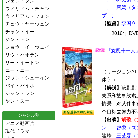
シェン・タン
ー）
唐嫣（タ
ウィリアム・チャン
ザー）
ウィリアム・フォン
【監督】
李国立
チュウ・ヤーウェン
チャン・イー
2016年 D
ジン・トン
ジョウ・イーウェイ
『旋風十一人』
リウ・ハオラン
リー・イートン
ニー・ニー
（リージョンALL
ジャン・シューイン
体字 ）
バイ・バイホ
【解説】
该剧剧
ジャン・シン
关系和故事线索
ヤン・ズー
情景：对某件事
个目标去努力不计
ジャンル別
【出演】
胡歌（
アニメ動画片
ン）
曾黎（ズ
現代ドラマ
駿峰
王芸霖（