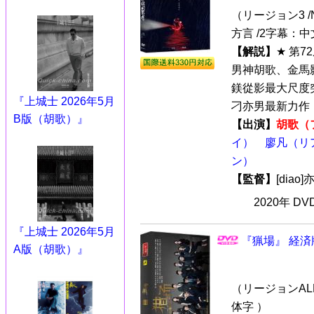
（リージョン3 /N
方言 /2字幕：中
【解説】
★ 第
男神胡歌、金馬
鎂從影最大尺度
『上城士 2026年5月
刁亦男最新力作！ 
B版（胡歌）』
【出演】
胡歌（
イ）
廖凡（リ
ン）
【監督】
[dia
2020年 D
『上城士 2026年5月
『猟場』 経済
A版（胡歌）』
（リージョンALL
体字 ）