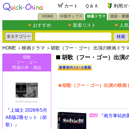
カート
Ｑ＆Ａ
利用ガ
おすすめ
新着リスト
人気
HOME
＞
映画ドラマ
＞胡歌（フー・ゴー） 出演の映画ドラ
胡歌（フー・ゴー）出演の映画
胡歌
フー・ゴー
関連の本・雑誌
★胡歌（フー・ゴー）出演の映画ド
『上城士 2026年5月
『南方車站的聚
AB版2冊セット（胡
歌）』