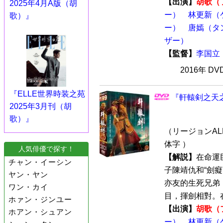
【出演】
胡歌（
2025年4月A版（胡
ー）
林更新（
歌）』
ー）
唐嫣（タ
ザー）
【監督】
李国立
2016年 D
『ELLE世界時装之苑
『軒轅剣之天之
2025年3月刊（胡
歌）』
（リージョンALL
体字 ）
人気俳優で探す！
【解説】
在命運
チャン・イーシン
子陳靖仇和“劍
ヤン・ヤン
亦友的生死兄弟
ワン・カイ
目，揮劍相對。在
ホァン・ジンユー
【出演】
胡歌（
ホアン・シュアン
ー）
林更新（