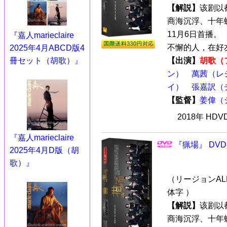
【解説】
该剧以
商海沉浮、十年蝶
11月6日首播
『嘉人marieclaire
不懈的人，在好友
2025年4月ABCD版4
冊セット（胡歌）』
【出演】
胡歌（
ン）
萬茜（レ
イ）
張嘉訳（
【監督】
姜偉（
2018年 HD
『嘉人marieclaire
『猟場』 DVD
2025年4月D版（胡
歌）』
（リージョンALL
体字 ）
【解説】
该剧以
商海沉浮、十年蝶