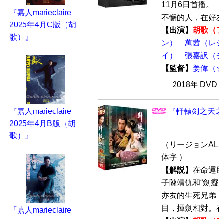
11月6日首播
『嘉人marieclaire
不懈的人，在好友
2025年4月C版（胡
【出演】
胡歌（
歌）』
ン）
萬茜（レ
イ）
張嘉訳（
【監督】
姜偉（
2018年 DV
『嘉人marieclaire
『軒轅剣之天之
2025年4月B版（胡
歌）』
（リージョンALL
体字 ）
【解説】
在命運
子陳靖仇和“劍
亦友的生死兄弟
目，揮劍相對。在
『嘉人marieclaire