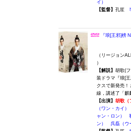
イ）
【監督】
孔笙
『琅[王邪]榜 Ni
（リージョンALL
）
【解説】
胡歌(
装ドラマ『琅[王邪]
クスで新発売！
線，講述了「麒麟才
【出演】
胡歌（
（ワン・カイ）
ャン・ロン）
ン）
呉磊（ウ