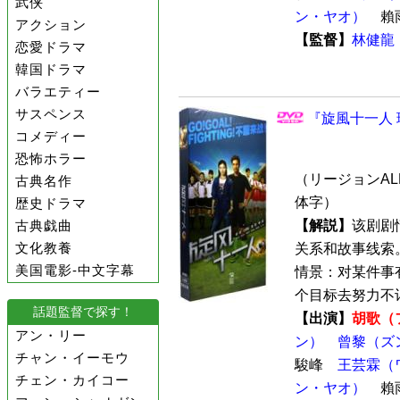
武侠
ン・ヤオ）
賴
アクション
【監督】
林健龍
恋愛ドラマ
韓国ドラマ
バラエティー
サスペンス
『旋風十一人 珍
コメディー
恐怖ホラー
（リージョンALL
古典名作
体字）
歴史ドラマ
古典戯曲
【解説】
该剧剧
文化教養
关系和故事线索
美国電影-中文字幕
情景：对某件事
个目标去努力不计
話題監督で探す！
【出演】
胡歌（
アン・リー
ン）
曾黎（ズ
チャン・イーモウ
駿峰
王芸霖（
チェン・カイコー
ン・ヤオ）
賴