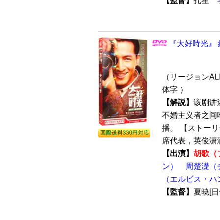
【監督】
孔笙
『大好時光』 
（リージョンALL
体字 ）
【解説】
该剧讲
不婚主义者之间啼
播。 【ストー
席代表，英俊潇洒
【出演】
胡歌（
ン）
周楚濋（
（エルビス・ハ
【監督】
夏暁[