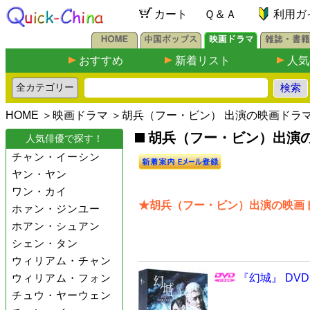
カート
Ｑ＆Ａ
利用ガ
おすすめ
新着リスト
人気
HOME
＞
映画ドラマ
＞胡兵（フー・ビン） 出演の映画ドラ
胡兵（フー・ビン）出演の映
人気俳優で探す！
チャン・イーシン
ヤン・ヤン
ワン・カイ
★胡兵（フー・ビン）出演の映画ド
ホァン・ジンユー
ホアン・シュアン
シェン・タン
ウィリアム・チャン
ウィリアム・フォン
『幻城』 DVD
チュウ・ヤーウェン