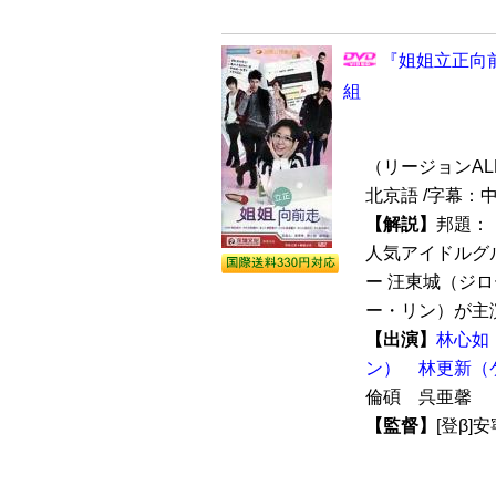
『姐姐立正向前
組
（リージョンALL /
北京語 /字幕：
【解説】
邦題：
人気アイドルグ
ー 汪東城（ジ
ー・リン）が主演
【出演】
林心如
ン）
林更新（
倫碩 呉亜馨
【監督】
[登β