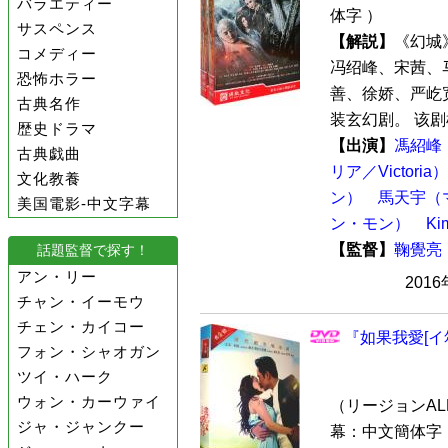
バラエティー
体字 ）
サスペンス
【解説】
《幻城
コメディー
冯绍峰、宋茜、
恐怖ホラー
善、徐娇、严屹
古典名作
装玄幻剧。 该剧
歴史ドラマ
【出演】
馮紹峰
古典戯曲
リア／Victoria）
文化教養
ン）
馬天宇（
美国電影-中文字幕
ン・モン）
K
【監督】
鞠覺亮
話題監督で探す！
アン・リー
201
チャン・イーモウ
チェン・カイコー
『如果我愛[イ尓
フォン・シャオガン
ツイ・ハーク
ウォン・カーウァイ
（リージョンALL 
ジャ・ジャンクー
幕：中文簡体字 