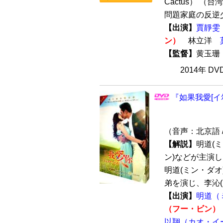
Cactus） （
問題家庭の反逆少
【出演】
賈靜雯
ン）
林立洋
【監督】
黄玉
2014年 D
『如果我愛[イ尓
（音声：北京語 
【解説】
明道(
ン)などが主演
明道(ミン・ダオ
弟を演じ、李沁(リ
【出演】
明道（
（フー・ビン）
以翔（カオ・イ