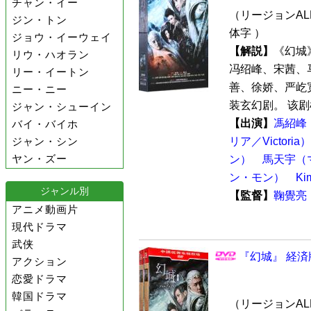
チャン・イー
（リージョンALL
ジン・トン
体字 ）
ジョウ・イーウェイ
【解説】
《幻城
リウ・ハオラン
冯绍峰、宋茜、
リー・イートン
善、徐娇、严屹
ニー・ニー
装玄幻剧。 该剧
ジャン・シューイン
【出演】
馮紹峰
バイ・バイホ
ジャン・シン
リア／Victoria）
ヤン・ズー
ン）
馬天宇（
ン・モン）
K
ジャンル別
【監督】
鞠覺亮
アニメ動画片
現代ドラマ
武侠
『幻城』 経済版
アクション
恋愛ドラマ
韓国ドラマ
（リージョンALL