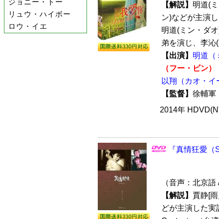
ジョニー・トー
【解説】
明道(
リュウ・ハイボー
ン)などが主演
ロウ・イエ
明道(ミン・ダオ
弟を演じ、李沁(リ
【出演】
明道（
（フー・ビン）
以翔（カオ・イ
【監督】
徐輔
2014年 HDVD(
『真情狂愛（Spr
（音声：北京語
【解説】
賈静[雨
どが主演した実話