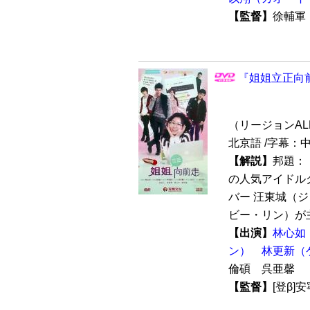
【監督】
徐輔
『姐姐立正向前
（リージョンALL /
北京語 /字幕：
【解説】
邦題：
の人気アイドル
バー 汪東城（
ビー・リン）が主
【出演】
林心如
ン）
林更新（
倫碩 呉亜馨
【監督】
[登β