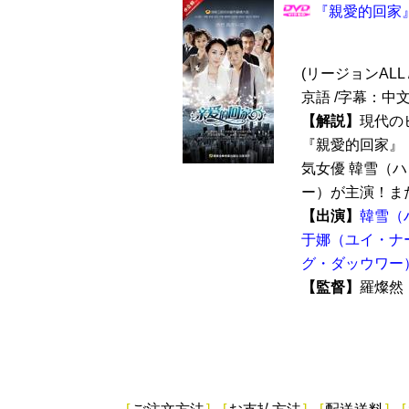
『親愛的回家』 
(リージョンALL /
京語 /字幕：中
【解説】
現代の
『親愛的回家』（
気女優 韓雪（
ー）が主演！また
【出演】
韓雪（
于娜（ユイ・ナ
グ・ダッウワー
【監督】
羅燦