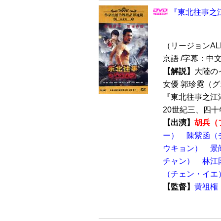
『東北往事之江
（リージョンALL/P
京語 /字幕：中
【解説】
大陸の
女優 郭珍霓（
『東北往事之江湖
20世紀三、四十
【出演】
胡兵（
ー）
陳紫函（
ウキョン）
景
チャン）
林江
（チェン・イエ
【監督】
黄祖権