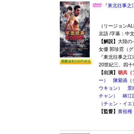
『東北往事之江
（リージョンALL /
京語 /字幕：中
【解説】
大陸の
女優 郭珍霓（
『東北往事之江湖
20世紀三、四十
【出演】
胡兵（
ー）
陳紫函（
ウキョン）
景
チャン）
林江
（チェン・イエ
【監督】
黄祖権