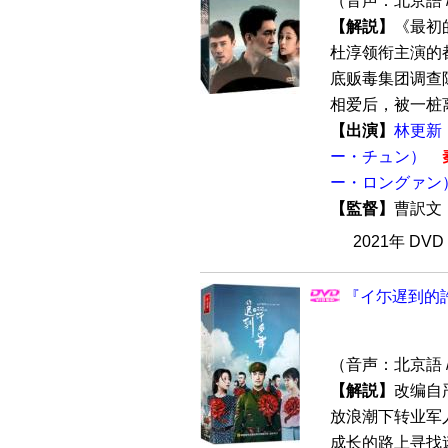
（音声：北京語 
【解説】
《最初
杜淳领衔主演的
底贩毒集团调查
相爱后，被一桩离
【出演】
林更新
ー・チュン）
ー・ロングァン
【監督】
曹訳
2021年 DV
『イ尓遅到的許
（音声：北京語 
【解説】
改编自
放浪潮下转业军
成长的路上寻找迷