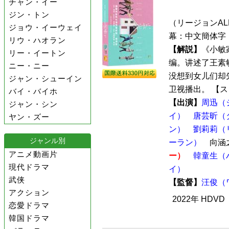
チャン・イー
ジン・トン
（リージョンALL 
ジョウ・イーウェイ
幕：中文簡体字 
リウ・ハオラン
【解説】
《小敏
リー・イートン
编。讲述了王素
ニー・ニー
没想到女儿们却先
ジャン・シューイン
卫视播出。 【スト
バイ・バイホ
【出演】
周迅（
ジャン・シン
イ）
唐芸昕（
ヤン・ズー
ン）
劉莉莉（
ジャンル別
ーラン）
向涵
アニメ動画片
ー）
韓童生（
現代ドラマ
イ）
武侠
【監督】
汪俊（
アクション
2022年 HDV
恋愛ドラマ
韓国ドラマ