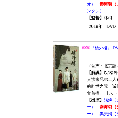
オ）
秦海璐（
ンクン）
【監督】
林柯
2018年 HDV
『楼外楼』 DV
（音声：北京語 
【解説】
以“楼
人洪家兄弟二人
的乱世之际，诚信
套首播。 【ストー
【出演】
張鐸（
ー）
秦海璐（
ー）
奚美娟（