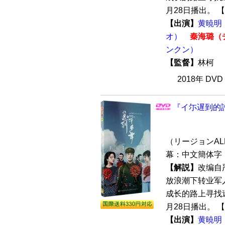
月28日播出。 【
【出演】
黄暁明
オ）
秦海璐（
ンクン）
【監督】
林柯
2018年 DV
『イ尓遅到的許
（リージョンALL 
幕：中文簡体字 
【解説】
改编自
放浪潮下转业军
成长的路上寻找迷
月28日播出。 【
【出演】
黄暁明