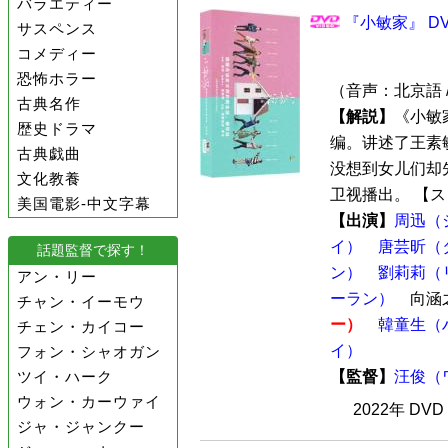
バラエティー
『小敏家』 DV
サスペンス
コメディー
恐怖ホラー
（音声：北京語 
古典名作
【解説】
《小敏
歴史ドラマ
编。讲述了王素
古典戯曲
没想到女儿们却先
文化教養
卫视播出。 【スト
美国電影-中文字幕
【出演】
周迅（
イ）
唐芸昕（
話題監督で探す！
ン）
劉莉莉（
アン・リー
ーラン）
向涵
チャン・イーモウ
ー）
韓童生（
チェン・カイコー
イ）
フォン・シャオガン
ツイ・ハーク
【監督】
汪俊（
ウォン・カーウァイ
2022年 DV
ジャ・ジャンクー