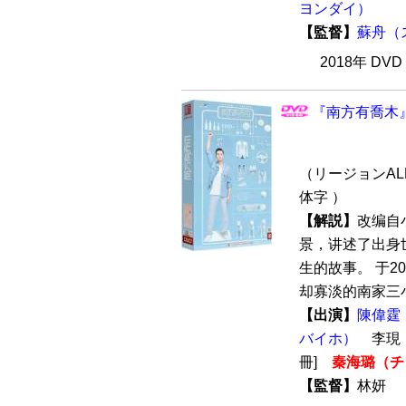
ヨンダイ）
【監督】
蘇舟（
2018年 DV
『南方有喬木』 
（リージョンALL
体字 ）
【解説】
改编自
景，讲述了出身
生的故事。 于2
却寡淡的南家三小
【出演】
陳偉霆
バイホ）
李
冊]
秦海璐（チ
【監督】
林妍