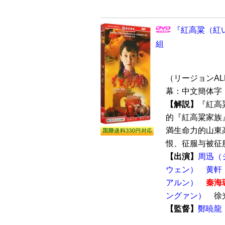
『紅高粱（紅い
組
（リージョンALL 
幕：中文簡体字 
【解説】
『紅高
的『紅高粱家族
満生命力的山東
恨、征服与被征服
【出演】
周迅（
ウェン）
黄軒
アルン）
秦海
ングァン）
徐
【監督】
鄭暁龍