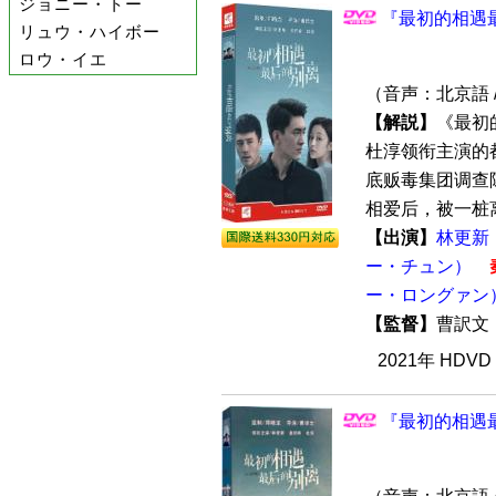
ジョニー・トー
『最初的相遇最
リュウ・ハイボー
ロウ・イエ
（音声：北京語 
【解説】
《最初
杜淳领衔主演的
底贩毒集团调查
相爱后，被一桩离
【出演】
林更新
ー・チュン）
ー・ロングァン
【監督】
曹訳
2021年 HDV
『最初的相遇最