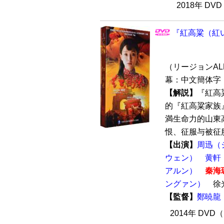
2018年 DV
『紅高粱（紅い
（リージョンALL 
幕：中文簡体字 
【解説】
『紅高
的『紅高粱家族
満生命力的山東
恨、征服与被征服
【出演】
周迅（
ウェン）
黄軒
アルン）
秦海
ングァン）
徐
【監督】
鄭暁龍
2014年 DVD