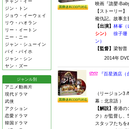
チャン・イー
映画『詭嬰-Bab
ジン・トン
【ストーリー】
ジョウ・イーウェイ
複仇記。故事主要
リウ・ハオラン
【出演】
林峯（
リー・イートン
シン）
徐子珊
ニー・ニー
ン）
ジャン・シューイン
【監督】
梁智
バイ・バイホ
2014年 D
ジャン・シン
ヤン・ズー
『百星酒店（台
ジャンル別
アニメ動画片
（リージョン3 /N
現代ドラマ
幕：北京語 ）
武侠
アクション
【解説】
香港の
恋愛ドラマ
ク）が監督し、
韓国ドラマ
スタッフたちを