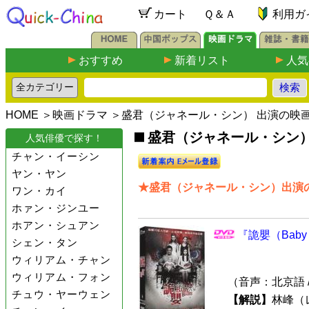
カート
Ｑ＆Ａ
利用ガ
おすすめ
新着リスト
人気
HOME
＞
映画ドラマ
＞盛君（ジャネール・シン） 出演の映
盛君（ジャネール・シン）
人気俳優で探す！
チャン・イーシン
ヤン・ヤン
★盛君（ジャネール・シン）出演の
ワン・カイ
ホァン・ジンユー
ホアン・シュアン
『詭嬰（Baby
シェン・タン
ウィリアム・チャン
ウィリアム・フォン
（音声：北京語 
チュウ・ヤーウェン
【解説】
林峰（