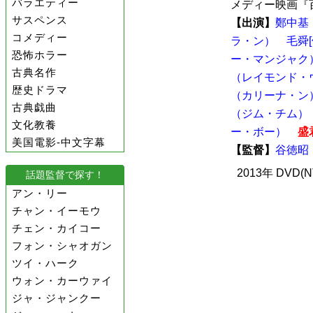
バラエティー
メディー映画『百星
サスペンス
【出演】
鄭中基
コメディー
ラ・ン）
毛舜
恐怖ホラー
ー・マンジャク
古典名作
（レイモンド・
歴史ドラマ
（カリーナ・ン
古典戯曲
（ジム・チム）
文化教養
ー・ボー）
盛
美国電影-中文字幕
【監督】
谷徳昭
2013年 DVD(
話題監督で探す！
アン・リー
チャン・イーモウ
チェン・カイコー
フォン・シャオガン
ツイ・ハーク
ウォン・カーウァイ
ジャ・ジャンクー