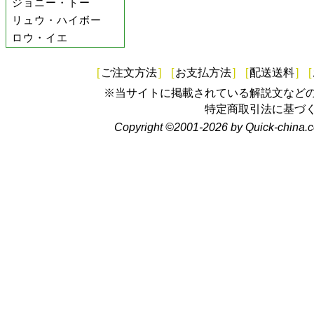
ジョニー・トー
リュウ・ハイボー
ロウ・イエ
[
ご注文方法
]
[
お支払方法
]
[
配送送料
]
[
※当サイトに掲載されている解説文など
特定商取引法に基づ
Copyright ©2001-2026 by Quick-china.c