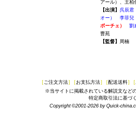
アール）、王柏傑
【出演】
呉辰君
オー）
李菲兒
ポーチェ）
劉
曹苑
【監督】
周楠
[
ご注文方法
]
[
お支払方法
]
[
配送送料
]
[
※当サイトに掲載されている解説文など
特定商取引法に基づ
Copyright ©2001-2026 by Quick-china.c