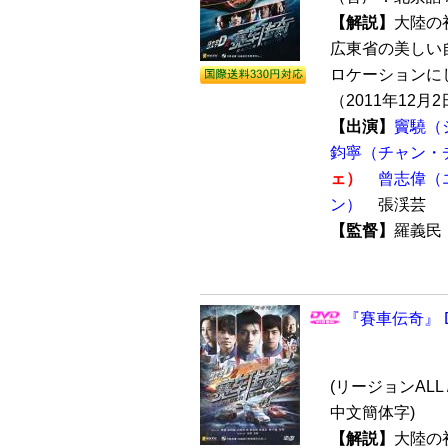
【解説】
大陸の
広東省の美しい
ロケーションに
（2011年12月2
【出演】
竇驍（
鈞寧（チャン・
ェ）
曾志偉（
ン）
張渓芸
【監督】
羅義
『賽車伝奇』 
(リージョンALL 
中文簡体字)
【解説】
大陸の