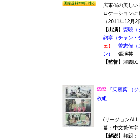
広東省の美しい
ロケーションに
（2011年12月2
【出演】
竇驍（
鈞寧（チャン・
ェ）
曾志偉（
ン）
張渓芸
【監督】
羅義
『茱麗葉 （ジ
枚組
(リージョンALL /
幕：中文繁体字
【解説】
邦題：