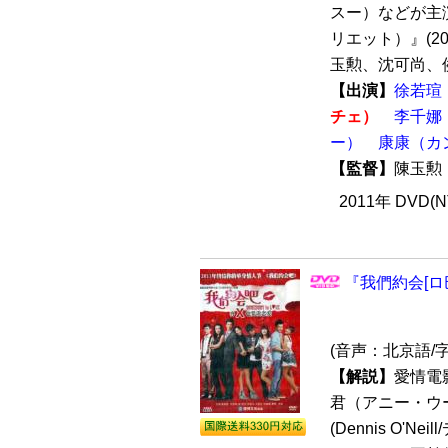
スー）などが主
リエット）』(2
玉勲、沈可尚、侯
【出演】
徐若瑄
チェ）
李千娜
ー）
康康（カ
【監督】
陳玉
2011年 DVD(
『我們約会[ロ巴
(音声：北京語/
【解説】
愛情電
君（アニー・ウ
(Dennis O'