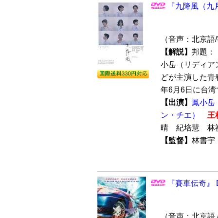
『九降風（九月
（音声：北京語
【解説】
邦題：
小岳（リディア
どが主演した青
年6月6日に台湾で
【出演】
鳳小岳
ン・チエ）
王
晴 紀培慧 
【監督】
林書
『賽車伝奇』 
（音声：北京語 