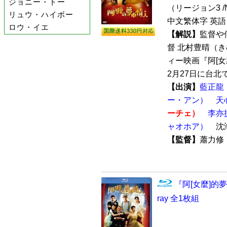
ジョニー・トー
（リージョン3 /N
リュウ・ハイボー
中文繁体字 英語
ロウ・イエ
【解説】
監督や
督 北村豊晴（
ィー映画『阿[女麼
2月27日に台北で
【出演】
藍正龍
ー・アン）
天
ーチェ）
李亦
ャオホア）
沈海
【監督】
蕭力修
『阿[女麼]的夢中
ray 全1枚組