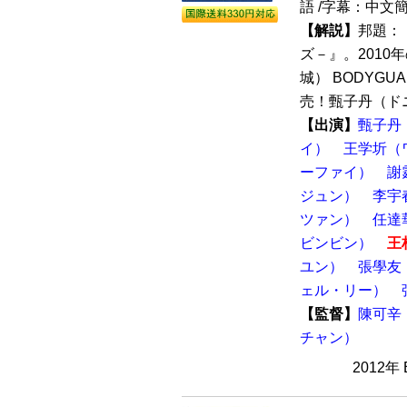
語 /字幕：中文
【解説】
邦題：
ズ－』。201
城） BODYGUA
売！甄子丹（ドニ
【出演】
甄子丹
イ）
王学圻（
ーファイ）
謝
ジュン）
李宇
ツァン）
任達
ビンビン）
王
ユン）
張學友
ェル・リー）
【監督】
陳可辛
チャン）
2012年