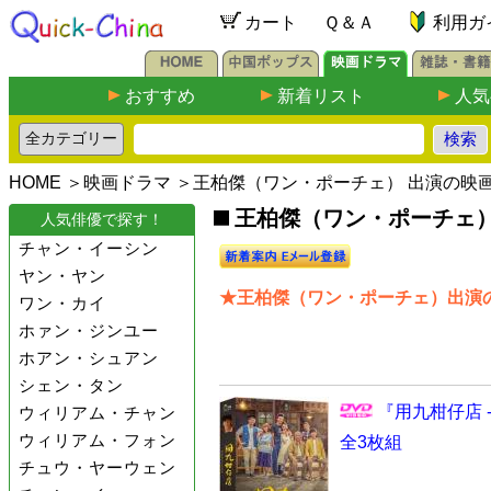
カート
Ｑ＆Ａ
利用ガ
おすすめ
新着リスト
人気
HOME
＞
映画ドラマ
＞王柏傑（ワン・ポーチェ） 出演の映
王柏傑（ワン・ポーチェ）出演
人気俳優で探す！
チャン・イーシン
ヤン・ヤン
★王柏傑（ワン・ポーチェ）出演の
ワン・カイ
ホァン・ジンユー
ホアン・シュアン
シェン・タン
『用九柑仔店 
ウィリアム・チャン
ウィリアム・フォン
全3枚組
チュウ・ヤーウェン