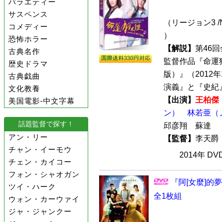
バラエティー
サスペンス
（リージョン3 /
コメディー
）
恐怖ホラー
【解説】
第46
古典名作
監督作品『命運狗不理
歴史ドラマ
版）』（2012
古典戯曲
演義』と『史紀』
文化教養
【出演】
王柏傑
美国電影-中文字幕
ン）
林若亜（
話題監督で探す！
邱彦翔 蘇達
アン・リー
【監督】
李天
チャン・イーモウ
2014年 D
チェン・カイコー
フォン・シャオガン
『阿[女麼]的夢
ツイ・ハーク
全1枚組
ウォン・カーウァイ
ジャ・ジャンクー