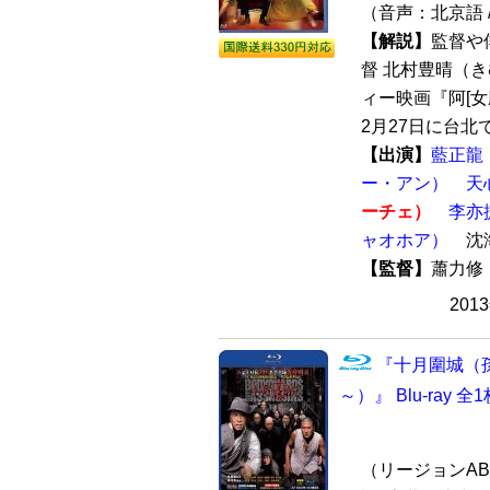
（音声：北京語 
【解説】
監督や
督 北村豊晴（
ィー映画『阿[女麼
2月27日に台北で
【出演】
藍正龍
ー・アン）
天
ーチェ）
李亦
ャオホア）
沈海
【監督】
蕭力修
201
『十月圍城（
～）』 Blu-ray 全
（リージョンABC 