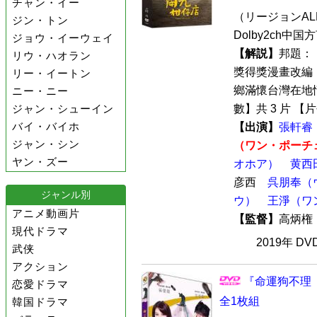
チャン・イー
（リージョンALL 
ジン・トン
Dolby2ch中
ジョウ・イーウェイ
【解説】
邦題：
リウ・ハオラン
獎得獎漫畫改編
リー・イートン
鄉滿懷台灣在地
ニー・ニー
ジャン・シューイン
數】共 3 片 【片
バイ・バイホ
【出演】
張軒睿
ジャン・シン
（ワン・ポーチ
ヤン・ズー
オホア）
黄西
彦西
呉朋奉（
ジャンル別
ウ）
王淨（ワ
アニメ動画片
【監督】
高炳
現代ドラマ
2019年 D
武侠
アクション
『命運狗不理（Le
恋愛ドラマ
全1枚組
韓国ドラマ