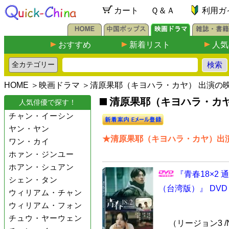
カート
Ｑ＆Ａ
利用ガ
おすすめ
新着リスト
人気
HOME
＞
映画ドラマ
＞清原果耶（キヨハラ・カヤ） 出演の
清原果耶（キヨハラ・カヤ
人気俳優で探す！
チャン・イーシン
ヤン・ヤン
★清原果耶（キヨハラ・カヤ）出演
ワン・カイ
ホァン・ジンユー
ホアン・シュアン
『青春18×2
シェン・タン
（台湾版）』 DVD
ウィリアム・チャン
ウィリアム・フォン
チュウ・ヤーウェン
（リージョン3 /N