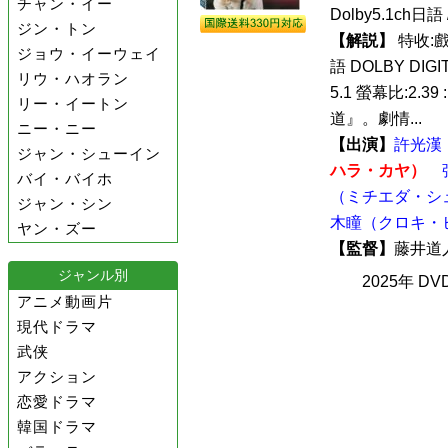
チャン・イー
Dolby5.1ch
ジン・トン
【解説】
特收:
ジョウ・イーウェイ
語 DOLBY DIGI
リウ・ハオラン
5.1 螢幕比:2.3
リー・イートン
道』。劇情...
ニー・ニー
【出演】
許光漢
ジャン・シューイン
ハラ・カヤ）
バイ・バイホ
（ミチエダ・シ
ジャン・シン
木瞳（クロキ・
ヤン・ズー
【監督】
藤井
ジャンル別
2025年 D
アニメ動画片
現代ドラマ
武侠
アクション
恋愛ドラマ
韓国ドラマ