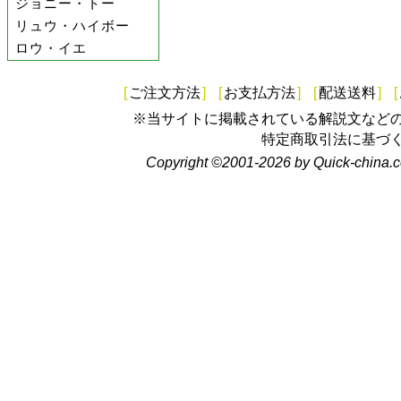
ジョニー・トー
リュウ・ハイボー
ロウ・イエ
[
ご注文方法
]
[
お支払方法
]
[
配送送料
]
[
※当サイトに掲載されている解説文など
特定商取引法に基づ
Copyright ©2001-2026 by Quick-china.c