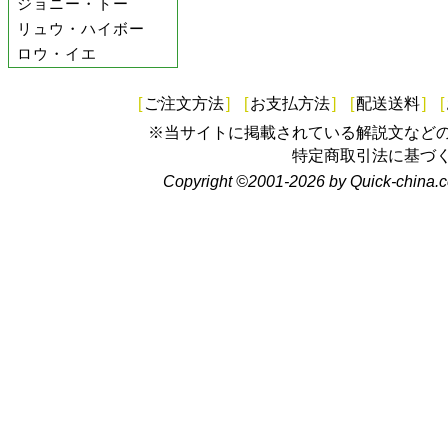
ジョニー・トー
リュウ・ハイボー
ロウ・イエ
[
ご注文方法
]
[
お支払方法
]
[
配送送料
]
[
※当サイトに掲載されている解説文など
特定商取引法に基づ
Copyright ©2001-2026 by Quick-china.c