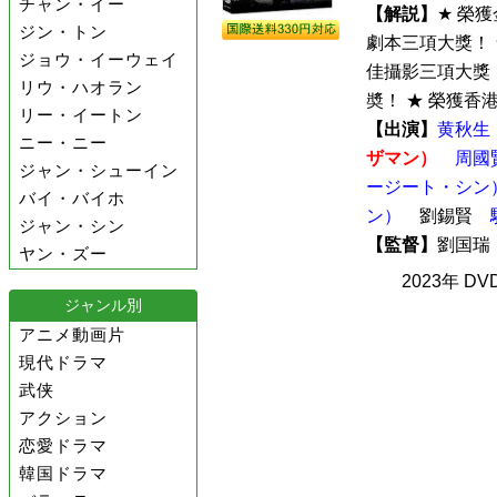
チャン・イー
【解説】
★ 榮
ジン・トン
劇本三項大獎！
ジョウ・イーウェイ
佳攝影三項大獎！
リウ・ハオラン
奬！ ★ 榮獲香港
リー・イートン
【出演】
黄秋生
ニー・ニー
ザマン）
周國
ジャン・シューイン
ージート・シン
バイ・バイホ
ン）
劉錫賢
ジャン・シン
【監督】
劉国
ヤン・ズー
2023年 D
ジャンル別
アニメ動画片
現代ドラマ
武侠
アクション
恋愛ドラマ
韓国ドラマ