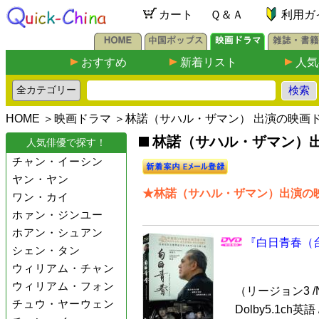
カート
Ｑ＆Ａ
利用ガ
おすすめ
新着リスト
人気
HOME
＞
映画ドラマ
＞林諾（サハル・ザマン） 出演の映画
林諾（サハル・ザマン）出
人気俳優で探す！
チャン・イーシン
ヤン・ヤン
★林諾（サハル・ザマン）出演の映
ワン・カイ
ホァン・ジンユー
ホアン・シュアン
『白日青春（台
シェン・タン
ウィリアム・チャン
ウィリアム・フォン
（リージョン3 /N
チュウ・ヤーウェン
Dolby5.1ch