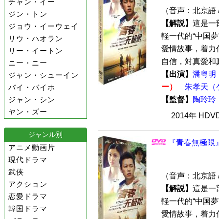
チャン・イー
（音声：北京語 
ジン・トン
【解説】
這是一
ジョウ・イーウェイ
軽一代的“中国夢”
リウ・ハオラン
愛情故事，着力
リー・イートン
自信，対真愛和真
ニー・ニー
【出演】
潘粤明
ジャン・シューイン
ー）
朱孝天（
バイ・バイホ
ジャン・シン
【監督】
陶玲玲
ヤン・ズー
2014年 HD
ジャンル別
『青春無極限』 
アニメ動画片
現代ドラマ
武侠
（音声：北京語 
アクション
【解説】
這是一
恋愛ドラマ
軽一代的“中国夢”
韓国ドラマ
愛情故事，着力