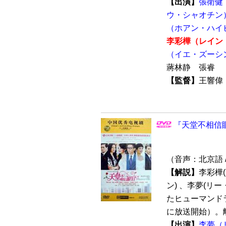
【出演】
張衛健
ウ・シャオチン
（ホアン・ハイ
李彩樺（レイン
（イエ・ズーシ
蔣林静 張睿
【監督】
王響
『天堂不相信眼
（音声：北京語 
【解説】
李彩樺
ン) 、李夢(リ
たヒューマンドラ
に放送開始）。離
【出演】
李夢（