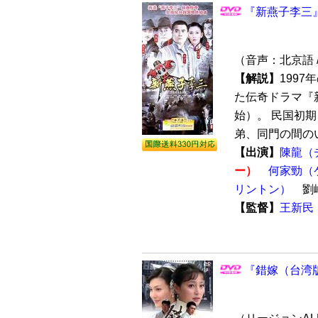
『新燕子李三』
（音声：北京語 
【解説】
199
た伝奇ドラマ『新
始）。 民国初
弟、同門の間のい
【出演】
陳龍（
ー）
何家勁（
リントン）
劉
【監督】
王新民
『錯嫁（台湾版