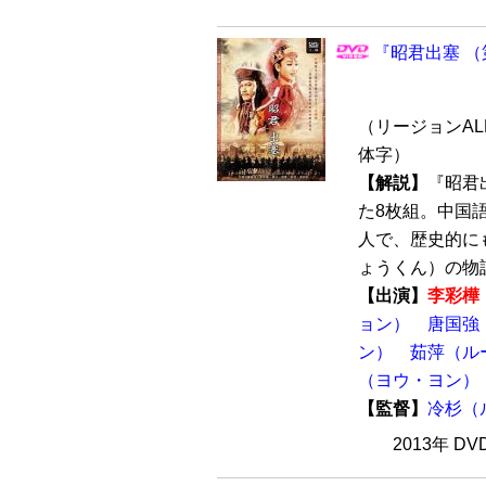
『昭君出塞 （第
（リージョンALL
体字）
【解説】
『昭君
た8枚組。中国
人で、歴史的に
ょうくん）の物語
【出演】
李彩樺
ョン）
唐国強
ン）
茹萍（ル
（ヨウ・ヨン）
【監督】
冷杉（
2013年 D