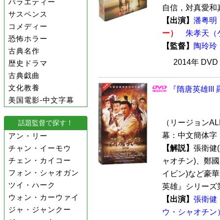
バラエティー
自信，対真愛和真
サスペンス
【出演】
潘粤明
コメディー
ー）
朱孝天（
恐怖ホラー
【監督】
陶玲玲
古典名作
2014年 DV
歴史ドラマ
古典戯曲
文化教養
『隋唐英雄III
美国電影-中文字幕
（リージョンALL 
話題監督で探す！
幕：中文簡体字 
アン・リー
チャン・イーモウ
【解説】
張衛健
チェン・カイコー
ャオチン)、鄭國
フォン・シャオガン
イビン)など豪
ツイ・ハーク
英雄』シリーズ第
ウォン・カーウァイ
【出演】
張衛健
ジャ・ジャンクー
ウ・シャオチン