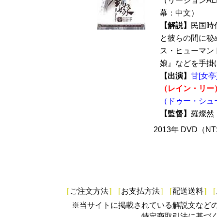
（リージョンALL 
幕：中文）
【解説】
民国時
と彼らの間に秘
ス・ヒューマン
娘』などを手掛け
【出演】
甘[女
（レイン・リー
（ドゥー・シュ
【監督】
羅燦
2013年 DVD（N
[
ご注文方法
]
[
お支払方法
]
[
配送送料
]
[
※当サイトに掲載されている解説文など
特定商取引法に基づ