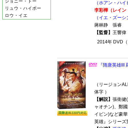
ジョニー・トー
（ホアン・ハイ
リュウ・ハイボー
李彩樺（レイン
ロウ・イエ
（イエ・ズーシ
蔣林静 張睿
【監督】
王響
2014年 DVD
『隋唐英雄III
（リージョンALL
体字 ）
【解説】
張衛健
ャオチン)、鄭國
イビン)など豪
英雄』シリーズ第