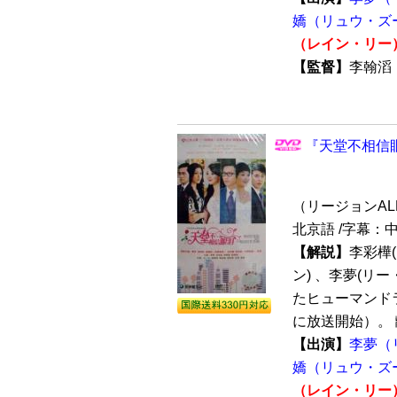
嬌（リュウ・ズ
（レイン・リー
【監督】
李翰
『天堂不相信眼
（リージョンALL /
北京語 /字幕：
【解説】
李彩樺
ン) 、李夢(リ
たヒューマンドラ
に放送開始）。 離
【出演】
李夢（
嬌（リュウ・ズ
（レイン・リー