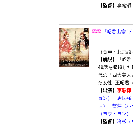
【監督】
李翰
『昭君出塞 下 
（音声：北京語 
【解説】
『昭君
49話を収録した
代の『四大美人
た女性--王昭君（
【出演】
李彩樺
ョン）
唐国強
ン）
茹萍（ル
（ヨウ・ヨン）
【監督】
冷杉（