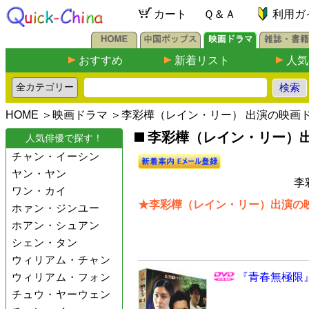
カート
Ｑ＆Ａ
利用ガ
おすすめ
新着リスト
人気
HOME
＞
映画ドラマ
＞李彩樺（レイン・リー） 出演の映画
李彩樺（レイン・リー）出演
人気俳優で探す！
チャン・イーシン
ヤン・ヤン
李
ワン・カイ
★李彩樺（レイン・リー）出演の映
ホァン・ジンユー
ホアン・シュアン
シェン・タン
ウィリアム・チャン
ウィリアム・フォン
『青春無極限』
チュウ・ヤーウェン