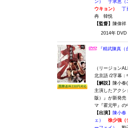
ン）
于承恵（
ウキョン）
丁
冉 韓悦
【監督】
陳偉祥
2014年 DV
『精武陳真（台
（リージョンALL /
北京語 /2字幕
【解説】
陳小春
主演したアクシ
版）』が新発売
マ『霍元甲』の中
【出演】
陳小春
ェ）
徐少強（
ーフェイ）
劉