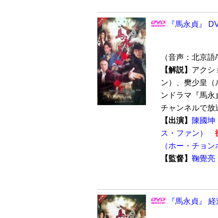
『馬永貞』 DV
（音声：北京語
【解説】
アクシ
ン）、樊少皇（
ンドラマ『馬永貞
チャンネルで放送
【出演】
陳國坤
ス・ファン）
（ホー・チョン
【監督】
鞠覺亮
『馬永貞』 経