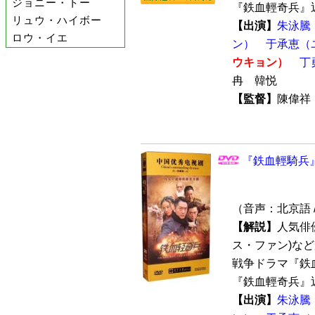
ジョニー・トー
『鉄血輕奇兵』近
リュウ・ハイボー
【出演】
朱泳騰
ロウ・イエ
ン）
于承恵（
ウキョン）
丁
冉 韓悦
【監督】
陳偉祥
『鉄血輕騎兵』 
（音声：北京語 
【解説】
人気俳
ス・ファン)な
戦争ドラマ『鉄血
『鉄血輕奇兵』近
【出演】
朱泳騰