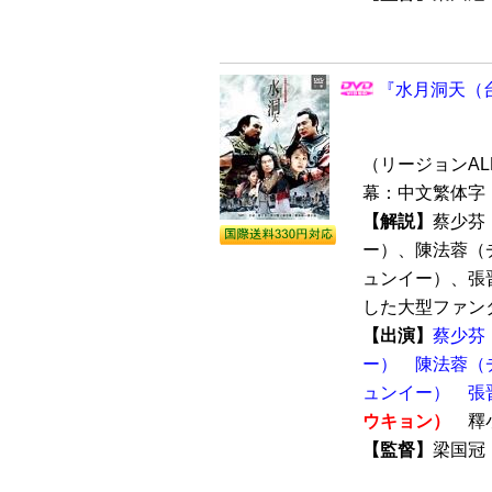
『水月洞天（台
（リージョンALL 
幕：中文繁体字 
【解説】
蔡少芬
ー）、陳法蓉（
ュンイー）、張
した大型ファンタ
【出演】
蔡少芬
ー）
陳法蓉（
ュンイー）
張
ウキョン）
釋
【監督】
梁国