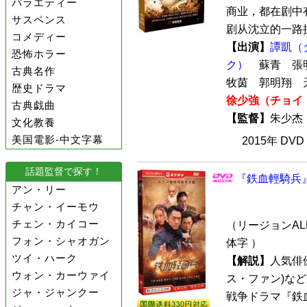
バラエティー
商业，都在剧中
サスペンス
剧从沈立的一路抗
コメディー
【出演】
譚凱（
恐怖ホラー
ク）
蘇青 張
古典名作
牧茵 郭明翔
歴史ドラマ
徐少強（チョイ
古典戯曲
【監督】
朱少
文化教養
美国電影-中文字幕
2015年 DV
話題監督で探す！
『鉄血輕騎兵』
アン・リー
チャン・イーモウ
チェン・カイコー
（リージョンALL
フォン・シャオガン
体字 ）
ツイ・ハーク
【解説】
人気俳
ウォン・カーウァイ
ス・ファン)な
ジャ・ジャンクー
戦争ドラマ『鉄血