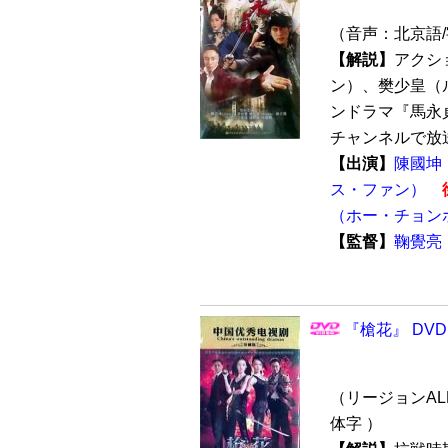
（音声：北京語
【解説】
アクシ
ン）、樊少皇（
ンドラマ『馬永貞
チャンネルで放送
【出演】
陳國坤
ス・ファン）
（ホー・チョン
【監督】
鞠覺亮
『槍花』 DVD
（リージョンALL
体字 ）