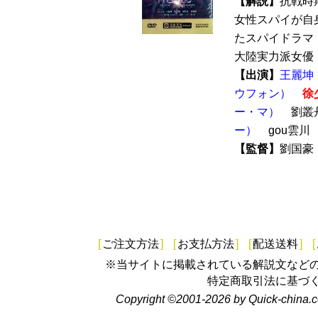
【解説】
抗戦時
女性スパイが自
たスパイドラマ『
大陸実力派女優 
【出演】
王麗坤
ウフォン）
徐
ー・マ）
劉叢
ー）
gou雲
【監督】
劉国
[
ご注文方法
]
[
お支払方法
]
[
配送送料
]
[
※当サイトに掲載されている解説文など
特定商取引法に基づ
Copyright ©2001-2026 by Quick-china.c