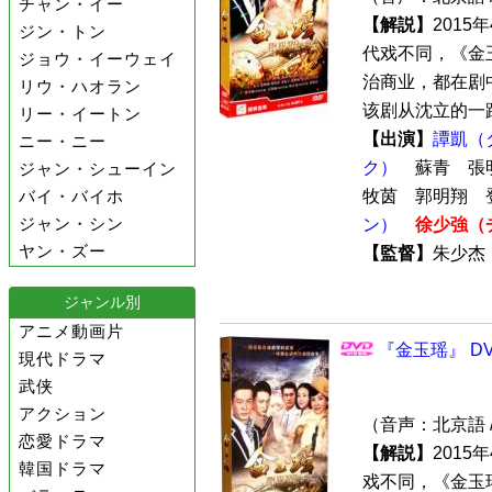
チャン・イー
【解説】
201
ジン・トン
代戏不同，《金
ジョウ・イーウェイ
治商业，都在剧
リウ・ハオラン
该剧从沈立的一路
リー・イートン
【出演】
譚凱（
ニー・ニー
ク）
蘇青 張
ジャン・シューイン
バイ・バイホ
牧茵 郭明翔 
ジャン・シン
ン）
徐少強（
ヤン・ズー
【監督】
朱少
ジャンル別
アニメ動画片
『金玉瑶』 DV
現代ドラマ
武侠
アクション
（音声：北京語 
恋愛ドラマ
【解説】
201
韓国ドラマ
戏不同，《金玉