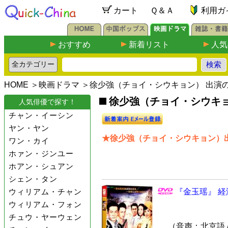
カート
Ｑ＆Ａ
利用ガ
おすすめ
新着リスト
人気
HOME
＞
映画ドラマ
＞徐少強（チョイ・シウキョン） 出演
徐少強（チョイ・シウキョ
人気俳優で探す！
チャン・イーシン
ヤン・ヤン
★徐少強（チョイ・シウキョン）出
ワン・カイ
ホァン・ジンユー
ホアン・シュアン
シェン・タン
ウィリアム・チャン
『金玉瑶』 経
ウィリアム・フォン
チュウ・ヤーウェン
（音声：北京語 