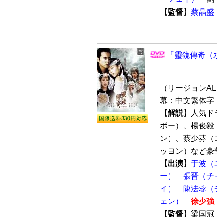
【監督】
蔡晶盛
『靈鏡傳奇（水
（リージョンALL 
幕：中文繁体字 
【解説】
人気ド
ボー）、楊俊毅
ン）、蔡少芬（
ッヨン）など豪華
【出演】
于波（
ー）
張晋（チ
イ）
陳法蓉（
ェン）
徐少強
【監督】
梁国