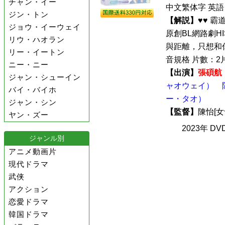
チャン・イー
中文繁体字 英語
ジン・トン
【解説】
♥♥ 霸
ジョウ・イーウェイ
原創BL網路劇HI
リウ・ハオラン
與距離，只想和你
リー・イートン
音規格 片數：2片 
ニー・ニー
【出演】
張碩航
ジャン・シューイン
ャオウェイ）
バイ・バイホ
ー・タオ）
ジャン・シン
【監督】
陳怡[
ヤン・ズー
2023年 D
ジャンル別
アニメ動画片
現代ドラマ
武侠
アクション
恋愛ドラマ
韓国ドラマ