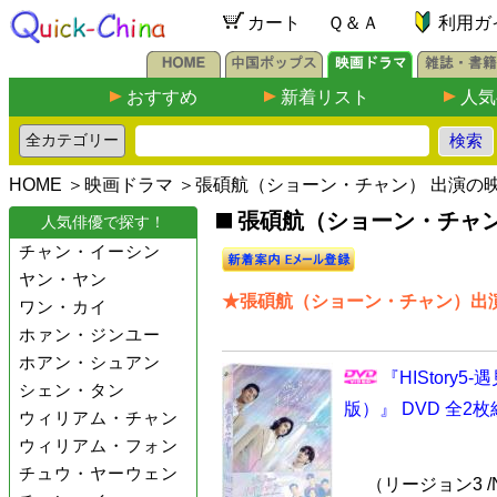
カート
Ｑ＆Ａ
利用ガ
おすすめ
新着リスト
人気
HOME
＞
映画ドラマ
＞張碩航（ショーン・チャン） 出演の
張碩航（ショーン・チャン
人気俳優で探す！
チャン・イーシン
ヤン・ヤン
★張碩航（ショーン・チャン）出演
ワン・カイ
ホァン・ジンユー
ホアン・シュアン
『HIStor
シェン・タン
版）』 DVD 全2枚
ウィリアム・チャン
ウィリアム・フォン
チュウ・ヤーウェン
（リージョン3 /N