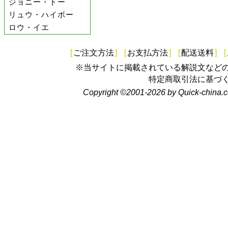
ジョニー・トー
リュウ・ハイボー
ロウ・イエ
[
ご注文方法
]
[
お支払方法
]
[
配送送料
]
[
※当サイトに掲載されている解説文など
特定商取引法に基づ
Copyright ©2001-2026 by Quick-china.c