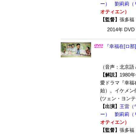
ー）
劉莉莉（
オティエン）
【監督】
張多
2014年 DV
『幸福在[ロ那]
（音声：北京語 
【解説】
198
愛ドラマ『幸福在
始）。イケメン
(ツェン・ヨンティ
【出演】
王雷（
ー）
劉莉莉（
オティエン）
【監督】
張多