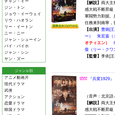
チャン・イー
【解説】
両大主
ジン・トン
感大戦不断昇級！
ジョウ・イーウェイ
軍閥勢力割据。共
リウ・ハオラン
任務来到南寧，要
リー・イートン
【出演】
曹炳[
ニー・ニー
ー）
朱宏嘉（
ジャン・シューイン
オティエン）
バイ・バイホ
復（リー・クワ
ジャン・シン
【監督】
李依[
ヤン・ズー
ジャンル別
アニメ動画片
『兵変1929』
現代ドラマ
武侠
（音声：北京語 
アクション
【解説】
両大主
恋愛ドラマ
韓国ドラマ
感大戦不断昇級！