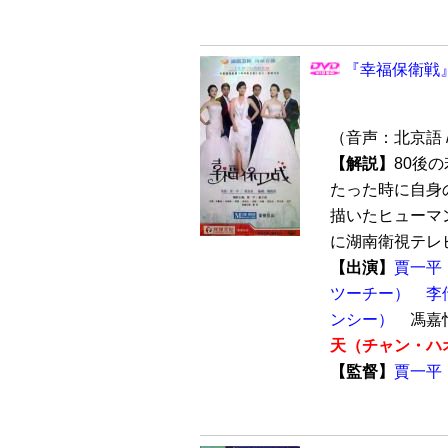
『幸福保衛戦』
（音声：北京語 
【解説】
80後
たった時に自身
描いたヒューマン
に湖南衛視テレビ
【出演】
賈一平
ツーチー）
李
ンシー）
馮嘉
天（チャン・ハ
【監督】
賈一平