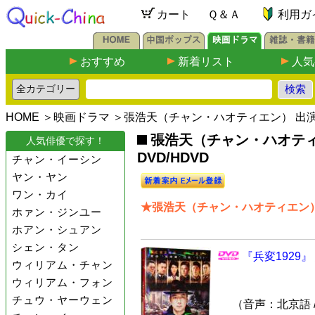
カート
Ｑ＆Ａ
利用ガ
おすすめ
新着リスト
人気
HOME
＞
映画ドラマ
＞張浩天（チャン・ハオティエン） 出
張浩天（チャン・ハオテ
人気俳優で探す！
DVD/HDVD
チャン・イーシン
ヤン・ヤン
ワン・カイ
★張浩天（チャン・ハオティエン）
ホァン・ジンユー
ホアン・シュアン
シェン・タン
『兵変1929』
ウィリアム・チャン
ウィリアム・フォン
チュウ・ヤーウェン
（音声：北京語 