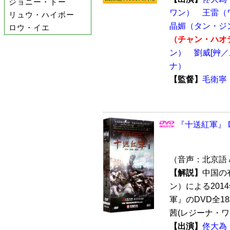
ジョニー・トー
ワン）
王雷（
リュウ・ハイボー
晶媚（タン・ジ
ロウ・イエ
（チャン・ハオ
ン）
劉威[艸
ナ）
【監督】
毛衛寧
『十送紅軍』 D
（音声：北京語 
【解説】
中国の
ン）による201
軍』のDVD全1
茜(レジーナ・ワン
【出演】
佟大為