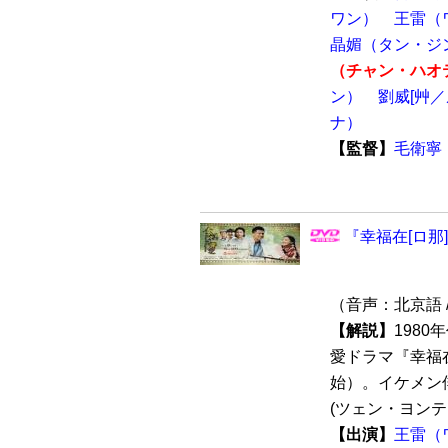
ワン）
王雷（
晶媚（タン・ジ
（チャン・ハオ
ン）
劉威[艸
ナ）
【監督】
毛衛寧
『幸福在[ロ那]
（音声：北京語 
【解説】
198
愛ドラマ『幸福在
始）。イケメン
(ツェン・ヨンティ
【出演】
王雷（