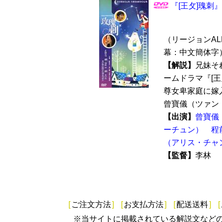
『[王攵]瑰刺』
（リージョンALL 
幕：中文簡体字
【解説】
兄妹そ
ームドラマ『[
尊女卑家庭に嫁
曾寶儀（ツァン・
【出演】
曾寶儀
ーチュン）
程
（アリス・チャ
【監督】
李林
[
ご注文方法
]
[
お支払方法
]
[
配送送料
]
[
※当サイトに掲載されている解説文など