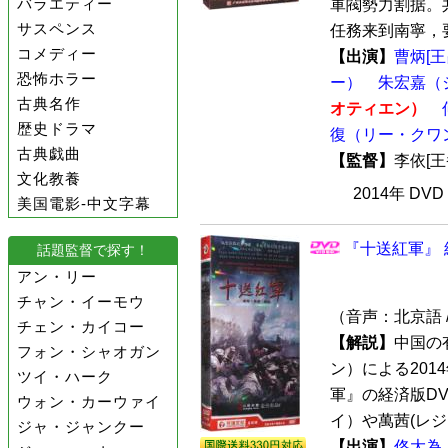
バラエティー
軍閥勢力割据。共
サスペンス
任務来到南寧，要
コメディー
【出演】
曹炳[
恐怖ホラー
ー）
朱宏嘉（
古典名作
オティエン）
歴史ドラマ
復（リー・クワ
古典戯曲
【監督】
李依[
文化教養
2014年 DV
美国電影-中文字幕
『十送紅軍』 
話題監督で探す！
アン・リー
チャン・イーモウ
（音声：北京語 
チェン・カイコー
【解説】
中国の
フォン・シャオガン
ン）による201
ツイ・ハーク
軍』の経済版DV
ウォン・カーウァイ
イ）や萬茜(レジー
ジャ・ジャンクー
【出演】
佟大為