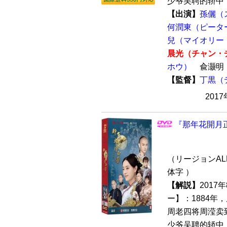
少爷吴聘的轿中，
【出演】
孫儷（
何潤東（ピータ
兒（マイオリー
晨光（チャン・
ホウ）
兪灏
【監督】
丁黒（
201
『那年花開月正
（リージョンALL
体字 ）
【解説】
2017
ー】：1884
周老四将周滢卖
少爷吴聘的轿中，