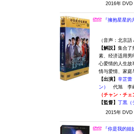
2016年 DV
『擁抱星星的月
（音声：北京語 
【解説】
集合了
素、经济适用男
心爱情的人生故
情与爱情、家庭与
【出演】
辛芷蕾
ン）
代旭 李
（チャン・チェ
【監督】
丁黒（
2015年 DV
『你是我的姐妹