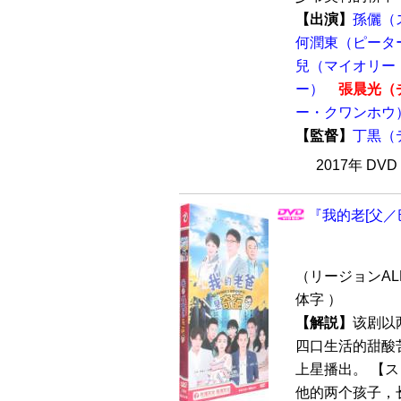
【出演】
孫儷（
何潤東（ピータ
兒（マイオリー
ー）
張晨光（
ー・クワンホウ
【監督】
丁黒（
2017年 DV
『我的老[父／
（リージョンALL
体字 ）
【解説】
该剧以
四口生活的甜酸苦
上星播出。 【
他的两个孩子，长