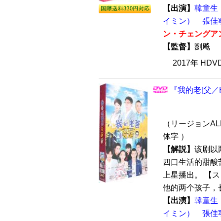
【出演】
韓童生
イミン）
張佳
ン・チェングア
【監督】
劉飚
2017年 HD
『我的老[父／巴
（リージョンALL
体字 ）
【解説】
该剧以
四口生活的甜酸苦
上星播出。 【
他的两个孩子，长
【出演】
韓童生
イミン）
張佳