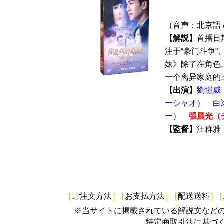
（音声：北京語 
【解説】
首播日
注于“豪门斗争”
妹》除了在角色
一个离异家庭的三
【出演】
劉愷威
ーシャオ）
白
ー）
張晨光（
【監督】
汪群
[
ご注文方法
]
[
お支払方法
]
[
配送送料
]
[
※当サイトに掲載されている解説文など
特定商取引法に基づ