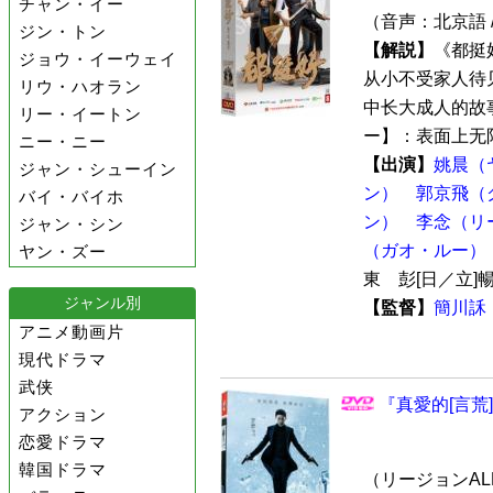
チャン・イー
（音声：北京語 
ジン・トン
【解説】
《都挺
ジョウ・イーウェイ
从小不受家人待
リウ・ハオラン
中长大成人的故事
リー・イートン
ー】：表面上无限
ニー・ニー
【出演】
姚晨（
ジャン・シューイン
ン）
郭京飛（
バイ・バイホ
ン）
李念（リ
ジャン・シン
（ガオ・ルー）
ヤン・ズー
東 彭[日／立
ジャンル別
【監督】
簡川訸
アニメ動画片
現代ドラマ
武侠
『真愛的[言荒
アクション
恋愛ドラマ
韓国ドラマ
（リージョンALL 