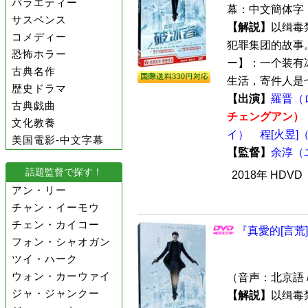
バラエティー
幕：中文簡体字 
サスペンス
【解説】
以缉毒
コメディー
犯罪集团的故事。
恐怖ホラー
ー】：一个装有
古典名作
生活，寄件人是七
歴史ドラマ
【出演】
羅晋（
古典戯曲
チェングアン）
文化教養
イ）
程[火昱
美国電影-中文字幕
【監督】
余淳（
話題監督で探す！
2018年 HDV
アン・リー
チャン・イーモウ
チェン・カイコー
『真愛的[言荒]
フォン・シャオガン
ツイ・ハーク
ウォン・カーウァイ
（音声：北京語 
ジャ・ジャンクー
【解説】
以缉毒