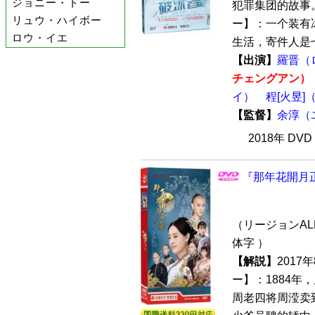
ジョニー・トー
犯罪集团的故事。
リュウ・ハイボー
ー】：一个装有
ロウ・イエ
生活，寄件人是七
【出演】
羅晋（
チェングアン）
イ）
程[火昱
【監督】
余淳（
2018年 DV
『那年花開月正
（リージョンALL
体字 ）
【解説】
2017
ー】：1884
周老四将周滢卖