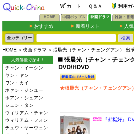
カート
Ｑ＆Ａ
利用ガ
おすすめ
新着リスト
人気
HOME
＞
映画ドラマ
＞張晨光（チャン・チェングアン） 出
張晨光（チャン・チェン
人気俳優で探す！
DVD/HDVD
チャン・イーシン
ヤン・ヤン
ワン・カイ
★張晨光（チャン・チェングアン）
ホァン・ジンユー
ホアン・シュアン
シェン・タン
ウィリアム・チャン
『都挺好』 DV
ウィリアム・フォン
チュウ・ヤーウェン