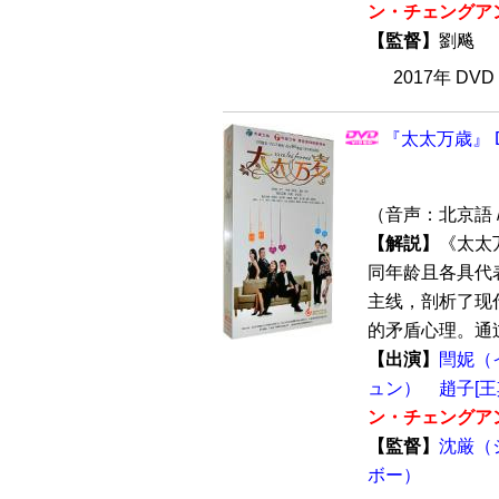
ン・チェングア
【監督】
劉飚
2017年 DV
『太太万歳』 D
（音声：北京語 
【解説】
《太太
同年龄且各具代
主线，剖析了现
的矛盾心理。通过
【出演】
閆妮（
ュン）
趙子[
ン・チェングア
【監督】
沈厳（
ボー）