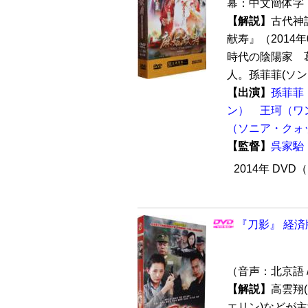
幕：中文簡体字 
【解説】
古代神
献寿』（2014
時代の陰陽家 
人。孫菲菲(ソン・
【出演】
孫菲菲
ン）
王珂（ワ
（ソニア・クォ
【監督】
呉家駘
2014年 DVD
『刀影』 経済
（音声：北京語 
【解説】
高雲翔
エリン)などが