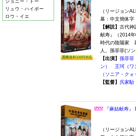
ジョニー・トー
リュウ・ハイボー
（リージョンALL 
ロウ・イエ
幕：中文簡体字 
【解説】
古代神
献寿』（2014
時代の陰陽家 
人。孫菲菲(ソン・
【出演】
孫菲菲
ン）
王珂（ワ
（ソニア・クォ
【監督】
呉家駘
『麻姑献寿』 D
（リージョンALL 