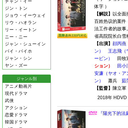
チャン・イー
体字 ）
ジン・トン
【解説】
以全面
ジョウ・イーウェイ
百姓热议的案件
リウ・ハオラン
法工作者的故事。
リー・イートン
省高院院长白雪梅
ニー・ニー
【出演】
顔丙燕
ジャン・シューイン
バイ・バイホ
ン）
王志飛（
ジャン・シン
ービン）
田牧
ヤン・ズー
ション）
田小
安濂（ヤオ・ア
ジャンル別
ン）
蕭兵
茹
アニメ動画片
【監督】
陳立
現代ドラマ
2018年 HDV
武侠
アクション
『陽光下的法庭
恋愛ドラマ
韓国ドラマ