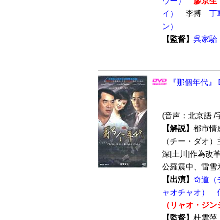
ウー）
廖京生
イ）
李搏
丁
ン）
【監督】
呉家駘
『那個年代』 D
(音声：北京語 /
【解説】
都市情
（チー・ダオ）
深[土川]作為
公羅震中、雷雪氷
【出演】
奇道（
ャオチャオ）
（リャオ・ジン
【監督】
杜雲