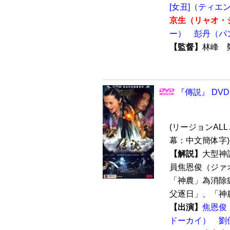
[女丑]（ティエ
京生（リャオ・
ー）
彭丹（パ
【監督】
林峰
『傳説』 DVD
(リージョンALL /
幕：中文簡体字)
【解説】
大型神
員焦恩俊（ジァ
「神農」為消除
父逐日」、「神農
【出演】
焦恩俊
ドーカイ）
劉