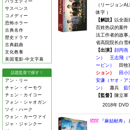
バラエティー
（リージョンALL
サスペンス
体字 ）
コメディー
【解説】
以全面
恐怖ホラー
百姓热议的案件
古典名作
法工作者的故事。
歴史ドラマ
省高院院长白雪梅
古典戯曲
【出演】
顔丙燕
文化教養
ン）
王志飛（
美国電影-中文字幕
ービン）
田牧
話題監督で探す！
ション）
田小
アン・リー
安濂（ヤオ・ア
チャン・イーモウ
ン）
蕭兵
茹
チェン・カイコー
【監督】
陳立
フォン・シャオガン
2018年 DV
ツイ・ハーク
ウォン・カーウァイ
『麻姑献寿』 
ジャ・ジャンクー