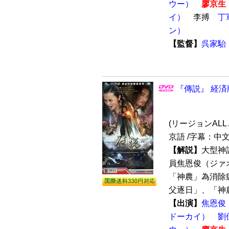
ウー）
廖京生
イ）
李搏
丁
ン）
【監督】
呉家駘
『傳説』 経済
(リージョンALL /
京語 /字幕：中
【解説】
大型神
員焦恩俊（ジァ
「神農」為消除
父逐日」、「神農
【出演】
焦恩俊
ドーカイ）
劉