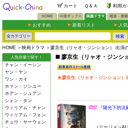
カート
Ｑ＆Ａ
利用ガ
おすすめ
新着リスト
人気
HOME
＞
映画ドラマ
＞廖京生（リャオ・ジンション） 出演
廖京生（リャオ・ジンショ
人気俳優で探す！
チャン・イーシン
ヤン・ヤン
★廖京生（リャオ・ジンション）出
ワン・カイ
ホァン・ジンユー
ホアン・シュアン
シェン・タン
ウィリアム・チャン
『陽光下的法庭
ウィリアム・フォン
チュウ・ヤーウェン
（リージョンALL