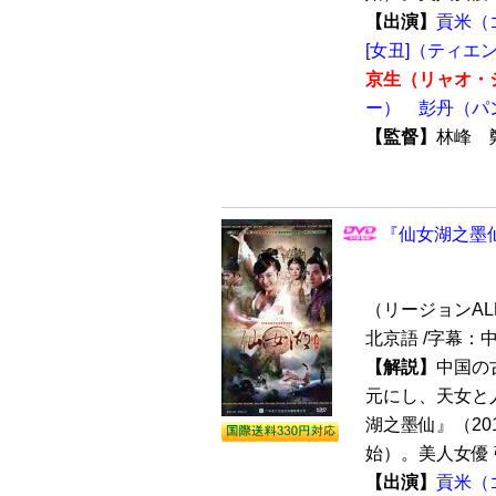
【出演】
貢米（
[女丑]（ティエ
京生（リャオ・
ー）
彭丹（パ
【監督】
林峰
『仙女湖之墨仙
（リージョンALL /
北京語 /字幕：
【解説】
中国の
元にし、天女と
湖之墨仙』（20
始）。美人女優 
【出演】
貢米（