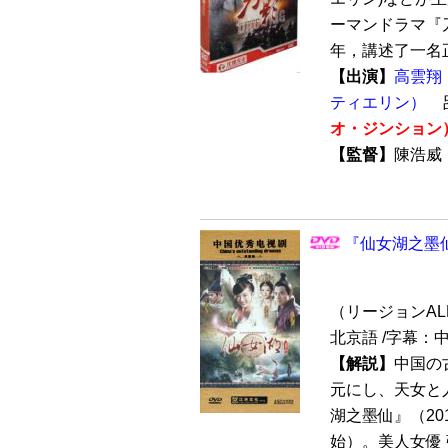
ーマンドラマ『刀
年，講述了一名正
【出演】
高雲翔
ティエリン）
オ・ジンション
【監督】
陳浩
『仙女湖之墨仙
（リージョンALL /
北京語 /字幕：
【解説】
中国の
元にし、天女と
湖之墨仙』（20
始）。美人女優 