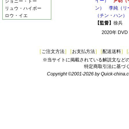
イー）
尹昉（
ジョニー・トー
ン）
李純（リ
リュウ・ハイボー
ロウ・イエ
（チン・ハン）
【監督】
徐兵
2020年 DV
[
ご注文方法
]
[
お支払方法
]
[
配送送料
]
[
※当サイトに掲載されている解説文など
特定商取引法に基づ
Copyright ©2001-2026 by Quick-china.c