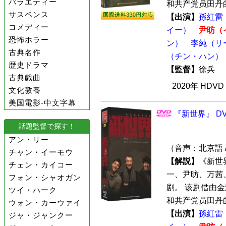
バラエティー
和共产党员田丹的
サスペンス
【出演】
孫紅雷
コメディー
イー）
尹昉（
恐怖ホラー
ン）
李純（リ
古典名作
（チン・ハン）
歴史ドラマ
【監督】
徐兵
古典戯曲
2020年 HDV
文化教養
美国電影-中文字幕
『新世界』 DV
話題監督で探す！
アン・リー
（音声：北京語 
チャン・イーモウ
【解説】
《新世
チェン・カイコー
一、尹昉、万茜
フォン・シャオガン
剧。 该剧借由
ツイ・ハーク
和共产党员田丹的
ウォン・カーウァイ
【出演】
孫紅雷
ジャ・ジャンクー