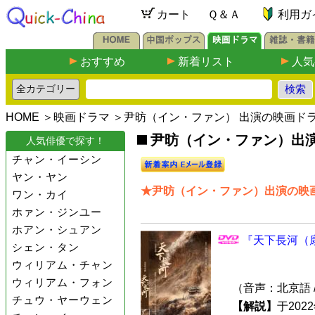
カート
Ｑ＆Ａ
利用ガ
おすすめ
新着リスト
人気
HOME
＞
映画ドラマ
＞尹昉（イン・ファン） 出演の映画ド
尹昉（イン・ファン）出演の
人気俳優で探す！
チャン・イーシン
ヤン・ヤン
★尹昉（イン・ファン）出演の映画
ワン・カイ
ホァン・ジンユー
ホアン・シュアン
『天下長河（康
シェン・タン
ウィリアム・チャン
ウィリアム・フォン
（音声：北京語 
チュウ・ヤーウェン
【解説】
于20