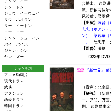
チャン・イー
步播出。 该剧
ジン・トン
潢、靳辅两位治
ジョウ・イーウェイ
风波后，君臣逐渐
リウ・ハオラン
【出演】
羅晋（
リー・イートン
志忠（ホアン・
ニー・ニー
ン）
梁冠華（
ジャン・シューイン
ー）
陸思宇 
バイ・バイホ
【監督】
張挺
ジャン・シン
ヤン・ズー
2023年 DV
ジャンル別
『新世界』 経
アニメ動画片
現代ドラマ
武侠
（音声：北京語 
アクション
【解説】
《新世
恋愛ドラマ
一、尹昉、万茜
韓国ドラマ
剧。 该剧借由