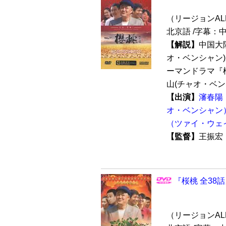
（リージョンALL /
北京語 /字幕：
【解説】
中国大
オ・ベンシャン
ーマンドラマ『桜
山(チャオ・ベンシ
【出演】
瀋春陽
オ・ベンシャン
（ツァイ・ウェ
【監督】
王振
『桜桃 全38話
（リージョンALL /