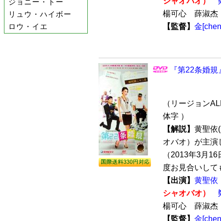
シャオバオ）
ジョニー・トー
楊可心 薛淑
リュウ・ハイボー
ロウ・イエ
【監督】
金[ch
『第22条婚規
（リージョンALL
体字 ）
【解説】
黄聖依
オバオ）が主演
（2013年3月
度お見合いしても
【出演】
黄聖依
シャオバオ）
楊可心 薛淑
【監督】
金[ch