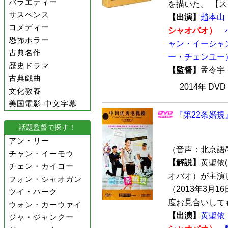
バラエティー
を描いた。 【スト
サスペンス
【出演】
趙本山
コメディー
シャオバオ）
恐怖ホラー
ャン・イーシャ
古典名作
ー・チェンユー
歴史ドラマ
【監督】
孟令
古典戯曲
2014年 DV
文化教養
美国電影-中文字幕
『第22条婚規』
話題監督で探す！
アン・リー
（音声：北京語
チャン・イーモウ
【解説】
黄聖依
チェン・カイコー
オバオ）が主演
フォン・シャオガン
（2013年3月
ツイ・ハーク
度お見合いしても
ウォン・カーウァイ
【出演】
黄聖依
ジャ・ジャンクー