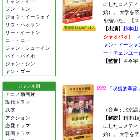
チャン・イー
にしたコメディ『
ジン・トン
始）。 大学を
ジョウ・イーウェイ
を描いた。 【スト
リウ・ハオラン
【出演】
趙本山
リー・イートン
シャオバオ）
ニー・ニー
ャン・イーシャ
ジャン・シューイン
ー・チェンユー
バイ・バイホ
【監督】
孟令
ジャン・シン
ヤン・ズー
ジャンル別
『収獲的季節』 
アニメ動画片
現代ドラマ
武侠
（音声：北京語 
アクション
【解説】
趙本山
恋愛ドラマ
にしたコメディ『
韓国ドラマ
始）。 大学を