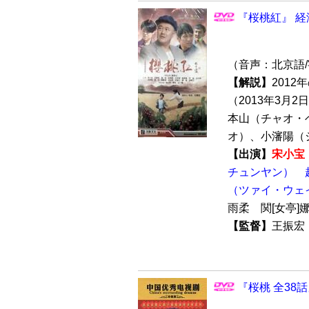
『桜桃紅』 経
（音声：北京語
【解説】
201
（2013年3月
本山（チャオ・
オ）、小瀋陽（シ
【出演】
宋小宝
チュンヤン）
（ツァイ・ウェ
雨柔 関[女亭
【監督】
王振
『桜桃 全38話