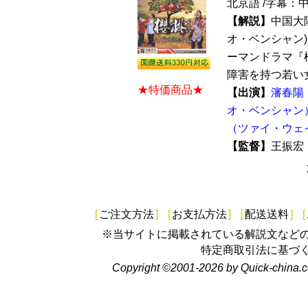
北京語 /字幕：
【解説】
中国大
オ・ベンシャン
ーマンドラマ『桜
障害を持つ若い女
★特価商品★
【出演】
瀋春陽
オ・ベンシャン
（ツァイ・ウェ
【監督】
王振
[
ご注文方法
]
[
お支払方法
]
[
配送送料
]
[
※当サイトに掲載されている解説文など
特定商取引法に基づ
Copyright ©2001-2026 by Quick-china.c