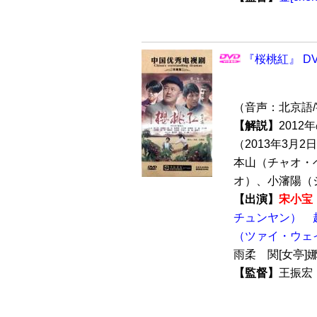
『桜桃紅』 DV
（音声：北京語
【解説】
201
（2013年3月
本山（チャオ・
オ）、小瀋陽（シ
【出演】
宋小宝
チュンヤン）
（ツァイ・ウェ
雨柔 関[女亭
【監督】
王振