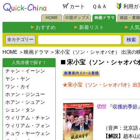
カート
Ｑ＆Ａ
利用ガ
おすすめ
新着リスト
人気
HOME
＞
映画ドラマ
＞宋小宝（ソン・シャオバオ） 出演の
宋小宝（ソン・シャオバオ）
人気俳優で探す！
チャン・イーシン
ヤン・ヤン
★宋小宝（ソン・シャオバオ）出演
ワン・カイ
ホァン・ジンユー
ホアン・シュアン
『収獲的季節』
シェン・タン
ウィリアム・チャン
ウィリアム・フォン
（音声：北京語 
チュウ・ヤーウェン
【解説】
趙本山