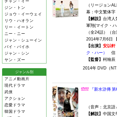
チャン・イー
（リージョンALL 
ジン・トン
幕：中文繁体字 
ジョウ・イーウェイ
【解説】
台湾人
リウ・ハオラン
軍翔(マイク・
リー・イートン
（全24話）（台
ニー・ニー
2014年7月6日 【
ジャン・シューイン
【出演】
安以軒
バイ・バイホ
ク・ハー）
信
ジャン・シン
【監督】
柯翰
ヤン・ズー
2014年 DVD（N
ジャンル別
アニメ動画片
現代ドラマ
『新水滸傳 第6
武侠
アクション
恋愛ドラマ
（音声：北京語 
韓国ドラマ
【解説】
中国文