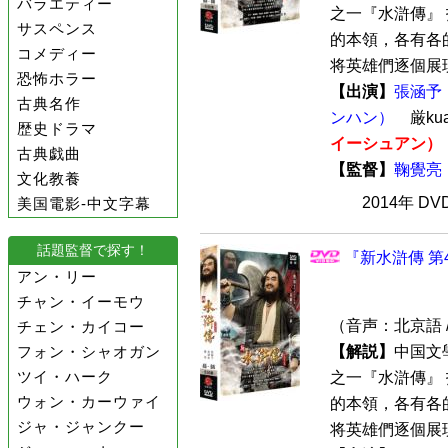
バラエティー
之一『水滸傳』
サスペンス
的本領，各有各
コメディー
将英雄們逐個展現
恐怖ホラー
【出演】
張涵予
古典名作
ンハン）
厳ku
歴史ドラマ
イーシュアン）
古典戯曲
【監督】
鞠覺亮
文化教養
2014年 D
美国電影-中文字幕
話題監督で探す！
『新水滸傳 第4
アン・リー
チャン・イーモウ
（音声：北京語 
チェン・カイコー
フォン・シャオガン
【解説】
中国文
ツイ・ハーク
之一『水滸傳』
ウォン・カーウァイ
的本領，各有各
ジャ・ジャンクー
将英雄們逐個展現