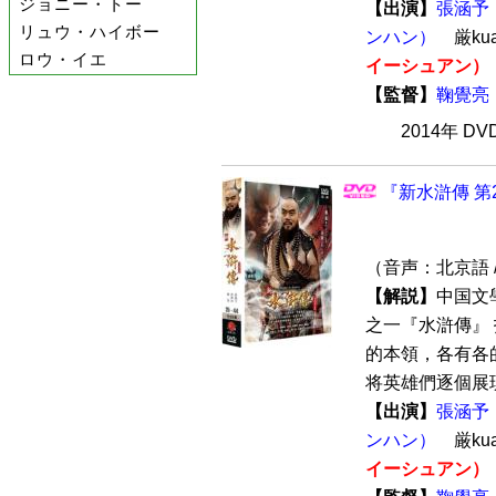
ジョニー・トー
【出演】
張涵予
リュウ・ハイボー
ンハン）
厳ku
ロウ・イエ
イーシュアン）
【監督】
鞠覺亮
2014年 D
『新水滸傳 第2
（音声：北京語 
【解説】
中国文
之一『水滸傳』
的本領，各有各
将英雄們逐個展現
【出演】
張涵予
ンハン）
厳ku
イーシュアン）