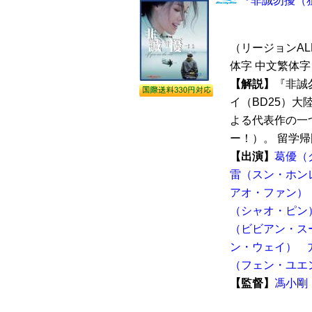
『非誠勿擾（狙っ
（リージョンALL
体字 中文繁体字
【解説】
『非誠
イ（BD25）
よる代表作の一つ
ー！）。 留学帰
【出演】
葛優（
雷（スン・ホン
アオ・ファン）
（シャオ・ピン
（ビビアン・ス
ン・ウェイ）
（フェン・ユエ
【監督】
馮小剛