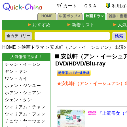
カート
Ｑ＆Ａ
利用ガ
おすすめ
新着リスト
人気
HOME
＞
映画ドラマ
＞安以軒（アン・イーシュアン） 出演
安以軒（アン・イーシュ
人気俳優で探す！
DVD/HDVD/Blu-ray
チャン・イーシン
ヤン・ヤン
ワン・カイ
★安以軒（アン・イーシュアン）出
ホァン・ジンユー
ホアン・シュアン
シェン・タン
ウィリアム・チャン
『上流俗女（全
ウィリアム・フォン
チュウ・ヤーウェン