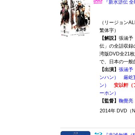
『新水滸伝 全8
（リージョンALL
繁体字）
【解説】
張涵予
伝」の全話収録の
湾版DVD全21
で、日本の一般的
【出演】
張涵予
ンハン）
厳屹
ン）
安以軒（
ーホン）
【監督】
鞠覺亮
2014年 DVD（