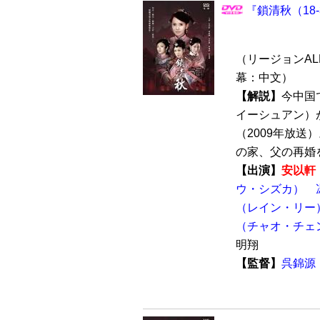
『鎖清秋（18-
（リージョンALL 
幕：中文）
【解説】
今中国
イーシュアン）
（2009年放送
の家、父の再婚を
【出演】
安以軒
ウ・シズカ）
（レイン・リー
（チャオ・チェ
明翔
【監督】
呉錦源