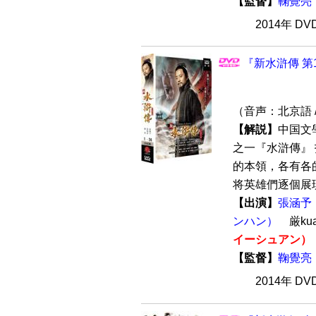
【監督】
鞠覺亮
2014年 D
『新水滸傳 第1
（音声：北京語 
【解説】
中国文
之一『水滸傳』
的本領，各有各
将英雄們逐個展現
【出演】
張涵予
ンハン）
厳ku
イーシュアン）
【監督】
鞠覺亮
2014年 D