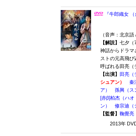
『牛郎織女 （
（音声：北京語 
【解説】
七夕（
神話からドラマ
ストの元高飛び
呼ばれる田亮（テ
【出演】
田亮（
シュアン）
秦
ア）
孫興（ス
[赤β]柏杰（ハ
ン）
修宗迪（
【監督】
鞠覺亮
2013年 D