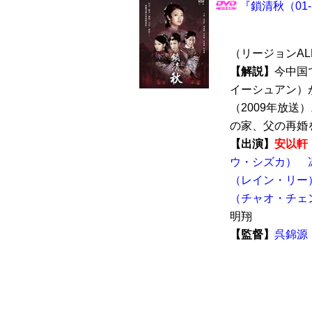
『鎖清秋（01-
（リージョンALL
【解説】
今中国
イーシュアン）
（2009年放送
の家、父の再婚を
【出演】
安以軒
ウ・シズカ）
（レイン・リー
（チャオ・チェ
明翔
【監督】
呉錦源