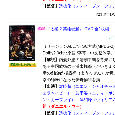
【監督】
馮徳倫（スティーブン・フォ
2013年 D
『太極 2 英雄崛起』 DVD 全1枚組
ジ
（リージョンALL /NTSC方式(MPEG-2
Dolby2.0ch北京語 /字幕：中文繁体字）
【解説】
内憂外患の清朝中期を背景に
ある中国武術の一派太極拳（たいきょ
拳の創始者 楊露禅（ようろぜん）が青
拳の師匠になった伝奇物語を描...
【出演】
袁暁超（ユエン・シャオチャ
ェラベイビー）
彭于晏（エディ・ポ
ン・カーファイ）
馮紹峰（ウィリア
祖（ダニエル・ウー）
【監督】
馮徳倫（スティーブン・フォ