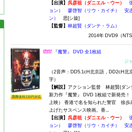
【出演】
呉彦祖（ダニエル・ウー）
ョン）
廖啓智（リウ・カイチ）
安
ン）
思[シ旋]
【監督】
林超賢（ダンテ・ラム）
2014年 DVD9（N
『魔警』 DVD 全1枚組
ジ
（2音声：DD5.1cH北京語，DD2cH
字）
【解説】
アクション監督 林超賢(ダンテ
新力作『魔警』 DVD 1枚組で新発売！（
上映） 香港で名を知られた警官 徐歩
上げたサスペンス映画。香...
【出演】
呉彦祖（ダニエル・ウー）
ョン）
廖啓智（リウ・カイチ）
安