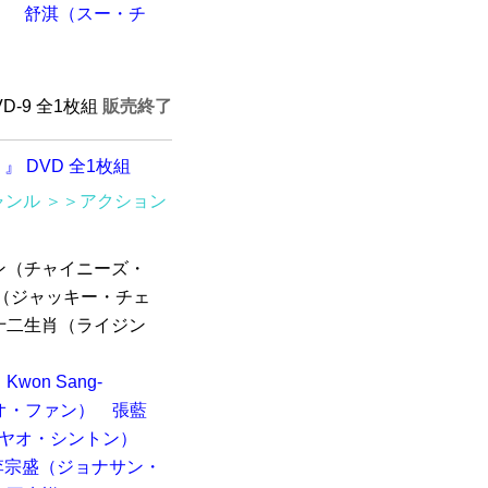
）
舒淇（スー・チ
VD-9 全1枚組
販売終了
 DVD 全1枚組
ャンル
＞＞アクション
ン（チャイニーズ・
（ジャッキー・チェ
十二生肖（ライジン
Kwon Sang-
オ・ファン）
張藍
（ヤオ・シントン）
李宗盛（ジョナサン・