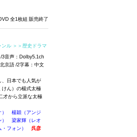
 DVD 全1枚組
販売終了
ャンル
＞＞歴史ドラマ
3音声：Dolby5.1ch
ch北京語 /2字幕：中文
し、日本でも人気が
くけん）の楊式太極
二才から立派な太極
オ）
楊穎（アンジ
ン）
梁家輝（レオ
ム・フォン）
呉彦