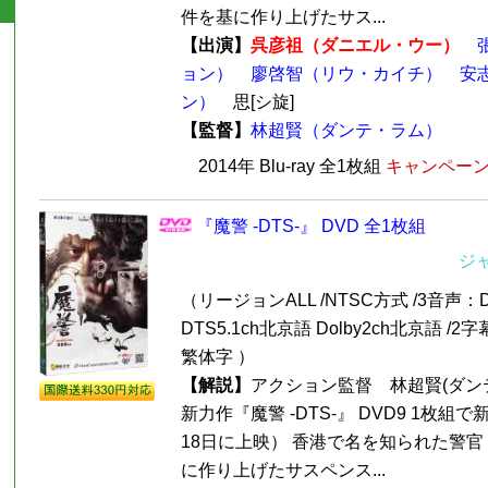
件を基に作り上げたサス...
【出演】
呉彦祖（ダニエル・ウー）
ョン）
廖啓智（リウ・カイチ）
安
ン）
思[シ旋]
【監督】
林超賢（ダンテ・ラム）
2014年 Blu-ray 全1枚組
キャンペーン価
『魔警 -DTS-』 DVD 全1枚組
ジ
（リージョンALL /NTSC方式 /3音声：Do
DTS5.1ch北京語 Dolby2ch北京語 
繁体字 ）
【解説】
アクション監督 林超賢(ダンテ
新力作『魔警 -DTS-』 DVD9 1枚組で
18日に上映） 香港で名を知られた警
に作り上げたサスペンス...