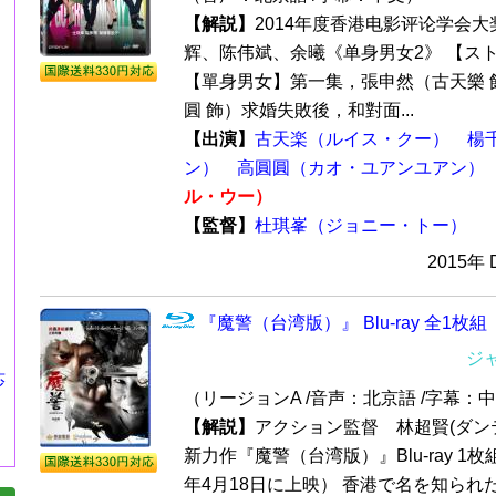
【解説】
2014年度香港电影评论学会
辉、陈伟斌、余曦《单身男女2》 【ス
【單身男女】第一集，張申然（古天樂 
圓 飾）求婚失敗後，和對面...
【出演】
古天楽（ルイス・クー）
楊
ン）
高圓圓（カオ・ユアンユアン）
ル・ウー）
【監督】
杜琪峯（ジョニー・トー）
2015年
『魔警（台湾版）』 Blu-ray 全1枚組
ジ
莎
（リージョンA /音声：北京語 /字幕
【解説】
アクション監督 林超賢(ダンテ
新力作『魔警（台湾版）』Blu-ray 1枚
年4月18日に上映） 香港で名を知られ