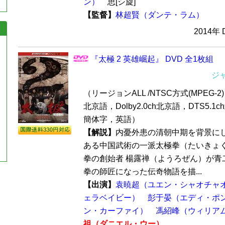
ン）
思[シ旋]
【監督】
林超賢（ダンテ・ラム）
2014年
『太極 2 英雄崛起』 DVD 全1枚組
ジ
（リージョンALL /NTSC方式(MPEG-2) /
北京語，Dolby2.0ch北京語，DTS5.1
簡体字，英語）
【解説】
内憂外患の清朝中期を背景に
ある中国武術の一派太極拳（たいきょ
拳の創始者 楊露禅（ようろぜん）が青
拳の師匠になった伝奇物語を描...
【出演】
袁暁超（ユエン・シャオチャ
ェラベイビー）
彭于晏（エディ・ポ
ン・カーファイ）
馮紹峰（ウィリア
祖（ダニエル・ウー）