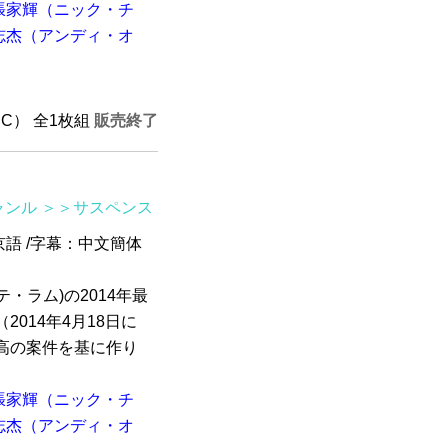
張家輝（ニック・チ
志杰（アンディ・オ
TSC） 全1枚組
販売終了
ャンル
＞＞サスペンス
北京語 /字幕：中文簡体
・ラム)の2014年最
2014年4月18日に
高の案件を基に作り
張家輝（ニック・チ
志杰（アンディ・オ