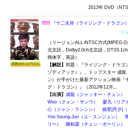
2013年 DVD（N
『十二生肖（ライジング・ドラゴン）』
ジ
（リージョンALL /NTSC方式(MPEG-2) /
北京語，Dolby2.0ch北京語，DTS5.1
簡体字，英語）
【解説】
邦題：『ライジング・ドラゴ
ゾディアック）』。トップスター 成龍
ン）が手がけた最新アクション映画『
グ・ドラゴン）』（2012年12月...
【出演】
成龍（ジャッキー・チェン）
Woo（クォン・サンウ）
廖凡（リア
心（ジャン・ランシン）
姚星[丹彡]
Yoo Seung-Jun（ユ・スンジュン）
リー）
陳柏霖（チェン・ボーリン）