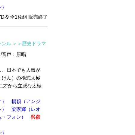
ン）
VD-9 全1枚組
販売終了
ャンル
＞＞歴史ドラマ
) /音声：原唱
し、日本でも人気が
くけん）の楊式太極
二才から立派な太極
オ）
楊穎（アンジ
ン）
梁家輝（レオ
ム・フォン）
呉彦
ン）