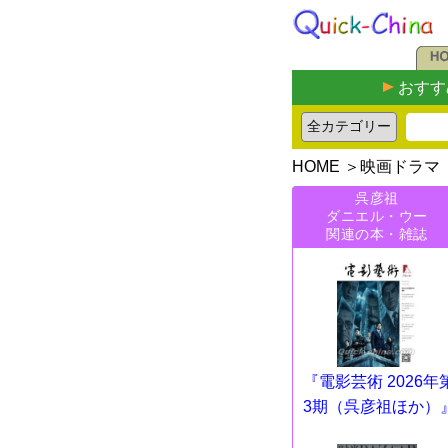
おすす
HOME
＞
映画ドラマ
呉彦祖
ダニエル・ウー
関連の本・雑誌
『電影芸術 2026年
3期（呉彦祖ほか）