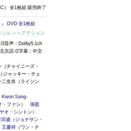
TSC） 全1枚組
販売終了
 DVD 全1枚組
ャンル
＞＞アクション
3音声：Dolby5.1ch
ch北京語 /2字幕：中文
ン（チャイニーズ・
（ジャッキー・チェ
十二生肖（ライジン
Kwon Sang-
オ・ファン）
張藍
（ヤオ・シントン）
李宗盛（ジョナサン・
王慶祥（ワン・チ