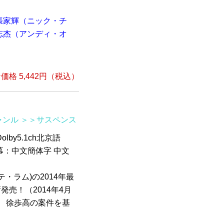
張家輝（ニック・チ
志杰（アンディ・オ
格 5,442円（税込）
ャンル
＞＞サスペンス
lby5.1ch北京語
/2字幕：中文簡体字 中文
・ラム)の2014年最
新発売！（2014年4月
官 徐歩高の案件を基