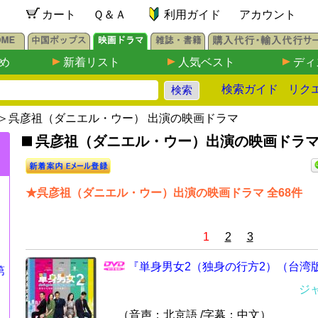
カート
Ｑ＆Ａ
利用ガイド
アカウント
め
新着リスト
人気ベスト
ディ
検索ガイド
リク
＞呉彦祖（ダニエル・ウー） 出演の映画ドラマ
呉彦祖（ダニエル・ウー）出演の映画ドラマDVD
★呉彦祖（ダニエル・ウー）出演の映画ドラマ 全68件
1
2
3
『単身男女2（独身の行方2）（台湾版）
第
』
ジ
（音声：北京語 /字幕：中文）