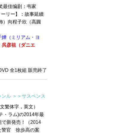
大奖最佳编剧：韦家
トーリー】：故事延續
飾）向程子欣（高圓
千嬅（ミリアム・ヨ
呉彦祖（ダニエ
 DVD 全1枚組
販売終了
ャンル
＞＞サスペンス
：中文繁体字，英文）
・ラム)の2014年最
組で新発売！（2014
た警官 徐歩高の案