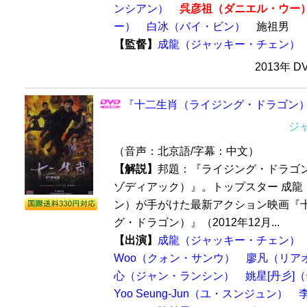
ンシアン）
呉彦祖（ダニエル・ウー
ー）
白冰（バイ・ビン）
施祖男
【監督】
成龍（ジャッキー・チェン）
2013年 D
『十二生肖（ライジング・ドラゴン）』
ジ
（音声：北京語/字幕：中文）
【解説】
邦題：『ライジング・ドラゴ
ゾディアック）』。トップスター 成龍
ン）が手がけた最新アクション映画『
グ・ドラゴン）』（2012年12月...
【出演】
成龍（ジャッキー・チェン）
Woo（クォン・サンウ）
廖凡（リア
心（ジャン・ランシン）
姚星[丹彡]
Yoo Seung-Jun（ユ・スンジュン）