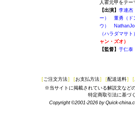
人霍元甲をテーマ
【出演】
李連杰
ー）
董勇（ド
ウ）
Natha
（ハラダマサト
ャン・ズオ）
【監督】
于仁泰
[
ご注文方法
]
[
お支払方法
]
[
配送送料
]
[
※当サイトに掲載されている解説文など
特定商取引法に基づ
Copyright ©2001-2026 by Quick-china.c