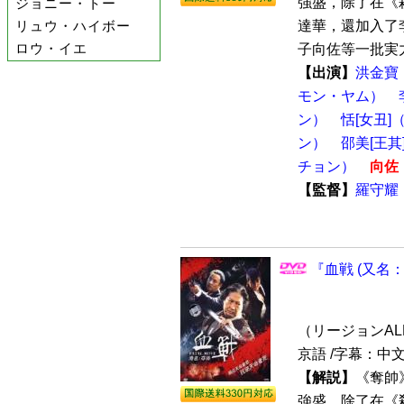
強盛，除了在《
ジョニー・トー
リュウ・ハイボー
達華，還加入了
ロウ・イエ
子向佐等一批実力
【出演】
洪金寶
モン・ヤム）
ン）
恬[女丑
ン）
邵美[王
チョン）
向佐
【監督】
羅守耀
『血戦 (又名：
（リージョンALL /
京語 /字幕：中
【解説】
《奪帥
強盛，除了在《