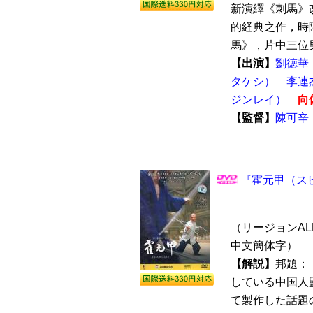
新演繹《刺馬》
的経典之作，時
馬》，片中三位男
【出演】
劉徳華
タケシ）
李連
ジンレイ）
向
【監督】
陳可辛
『霍元甲（スピ
（リージョンALL/
中文簡体字）
【解説】
邦題：
している中国人監
て製作した話題