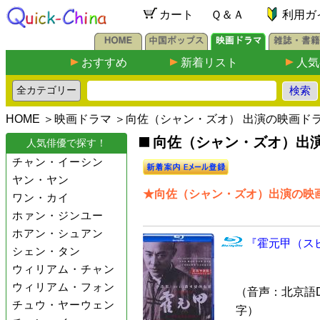
カート
Ｑ＆Ａ
利用ガ
おすすめ
新着リスト
人気
HOME
＞
映画ドラマ
＞向佐（シャン・ズオ） 出演の映画ド
向佐（シャン・ズオ）出演の映
人気俳優で探す！
チャン・イーシン
ヤン・ヤン
★向佐（シャン・ズオ）出演の映画
ワン・カイ
ホァン・ジンユー
ホアン・シュアン
『霍元甲（スピリ
シェン・タン
ウィリアム・チャン
ウィリアム・フォン
（音声：北京語DTS-
チュウ・ヤーウェン
字）