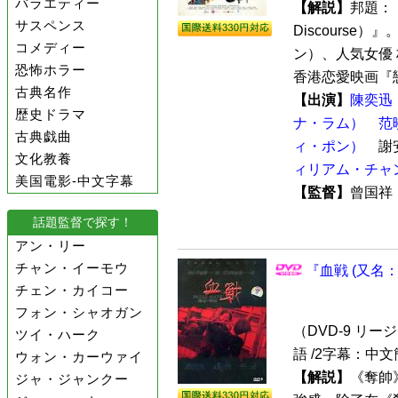
バラエティー
【解説】
邦題：『
サスペンス
Discours
コメディー
ン）、人気女優
恐怖ホラー
香港恋愛映画『戀
古典名作
【出演】
陳奕迅
歴史ドラマ
ナ・ラム）
范
古典戯曲
ィ・ポン）
謝
文化教養
ィリアム・チャ
美国電影-中文字幕
【監督】
曾国
話題監督で探す！
アン・リー
チャン・イーモウ
『血戦 (又名：
チェン・カイコー
フォン・シャオガン
（DVD-9 リージョ
ツイ・ハーク
語 /2字幕：中
ウォン・カーウァイ
【解説】
《奪帥
ジャ・ジャンクー