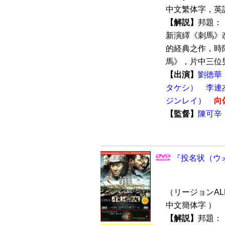
中文繁体字，英
【解説】
邦題：
新演繹《刺馬》
的経典之作，時
馬》，片中三位男
【出演】
劉徳華
タケシ）
李連
ジンレイ）
向
【監督】
陳可辛
『投名状（ウォ
（リージョンALL 
中文簡体字 ）
【解説】
邦題：