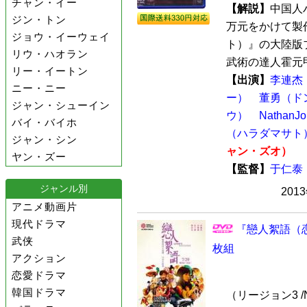
チャン・イー
【解説】
中国人
ジン・トン
万元をかけて製
ジョウ・イーウェイ
ト）』の大陸版
リウ・ハオラン
武術の達人霍元甲
リー・イートン
【出演】
李連杰
ニー・ニー
ー）
董勇（ド
ジャン・シューイン
ウ）
Natha
バイ・バイホ
（ハラダマサト
ジャン・シン
ャン・ズオ）
ヤン・ズー
【監督】
于仁泰
ジャンル別
201
アニメ動画片
現代ドラマ
『戀人絮語（恋
武侠
枚組
アクション
恋愛ドラマ
韓国ドラマ
（リージョン3 /