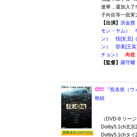
達華，還加入了
子向佐等一批実力
【出演】
洪金寶
モン・ヤム）
ン）
恬[女丑
ン）
邵美[王
チョン）
向佐
【監督】
羅守耀
『投名状（ウォー
枚組
（DVD-9 リージ
Dolby5.1ch北
Dolby5.1ch