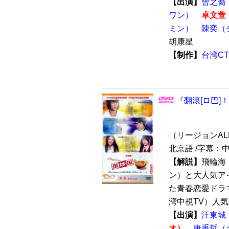
【出演】
曾之喬
ワン）
卓文萱
ミン）
陳奕（
胡康星
【制作】
台湾C
『翻滾[ロ巴]！
（リージョンALL /
北京語 /字幕：
【解説】
飛輪海
ン）と大人気ア
た青春恋愛ドラ
湾中視TV）人気
【出演】
汪東城
オ）
唐禹哲（