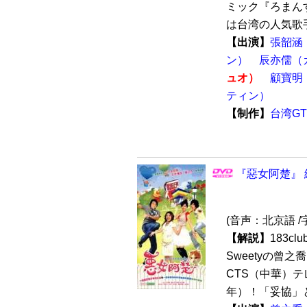
ミック『ろまん
は台湾の人気歌手
【出演】
張韶涵
ン）
辰亦儒（
ュオ）
顧寶明
ティン）
【制作】
台湾G
『惡女阿楚』 
(音声：北京語 /
【解説】
183c
Sweetyの曾
CTS（中華）テ
年）！「妥協」と