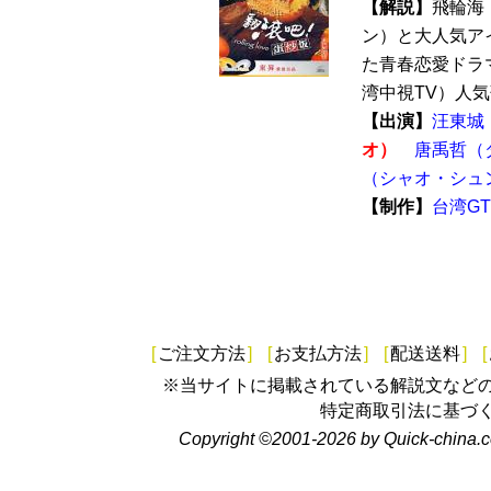
【解説】
飛輪海
ン）と大人気ア
た青春恋愛ドラ
湾中視TV）人気
【出演】
汪東城
オ）
唐禹哲（
（シャオ・シュ
【制作】
台湾G
[
ご注文方法
]
[
お支払方法
]
[
配送送料
]
[
※当サイトに掲載されている解説文など
特定商取引法に基づ
Copyright ©2001-2026 by Quick-china.c