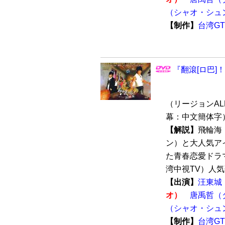
（シャオ・シュ
【制作】
台湾G
『翻滾[ロ巴]
（リージョンALL 
幕：中文簡体字
【解説】
飛輪海
ン）と大人気ア
た青春恋愛ドラ
湾中視TV）人気
【出演】
汪東城
オ）
唐禹哲（
（シャオ・シュ
【制作】
台湾G