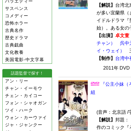
バラエティー
【解説】
台湾北
サスペンス
が多い宜蘭県（
コメディー
イドルドラマ『男
恐怖ホラー
始）。ある女の子
古典名作
【出演】
卓文萱
歴史ドラマ
チャン）
呉中
古典戯曲
イ・ウェイ）
文化教養
【制作】
台湾中
美国電影-中文字幕
2011年 DV
話題監督で探す！
アン・リー
『公主小妹（ろ
チャン・イーモウ
組
チェン・カイコー
フォン・シャオガン
ツイ・ハーク
(音声：北京語 /
ウォン・カーウァイ
【解説】
邦題：
ジャ・ジャンクー
作のコミック『