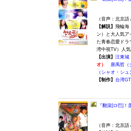
（音声：北京語 
【解説】
飛輪海
ン）と大人気ア
た青春恋愛ドラ
湾中視TV）人気
【出演】
汪東城
オ）
唐禹哲（
（シャオ・シュ
【制作】
台湾G
『翻滾[ロ巴]！蛋
（音声：北京語 