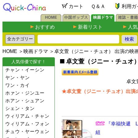
カート
Ｑ＆Ａ
利用ガ
おすすめ
新着リスト
人気
HOME
＞
映画ドラマ
＞卓文萱（ジニー・チュオ） 出演の映
卓文萱（ジニー・チュオ）出
人気俳優で探す！
チャン・イーシン
ヤン・ヤン
卓文
ワン・カイ
★卓文萱（ジニー・チュオ）出演の
ホァン・ジンユー
ホアン・シュアン
シェン・タン
ウィリアム・チャン
ウィリアム・フォン
『幸福快遞 Lov
チュウ・ヤーウェン
組