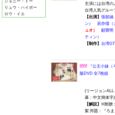
ジョニー・トー
主演には台湾の
リュウ・ハイボー
台湾人気グループ
ロウ・イエ
【出演】
張韶涵
ン）
辰亦儒（
ュオ）
顧寶明
ティン）
【制作】
台湾G
『公主小妹（ろ
版DVD 全7枚組
(リージョンALL 
幕：中文簡体字)
【解説】
※附贈
絮 邦題：『ろ