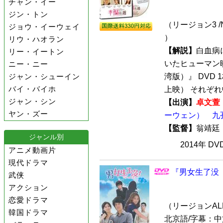
チャン・イー
ジン・トン
（リージョン3 /
ジョウ・イーウェイ
）
リウ・ハオラン
【解説】
白血病
リー・イートン
いたヒューマン映画『
ニー・ニー
ジャン・シューイン
湾版）』 DVD 
バイ・バイホ
上映） それぞれ中
ジャン・シン
【出演】
卓文萱
ヤン・ズー
ーウェン）
九
【監督】
翁靖
ジャンル別
2014年 D
アニメ動画片
現代ドラマ
『男女生了没（
武侠
アクション
恋愛ドラマ
（リージョンALL /
韓国ドラマ
北京語/字幕：