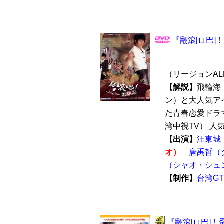
『翻滾[ロ巴]！蛋
（リージョンALL
【解説】
飛輪海
ン）と大人気ア
た青春恋愛ドラ
湾中視TV） 人気
【出演】
汪東城
オ）
唐禹哲（
（シャオ・シュ
【制作】
台湾G
『翻滾[ロ巴]！蛋