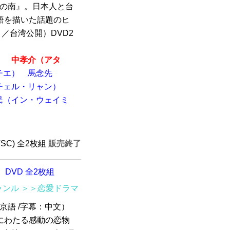
境の南』。日本人と台
語を描いた話題のヒ
月／台湾公開）DVD2
）
中孝介（アタ
チエ）
馬念先
チェル・リャン）
民（イン・ウェイミ
）
TSC) 全2枚組
販売終了
 DVD 全2枚組
ャンル
＞＞恋愛ドラマ
北京語 /字幕：中文）
にわたる感動の恋物