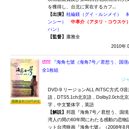
を獲得し、台北に実在するカフ...
【出演】
桂綸鎂（グイ・ルンメイ）
ンシー）
中孝介（アタリ・コウスケ
ハン）
【監督】
蕭雅全
2010年
『海角七號（海角7号／君想う、国境の南
全1枚組
ジ
DVD-9 リージョンALL /NTSC方式 /3音
語，DTS5.1ch北京語，Dolby2.0ch
字，中文繁体字，英語
【解説】
邦題『海角7号／君想う、国
湾人の間の60年間にわたる感動の恋物
ット台湾映画『海角七號』（2008年8