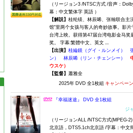
（リージョン3 /NTSC方式 /音声：Dolby
幕：中文繁体字 英語 ）
【解説】
桂纶镁、林辰唏、张翰联合主演
馆”里两个女孩与客人的奇妙故事。影片于2
台湾上映。获得第47届台湾电影金马奖
奖。 字幕:繁體中文、英文 ...
【出演】
桂綸鎂（グイ・ルンメイ）
ン）
林辰唏（リン・チェンシー）
ウスケ）
【監督】
蕭雅全
2025年 DVD 全1枚組
キャンペーン価
『幸福迷途』 DVD 全1枚組
ジ
（リージョンALL /NTSC方式(MPEG-2) /
北京語，DTS5.1ch北京語 /字幕：中