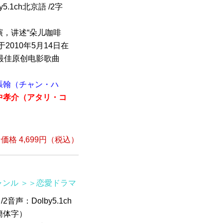
5.1ch北京語 /2字
，讲述“朵儿咖啡
010年5月14日在
最佳原创电影歌曲
張翰（チャン・ハ
中孝介（アタリ・コ
格 4,699円（税込）
ャンル
＞＞恋愛ドラマ
2音声：Dolby5.1ch
文簡体字）