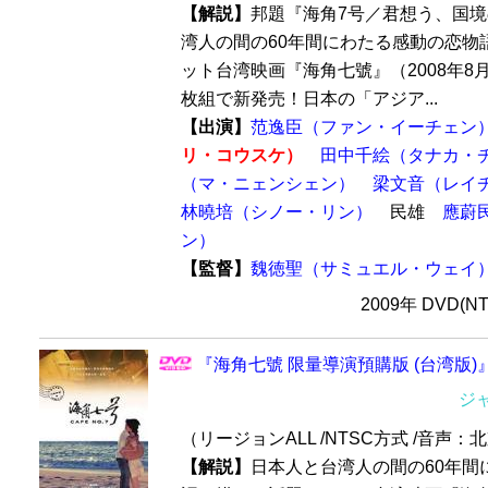
【解説】
邦題『海角7号／君想う、国
湾人の間の60年間にわたる感動の恋物
ット台湾映画『海角七號』（2008年8
枚組で新発売！日本の「アジア...
【出演】
范逸臣（ファン・イーチェン
リ・コウスケ）
田中千絵（タナカ・
（マ・ニェンシェン）
梁文音（レイ
林曉培（シノー・リン）
民雄
應蔚
ン）
【監督】
魏徳聖（サミュエル・ウェイ
2009年 DVD(N
『海角七號 限量導演預購版 (台湾版)』
ジ
（リージョンALL /NTSC方式 /音声：
【解説】
日本人と台湾人の間の60年間