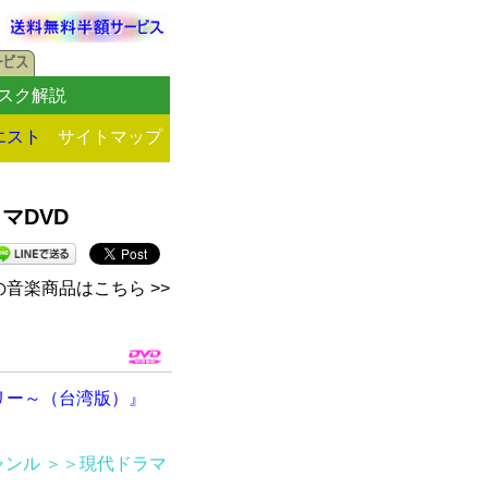
スク解説
エスト
サイトマップ
マDVD
音楽商品はこちら >>
リー～（台湾版）』
ャンル
＞＞現代ドラマ