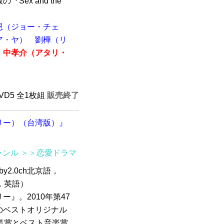
ex and the
恩（ジョー・チェ
ア・ヤ）
劉樺（リ
中孝介（アタリ・
DVD5 全1枚組
販売終了
リー）（台湾版）』
ャンル
＞＞恋愛ドラマ
by2.0ch北京語，
字，英語）
』。2010年第47
のベストオリジナル
気賞とベスト音楽賞