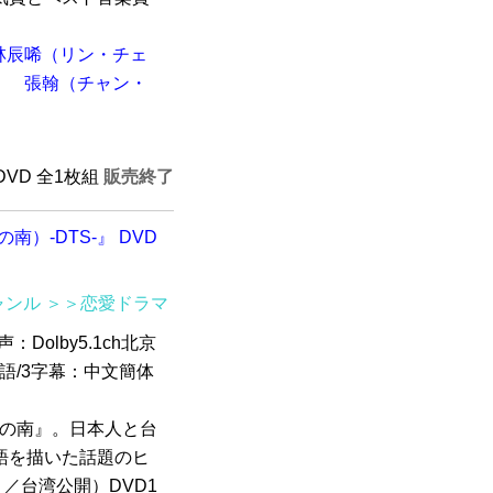
林辰唏（リン・チェ
）
張翰（チャン・
 DVD 全1枚組
販売終了
）-DTS-』 DVD
ャンル
＞＞恋愛ドラマ
声：Dolby5.1ch北京
北京語/3字幕：中文簡体
境の南』。日本人と台
語を描いた話題のヒ
月／台湾公開）DVD1