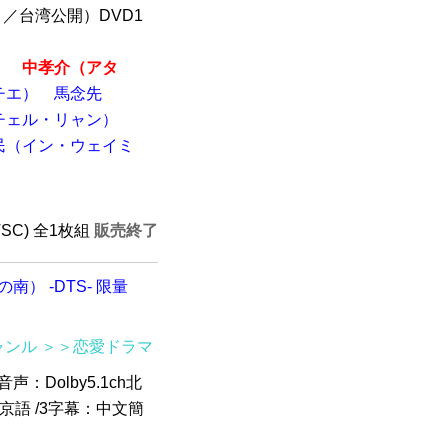
月／台湾公開）DVD1
）
中孝介（アタ
チエ）
馬念先
チェル・リャン）
民（イン・ウェイミ
）
TSC) 全1枚組
販売終了
） -DTS- 限量
ャンル
＞＞恋愛ドラマ
音声：Dolby5.1ch北
h北京語 /3字幕：中文簡