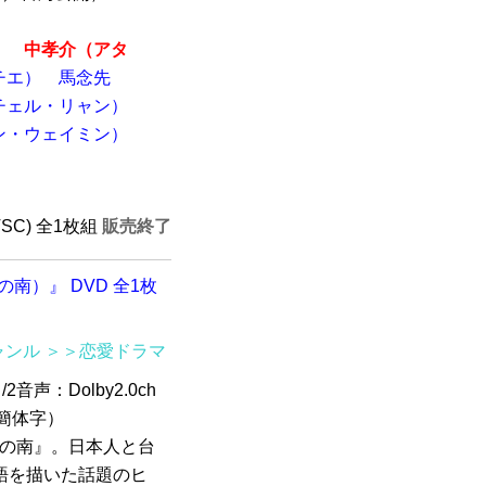
）
中孝介（アタ
チエ）
馬念先
チェル・リャン）
ン・ウェイミン）
）
TSC) 全1枚組
販売終了
南）』 DVD 全1枚
ャンル
＞＞恋愛ドラマ
2音声：Dolby2.0ch
文簡体字）
境の南』。日本人と台
語を描いた話題のヒ