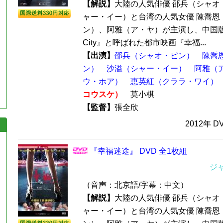
【解説】
大陸の人気俳優 邵兵（シャオ
ャー・イー）と台湾の人気女優 陳喬恩
ン）、阿雅（ア・ヤ）が主演し、中国版の『S
City』と呼ばれた都市映画『幸福...
【出演】
邵兵（シャオ・ピン）
陳喬
ン）
沙溢（シャー・イー）
阿雅（
ウ・ホア）
恵英紅（クララ・ワイ）
コウスケ）
莫小棋
【監督】
張全欣
2012年 D
『幸福迷途』 DVD 全1枚組
ジ
（音声：北京語/字幕：中文）
【解説】
大陸の人気俳優 邵兵（シャオ
ャー・イー）と台湾の人気女優 陳喬恩