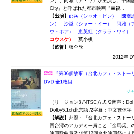
ン）、阿雅（ア・ヤ）が主演し、中国版の『S
City』と呼ばれた都市映画『幸福...
【出演】
邵兵（シャオ・ピン）
陳喬
ン）
沙溢（シャー・イー）
阿雅（
ウ・ホア）
恵英紅（クララ・ワイ）
コウスケ）
莫小棋
【監督】
張全欣
2012年 
『第36個故事（台北カフェ・ストー
DVD 全1枚組
ジ
（リージョン3 /NTSC方式 /2音声：Dol
Dolby5.1ch北京語 /2字幕：中文繁体
【解説】
邦題：『台北カフェ・ストーリー
回台湾のアカデミー賞こと「金馬奨」
映画歌曲賞及び第12回台北映画祭に人