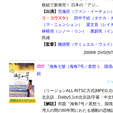
枚組で新発売！ 日本の「アジ...
【出演】
范逸臣（ファン・イーチェン
リ・コウスケ）
田中千絵（タナカ・
（マ・ニェンシェン）
梁文音（レイ
林曉培（シノー・リン）
應蔚民（イ
民雄
【監督】
魏徳聖（サミュエル・ウェイ
2009年 DVD(N
『海角七號（海角7号／君想う、国境の
組
ジ
（リージョンALL /NTSC方式(MPEG-2) /
北京語，Dolby5.1ch北京語/字幕：中
【解説】
邦題『海角7号／君想う、国
湾人の間の60年間にわたる感動の恋物