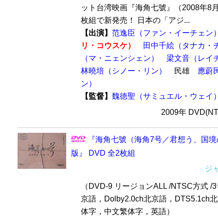
ット台湾映画『海角七號』（2008年8
枚組で新発売！ 日本の「アジ...
【出演】
范逸臣（ファン・イーチェン
リ・コウスケ）
田中千絵（タナカ・
（マ・ニェンシェン）
梁文音（レイ
林曉培（シノー・リン）
民雄
應蔚
ン）
【監督】
魏徳聖（サミュエル・ウェイ
2009年 DVD(N
『海角七號（海角7号／君想う、国境の南
版』 DVD 全2枚組
ジ
（DVD-9 リージョンALL /NTSC方式 /3
京語，Dolby2.0ch北京語，DTS5.1c
体字，中文繁体字，英語）