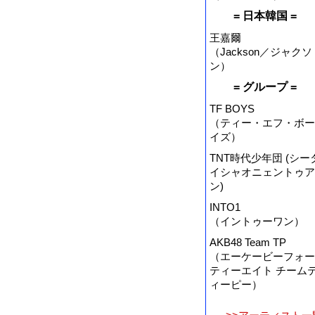
= 日本韓国 =
王嘉爾
（Jackson／ジャクソ
ン）
= グループ =
TF BOYS
（ティー・エフ・ボー
イズ）
TNT時代少年団 (シー
イシャオニェントゥア
ン)
INTO1
（イントゥーワン）
AKB48 Team TP
（エーケービーフォー
ティーエイト チーム
ィーピー）