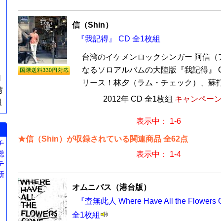
信（Shin）
『我記得』 CD 全1枚組
台湾のイケメンロックシンガー 阿信（
なるソロアルバムの大陸版『我記得』 C
N
リース！林夕（ラム・チェック）、蘇打緑
湾
2012年 CD 全1枚組
キャンペーン価
組
表示中： 1-6
★信（Shin）が収録されている関連商品 全62点
チ
総
表示中： 1-4
テ
新
オムニバス（港台版）
『査無此人 Where Have All the Flow
全1枚組