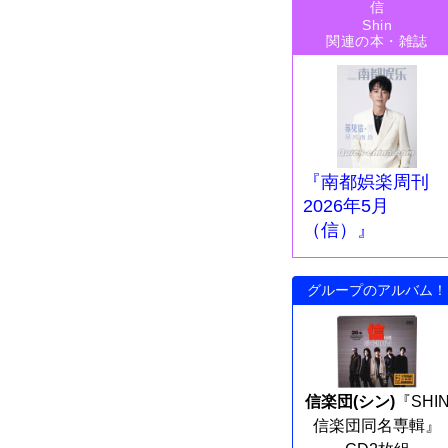
信
Shin
関連の本・雑誌
『南都娯楽周刊
2026年5月
（信）』
グループのアルバム！
信楽団(シン)
『SHI
信楽団同名専輯』