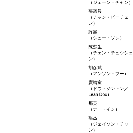
（ジェーン・チャン）
張碧晨
（チャン・ビーチェ
ン）
許嵩
（シュー・ソン）
陳楚生
（チェン・チュウシェ
ン）
胡彦斌
（アンソン・フー）
竇靖童
（ドウ・ジントン／
Leah Dou）
那英
（ナー・イン）
張杰
（ジェイソン・チャ
ン）