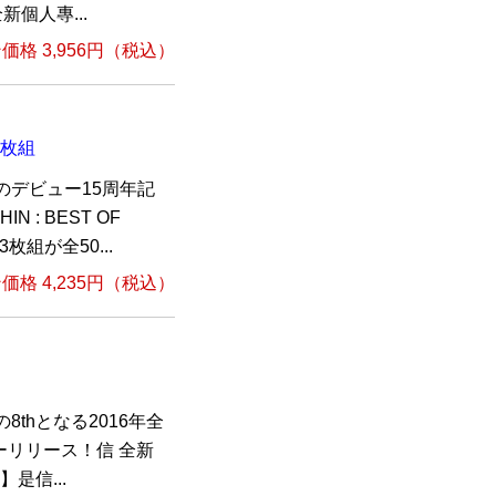
新個人專...
格 3,956円（税込）
3枚組
のデビュー15周年記
 : BEST OF
枚組が全50...
格 4,235円（税込）
thとなる2016年全
ーリリース！信 全新
是信...