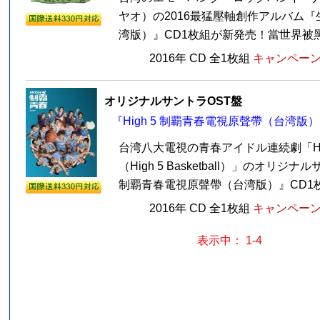
ヤオ）の2016最猛壓軸創作アルバム『
湾版）』CD1枚組が新発売！當世界被黑天
2016年 CD 全1枚組
キャンペーン価
オリジナルサントラOST盤
『High 5 制覇青春電視原聲帶（台湾版）
台湾八大電視の青春アイドル連続劇「HI
（High 5 Basketball）」のオリジナ
制覇青春電視原聲帶（台湾版）』CD1枚
2016年 CD 全1枚組
キャンペーン価
表示中： 1-4