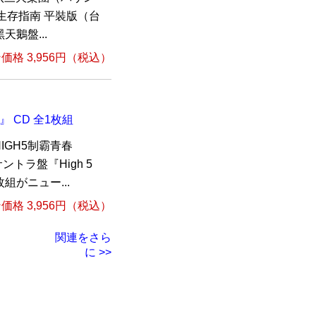
生存指南 平裝版（台
鵝盤...
格 3,956円（税込）
』 CD 全1枚組
GH5制霸青春
ルサントラ盤『High 5
組がニュー...
格 3,956円（税込）
関連をさら
に >>