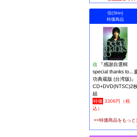
信(Shin)
特価商品
信
『感謝自選輯
special thanks to... 
功典蔵版 (台湾版)』
CD+DVD(NTSC)2
組
特価
3306円（税
込）
>>特価商品をもっと