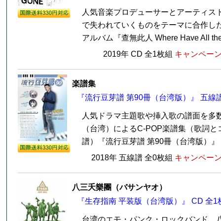
人気音楽プロデューサーとアーティス
で失われていくものをテーマに合作し
アルバム『查無此人 Where Have All the F
2019年 CD 全1枚組
キャンペーン価
楽譜集
『流行豆芽譜 第90冊（台湾版）』 五線
人気ドラマ主題歌や挿入歌の譜面を多
（台湾）によるC-POP楽譜集（歌詞
譜）『流行豆芽譜 第90冊（台湾版）』！
2018年 五線譜 全0枚組
キャンペーン価
八三夭樂團（バサンヤオ）
『生存指南 平装版（台湾版）』 CD 全1
台湾のエモ・パンク・ロックバンド 