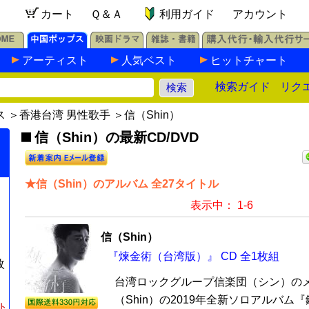
カート
Ｑ＆Ａ
利用ガイド
アカウント
アーティスト
人気ベスト
ヒットチャート
検索ガイド
リク
ス
＞
香港台湾 男性歌手
＞信（Shin）
信（Shin）の最新CD/DVD
★信（Shin）のアルバム 全27タイトル
表示中： 1-6
信（Shin）
『煉金術（台湾版）』 CD 全1枚組
枚
台湾ロックグループ信楽団（シン）のメ
（Shin）の2019年全新ソロアルバム
ト