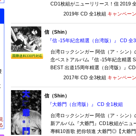
CD1枚組がニューリリース！信 2019 全
2019年 CD 全1枚組
キャンペーン価
信（Shin）
『信 -15年紀念精選（台湾版）』 CD 全
台湾ロックシンガー 阿信（ア・シン）
念ベストアルバム『信 -15年紀念精選 SHIN
BEST 出道15周年精選（台湾版）』CD3
慶
2017年 CD 全3枚組
キャンペーン価
枚
信（Shin）
『大爺門（台湾版）』 CD 全1枚組
台湾ロックシンガー 阿信（ア・シン）の8
見
新アルバム『大爺門』CD1枚組がニュ
る
專輯10首歌 把你領進 大爺門◎【大爺門】