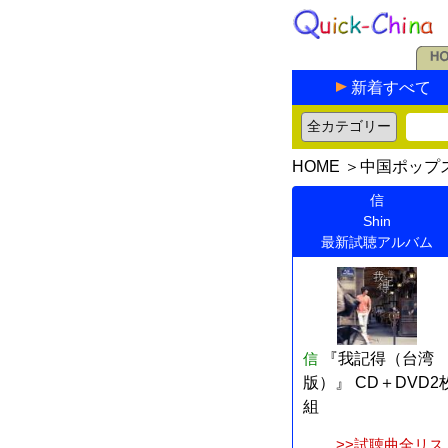
新着すべて
HOME
＞
中国ポップ
信
Shin
最新試聴アルバム
信
『我記得（台湾
版）』 CD＋DVD2
組
>>試聴曲全リス