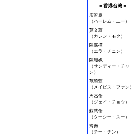
= 香港台湾 =
庾澄慶
（ハーレム・ユー）
莫文蔚
（カレン・モク）
陳嘉樺
（エラ・チェン）
陳珊妮
（サンディー・チャ
ン）
范曉萱
（メイビス・ファン）
周杰倫
（ジェイ・チョウ）
蘇慧倫
（ターシー・スー）
齊秦
（チー・チン）