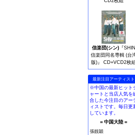
CD2枚組
信楽団(シン)
『SHI
信楽団同名専輯 (台
版)』 CD+VCD2枚
最新注目アーティスト
※中国の最新ヒット
ャートと当店人気を
合した今注目のアー
ィストです。毎日更
しています。
= 中国大陸 =
張靚穎