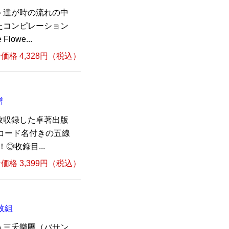
ト達が時の流れの中
たコンピレーション
lowe...
格 4,328円（税込）
譜
数収録した卓著出版
とコード名付きの五線
◎收錄目...
格 3,399円（税込）
枚組
八三夭樂團（バサン