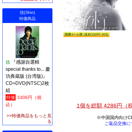
信(Shin)
特価商品
信
『感謝自選輯
special thanks to... 慶
功典蔵版 (台湾版)』
CD+DVD(NTSC)2枚
組
特価
3306円（税
込）
1個を総額 4286円
>>特価商品をもっと見
※中国国内向けC
る
ご返品交換に