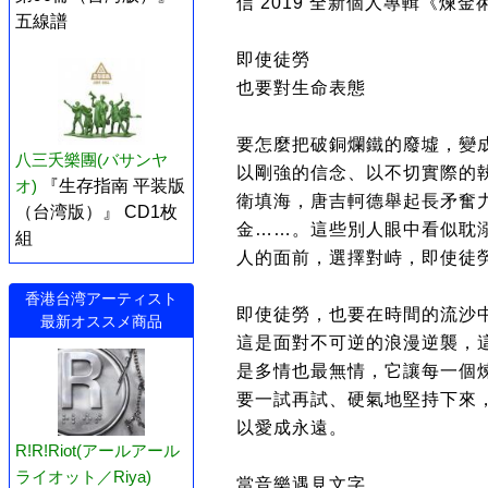
信 2019 全新個人專輯《煉金
五線譜
即使徒勞
也要對生命表態
要怎麼把破銅爛鐵的廢墟，變
八三夭樂團(バサンヤ
以剛強的信念、以不切實際的
オ)
『生存指南 平装版
衛填海，唐吉軻德舉起長矛奮
（台湾版）』 CD1枚
金……。這些別人眼中看似耽
組
人的面前，選擇對峙，即使徒
香港台湾アーティスト
即使徒勞，也要在時間的流沙
最新オススメ商品
這是面對不可逆的浪漫逆襲，
是多情也最無情，它讓每一個
要一試再試、硬氣地堅持下來
以愛成永遠。
R!R!Riot(アールアール
ライオット／Riya)
當音樂遇見文字