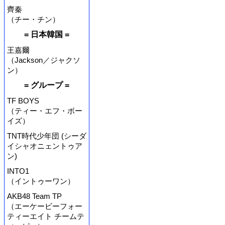
齊秦
（チー・チン）
= 日本韓国 =
王嘉爾
（Jackson／ジャクソ
ン）
= グループ =
TF BOYS
（ティー・エフ・ボー
イズ）
TNT時代少年団 (シーダ
イシャオニェントゥア
ン)
INTO1
（イントゥーワン）
AKB48 Team TP
（エーケービーフォー
ティーエイト チームテ