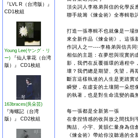
『LVL R（台湾版）』
頂尖詞人李格弟與信的化學反
CD1枚組
聯手統籌《煉金術》全專輯歌
打造一張專輯不也就像是一場
來全新作品《煉金術》。這張
作詞人之一----李格弟與信
Young Lee(ヤング・リ
相似的主題：在夢想與現實的
ー)
『仙人掌花（台湾
影，我們在反覆循環的過程中
版）』 CD1枚組
壞？我們總是期望、失望，再
斷言這樣執迷的人生是更踏實
瞬變，在虛妄的土壤開一朵想
的執著，也是對生命流變的義
163braces(吳朵芸)
每一張都是全新第一張
『海螺記（台湾
版）』 CD2枚組
在拿捏情感的收與放之間找到
陶喆、小宇、黃韻仁量身為信
《煉金術》帶給你沒聽過的全