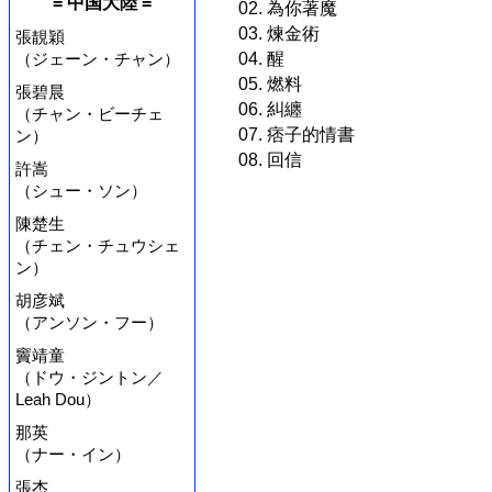
= 中国大陸 =
02. 為你著魔
03. 煉金術
張靚穎
04. 醒
（ジェーン・チャン）
05. 燃料
張碧晨
06. 糾纏
（チャン・ビーチェ
07. 痞子的情書
ン）
08. 回信
許嵩
（シュー・ソン）
陳楚生
（チェン・チュウシェ
ン）
胡彦斌
（アンソン・フー）
竇靖童
（ドウ・ジントン／
Leah Dou）
那英
（ナー・イン）
張杰