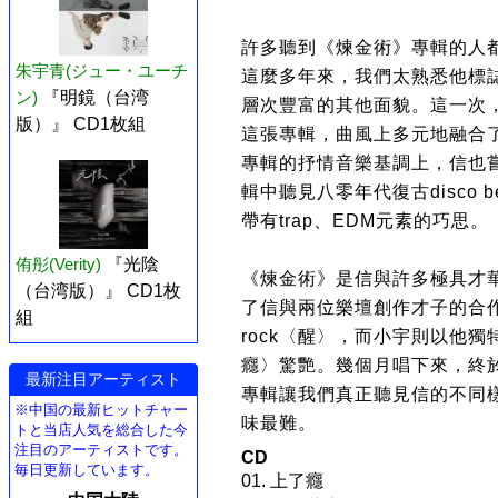
許多聽到《煉金術》專輯的人
朱宇青(ジュー・ユーチ
這麼多年來，我們太熟悉他標
ン)
『明鏡（台湾
層次豐富的其他面貌。這一次
版）』 CD1枚組
這張專輯，曲風上多元地融合了folk
專輯的抒情音樂基調上，信也
輯中聽見八零年代復古disco
帶有trap、EDM元素的巧思。
侑彤(Verity)
『光陰
《煉金術》是信與許多極具才
（台湾版）』 CD1枚
了信與兩位樂壇創作才子的合作：
組
rock〈醒〉，而小宇則以他
癮〉驚艷。幾個月唱下來，終
最新注目アーティスト
專輯讓我們真正聽見信的不同
※中国の最新ヒットチャー
味最難。
トと当店人気を総合した今
注目のアーティストです。
CD
毎日更新しています。
01. 上了癮