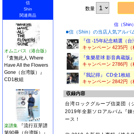
信
数量
Shin
関連商品
信（Shin
■信（Shin）の当店人気アルバ
『信 -15年紀念精選（台
キャンペーン 4235円
オムニバス（港台版）
『集樂星球 影音典蔵版』 C
『査無此人 Where
キャンペーン 2786円
Have All the Flowers
Gone（台湾版）』
『我記得』 CD全1枚組
CD1枚組
キャンペーン 2842円
収録内容
台湾ロックグループ信楽団（シ
2019年全新ソロアルバム『
ース！
楽譜集
『流行豆芽譜
第90冊（台湾版）』