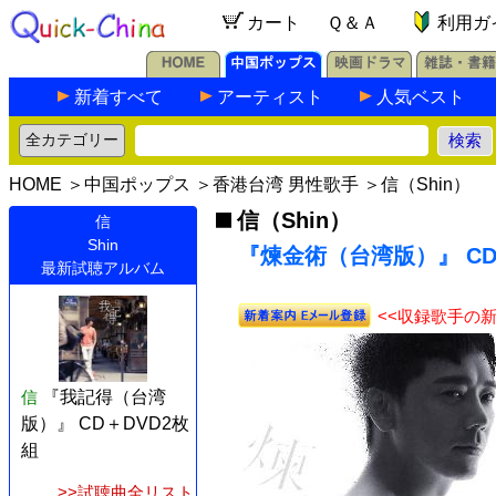
カート
Ｑ＆Ａ
利用ガ
新着すべて
アーティスト
人気ベスト
HOME
＞
中国ポップス
＞
香港台湾 男性歌手
＞
信（Shin）
信（Shin）
信
Shin
『煉金術（台湾版）』 CD
最新試聴アルバム
<<収録歌手の
信
『我記得（台湾
版）』 CD＋DVD2枚
組
>>試聴曲全リスト