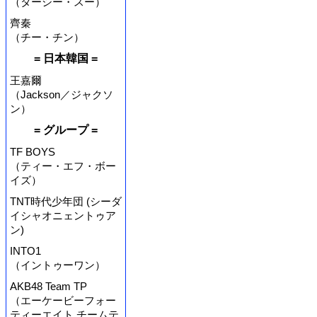
（ターシー・スー）
齊秦
（チー・チン）
= 日本韓国 =
王嘉爾
（Jackson／ジャクソ
ン）
= グループ =
TF BOYS
（ティー・エフ・ボー
イズ）
TNT時代少年団 (シーダ
イシャオニェントゥア
ン)
INTO1
（イントゥーワン）
AKB48 Team TP
（エーケービーフォー
ティーエイト チームテ