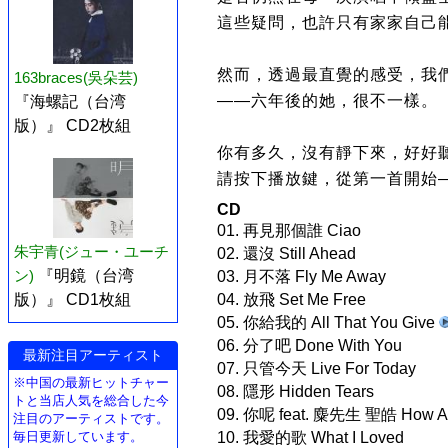
這些疑問，也許只有家家自己
然而，透過最直覺的感受，我
163braces(吳朵芸)
——六年後的她，很不一樣。
『海螺記（台湾
版）』 CD2枚組
你有多久，沒有靜下來，好好
請按下播放鍵，從第一首開始
CD
01. 再見那個誰 Ciao
朱宇青(ジュー・ユーチ
02. 還沒 Still Ahead
ン)
『明鏡（台湾
03. 月不落 Fly Me Away
版）』 CD1枚組
04. 放飛 Set Me Free
05. 你給我的 All That You Give
06. 分了吧 Done With You
最新注目アーティスト
07. 只管今天 Live For Today
※中国の最新ヒットチャー
08. 隱形 Hidden Tears
トと当店人気を総合した今
09. 你呢 feat. 麋先生 聖皓 How A
注目のアーティストです。
毎日更新しています。
10. 我愛的歌 What I Loved