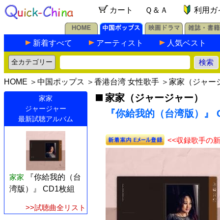
カート
Ｑ＆Ａ
利用ガ
新着すべて
アーティスト
人気ベスト
HOME
＞
中国ポップス
＞
香港台湾 女性歌手
＞
家家（ジャー
家家（ジャージャー）
家家
ジャージャー
『你給我的（台湾版）』 C
最新試聴アルバム
<<収録歌手の
家家
『你給我的（台
湾版）』 CD1枚組
>>試聴曲全リスト