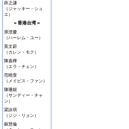
薛之謙
（ジャッキー・シュ
エ）
= 香港台湾 =
庾澄慶
（ハーレム・ユー）
莫文蔚
（カレン・モク）
陳嘉樺
（エラ・チェン）
范曉萱
（メイビス・ファン）
陳珊妮
（サンディー・チャ
ン）
梁詠琪
（ジジ・リョン）
蘇慧倫