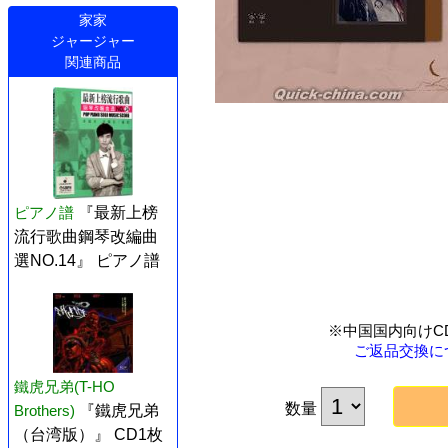
家家
ジャージャー
関連商品
ピアノ譜
『最新上榜
流行歌曲鋼琴改編曲
選NO.14』 ピアノ譜
※中国国内向けC
ご返品交換に
鐵虎兄弟(T-HO
数量
Brothers)
『鐵虎兄弟
（台湾版）』 CD1枚