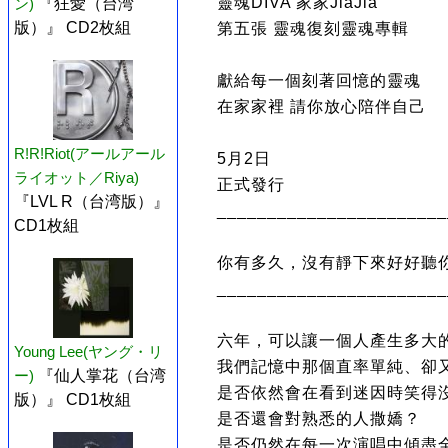
靈魂DIVA 家家JiaJia
ン)
『狂愛（台湾
版）』 CD2枚組
第五張 靈魂復刻靈魂專輯
獻給每一個刻著回憶的靈魂
在家家裡 請你放心陪伴自己
R!R!Riot(アールアール
5月2日
ライオット／Riya)
正式發行
『LVL R（台湾版）』
_______________________
CD1枚組
你有多久，沒有靜下來好好聽你
_______________________
六年，可以讓一個人產生多大
Young Lee(ヤング・リ
我們記憶中那個直率單純、卻
ー)
『仙人掌花（台湾
是否依然會在看到迷因時笑得
版）』 CD1枚組
是否還會對熟悉的人撒嬌？
是否仍然在每一次演唱中傾盡