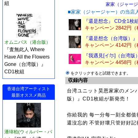
組
家家（ジャージャ
■家家（ジャージャー）の当店
『還是想念』 CD全1枚
キャンペーン 2842円
『還是想念（台湾版）』 
オムニバス（港台版）
キャンペーン 4142円
『査無此人 Where
『我遇見[イ尓]（台湾版）
Have All the Flowers
キャンペーン 4458円
Gone（台湾版）』
CD1枚組
をクリックすると試聴できます。
収録内容
香港台湾アーティスト
台湾ユニット昊恩家家のメンバ
最新オススメ商品
版）』CD1枚組が新発売！
你給我的 每一分每一刻全都值
還沒忘的 不管好壞只管好好記
潘瑋柏(ウィルバー・パ