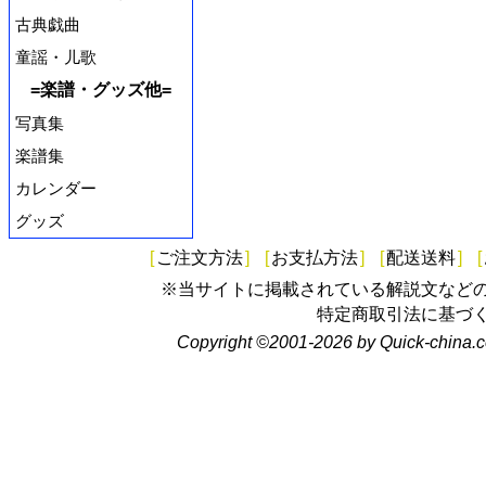
古典戯曲
童謡・儿歌
=楽譜・グッズ他=
写真集
楽譜集
カレンダー
グッズ
[
ご注文方法
]
[
お支払方法
]
[
配送送料
]
[
※当サイトに掲載されている解説文など
特定商取引法に基づ
Copyright ©2001-2026 by Quick-china.c