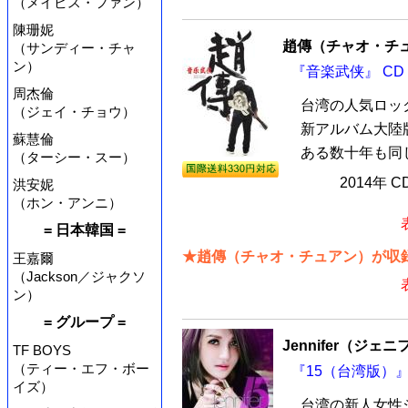
（メイビス・ファン）
陳珊妮
趙傳（チャオ・チ
（サンディー・チャ
ン）
『音楽武侠』 CD
周杰倫
台湾の人気ロッ
（ジェイ・チョウ）
新アルバム大陸
蘇慧倫
ある数十年も同じ
（ターシー・スー）
2014年 
洪安妮
（ホン・アンニ）
= 日本韓国 =
★趙傳（チャオ・チュアン）が収録
王嘉爾
（Jackson／ジャクソ
ン）
= グループ =
Jennifer（ジェ
TF BOYS
（ティー・エフ・ボー
『15（台湾版）』
イズ）
台湾の新人女性シ