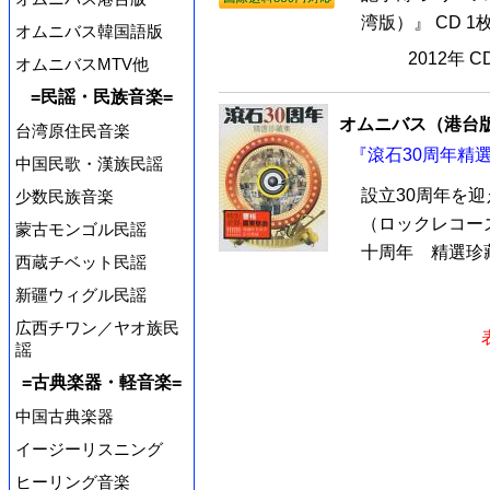
湾版）』 CD 1
オムニバス韓国語版
2012年 
オムニバスMTV他
=民謡・民族音楽=
オムニバス（港台
台湾原住民音楽
『滾石30周年精選
中国民歌・漢族民謡
設立30周年を
少数民族音楽
（ロックレコー
蒙古モンゴル民謡
十周年 精選珍藏
西蔵チベット民謡
新疆ウィグル民謡
広西チワン／ヤオ族民
謡
=古典楽器・軽音楽=
中国古典楽器
イージーリスニング
ヒーリング音楽