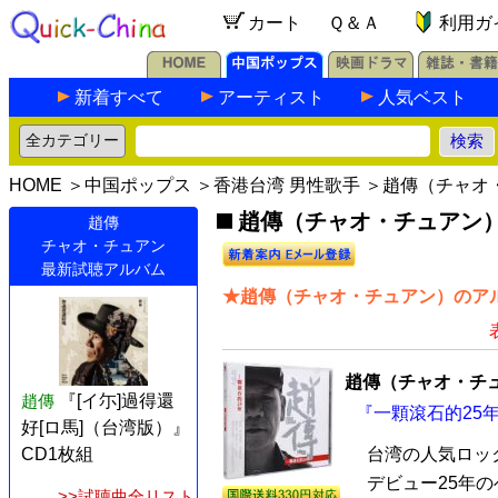
カート
Ｑ＆Ａ
利用ガ
新着すべて
アーティスト
人気ベスト
HOME
＞
中国ポップス
＞
香港台湾 男性歌手
＞趙傳（チャオ
趙傳（チャオ・チュアン）の
趙傳
チャオ・チュアン
最新試聴アルバム
★趙傳（チャオ・チュアン）のアル
趙傳（チャオ・チ
趙傳
『[イ尓]過得還
『一顆滾石的25年
好[ロ馬]（台湾版）』
CD1枚組
台湾の人気ロッ
デビュー25年
>>試聴曲全リスト