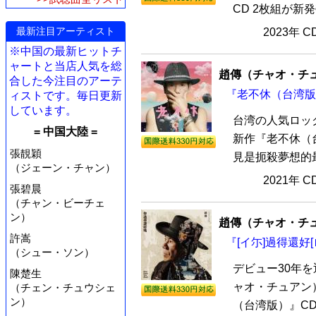
CD 2枚組が新
最新注目アーティスト
2023年 
※中国の最新ヒットチ
ャートと当店人気を総
趙傳（チャオ・チ
合した今注目のアーテ
『老不休（台湾版）
ィストです。毎日更新
しています。
台湾の人気ロッ
= 中国大陸 =
新作『老不休（
張靚穎
見是扼殺夢想的最
（ジェーン・チャン）
2021年 
張碧晨
（チャン・ビーチェ
ン）
趙傳（チャオ・チ
許嵩
『[イ尓]過得還好[
（シュー・ソン）
デビュー30年
陳楚生
ャオ・チュアン）
（チェン・チュウシェ
ン）
（台湾版）』CD