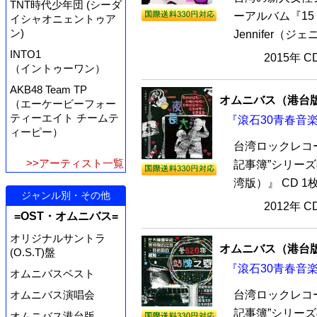
TNT時代少年団 (シーダ
ーアルバム『15
イシャオニェントゥア
ン)
Jennifer（
INTO1
2015年 
（イントゥーワン）
AKB48 Team TP
オムニバス（港台
（エーケービーフォー
ティーエイト チームテ
『滾石30青春音楽
ィーピー）
台湾ロックレコー
>>アーティスト一覧
記事簿”シリー
湾版）』 CD 1
ジャンル別・その他
2012年 
=OST・オムニバス=
オリジナルサントラ
オムニバス（港台
(O.S.T)盤
『滾石30青春音楽
オムニバスベスト
台湾ロックレコー
オムニバス演唱会
記事簿”シリー
オムニバス港台版