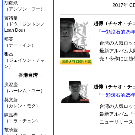
胡彦斌
2017年 
（アンソン・フー）
竇靖童
趙傳（チャオ・チ
（ドウ・ジントン／
Leah Dou）
『一顆滾石的25年
那英
台湾の人気ロッ
（ナー・イン）
最新アルバム大陸
張杰
売！今作には趙傳
（ジェイソン・チャ
ン）
= 香港台湾 =
庾澄慶
趙傳（チャオ・チ
（ハーレム・ユー）
『一顆滾石的25年
莫文蔚
（カレン・モク）
台湾の人気ロッ
最新アルバム『一
陳嘉樺
（エラ・チェン）
ニューリリース！
范曉萱